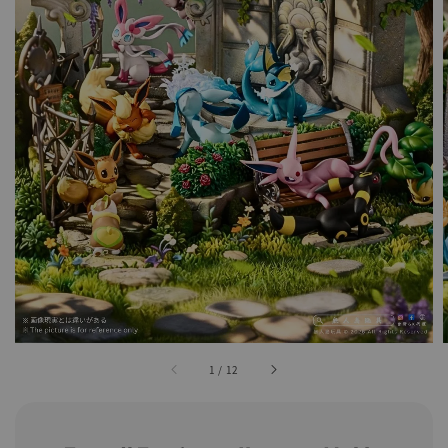
1
/
12