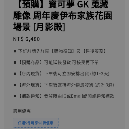
【預購】寶可夢 GK 蒐藏
雕像 周年慶伊布家族花園
場景 [月影殿]
Regular
NT$ 6,480
price
⏹︎ 下訂前請先詳閱【購物須知】及【售後服務】
⏹︎【預購商品】可能延後發貨 可接受再下單
⏹︎【店內現貨】下單後可立即安排出貨 (約1~3天)
⏹︎【海外現貨】下單後安排海外物流發貨 (約2~3週)
⏹︎【補款通知】發貨時由IG或Email或簡訊通知補款
適用優惠
任選5件可享98折優惠