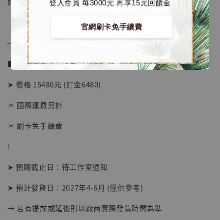
好瞬間。
登入會員 每3000元 再享15元回饋金
官網刷卡免手續費
──────────────
■ 販售資訊 (NT$)：
➤ 價格 15480元 (訂金6480)
＊ 國際運費另計
【店內現貨】海賊王 系列蒐藏雕像 布魯克達
摩 [7STARS Studio]
＊ 刷卡免手續費
-
+
NT$ 1,500
⁝
NT$ 1,870
➤ 預購截止日：待工作室通知
加入購物車
➤ 預計發貨日：2027年4-6月 (僅供參考)
→ 若有提前或延後則以廠商實際發貨時間為準