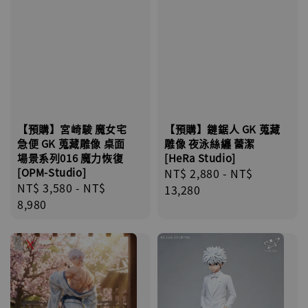
【預購】宮崎駿 魔女宅
【預購】鏈鋸人 GK 蒐藏
急便 GK 蒐藏雕像 桌面
雕像 夜泳絲纏 蕾潔
場景系列016 魔力恢復
[HeRa Studio]
[OPM-Studio]
Regular
NT$ 2,880
-
NT$
Regular
NT$ 3,580
-
NT$
price
13,280
price
8,980