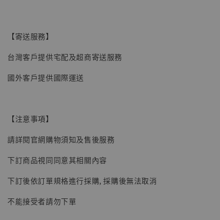
子彈飛 鵝城縣長 張麻子 [BK01]
-
+
NT$ 4,980
NT$ 5,300
【寄送服務】
台灣客戶提供宅配及超商寄送服務
加入購物車
國外客戶提供國際運送
【注意事項】
請詳閱官網購物須知及售後服務
下訂商品視同同意其相關內容
下訂後依訂單規格進行採購, 採購後無法取消
不能接受者請勿下單