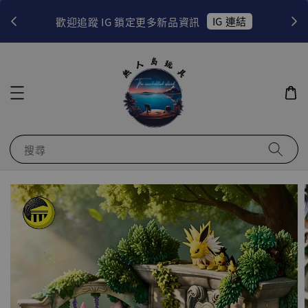
！
IG 連結
歡迎追蹤 IG 鎖定更多新品資訊
搜尋