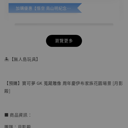
加購優惠【悟空 鳥山明紀念款 [奇蹟工作室]】
瀏覽更多
🏝【無人島玩具】
【預購】寶可夢 GK 蒐藏雕像 周年慶伊布家族花園場景 [月影
殿]
■ 商品資訊：
團隊：月影殿