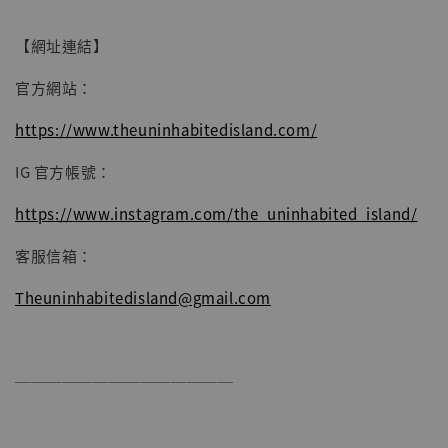
【網址連結】
官方網站：
https://www.theuninhabitedisland.com/
IG 官方帳號：
https://www.instagram.com/the_uninhabited_island/
客服信箱：
Theuninhabitedisland@gmail.com
──────────────