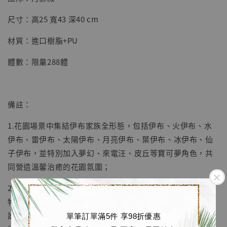
【店內現貨】七龍珠 系列蒐藏雕像 悟空 鳥山
明紀念款 [奇蹟工作室]
尺寸：高25 寬43 深40 cm
-
+
NT$ 4,280
材質：進口樹脂+PU
NT$ 5,580
體數：限量288體
加入購物車
備註：
加購優惠【海賊王 布魯克達摩 [7STARS Studio]】
1.花園場景中集結伊布家族全形態，包括伊布、火伊布、水
伊布、雷伊布、太陽伊布、月亮伊布、葉伊布、冰伊布、仙
子伊布，並特別加入夢幻、來電汪、皮丘等寶可夢角色，共
同營造溫馨治癒的花園氛圍；
2.周年慶伊布家族花園場景由原型師純手工雕刻完成，從植
物紋理、花草層次到庭院建築細節均精心塑造，呈現出靜
謐、夢幻且充滿生命力的生態場景，定格屬於伊布家族的美
單筆訂單滿5件 享98折優惠