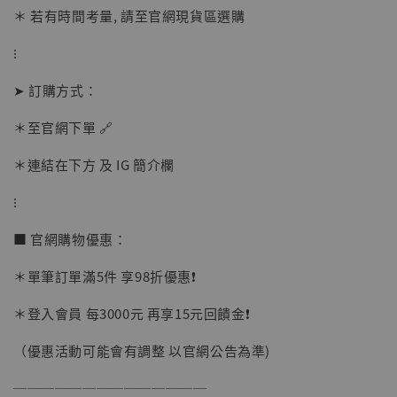
加購優惠【讓子彈飛 鵝城縣長 張麻子 [BK01]】
＊ 若有時間考量, 請至官網現貨區選購
⁝
➤ 訂購方式：
＊至官網下單 🔗
＊連結在下方 及 IG 簡介欄
⁝
■ 官網購物優惠：
＊單筆訂單滿5件 享98折優惠❗️
＊登入會員 每3000元 再享15元回饋金❗️
（優惠活動可能會有調整 以官網公告為準)
──────────────
【現貨】BJSTUDIO 1/6系列可動蒐藏人偶 讓