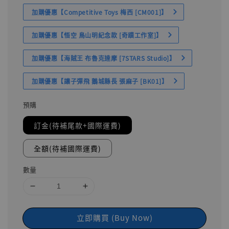
加購優惠【Competitive Toys 梅西 [CM001]】
加購優惠【悟空 鳥山明紀念款 [奇蹟工作室]】
加購優惠【海賊王 布魯克達摩 [7STARS Studio]】
加購優惠【讓子彈飛 鵝城縣長 張麻子 [BK01]】
預購
訂金(待補尾款+國際運費)
全額(待補國際運費)
數量
立即購買 (Buy Now)