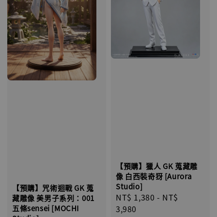
【預購】獵人 GK 蒐藏雕
像 白西裝奇犽 [Aurora
Studio]
【預購】咒術迴戰 GK 蒐
Regular
NT$ 1,380
-
NT$
藏雕像 美男子系列：001
五條sensei [MOCHI
price
3,980