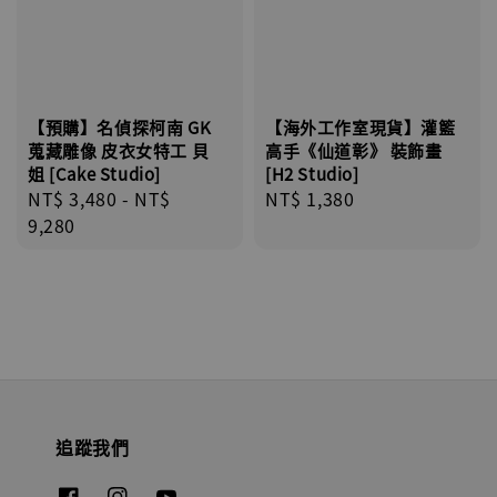
【預購】名偵探柯南 GK
【海外工作室現貨】灌籃
蒐藏雕像 皮衣女特工 貝
高手《仙道彰》 裝飾畫
姐 [Cake Studio]
[H2 Studio]
Regular
NT$ 3,480
-
NT$
Regular
NT$ 1,380
price
9,280
price
追蹤我們