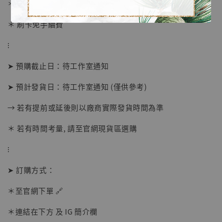
＊ 國際運費另計
＊ 刷卡免手續費
⁝
➤ 預購截止日：待工作室通知
➤ 預計發貨日：待工作室通知 (僅供參考)
→ 若有提前或延後則以廠商實際發貨時間為準
＊ 若有時間考量, 請至官網現貨區選購
【店內現貨】海賊王 系列蒐藏雕像 布魯克達
摩 [7STARS Studio]
⁝
-
+
NT$ 1,500
NT$ 1,870
➤ 訂購方式：
＊至官網下單 🔗
加入購物車
＊連結在下方 及 IG 簡介欄