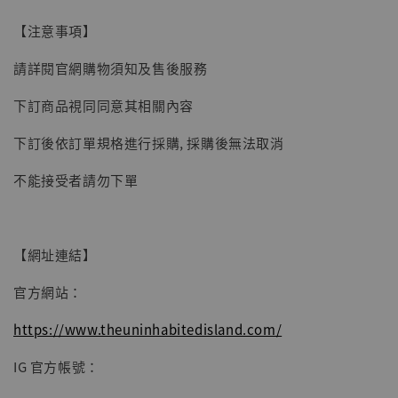
【現貨】BJSTUDIO 1/6系列可動蒐藏人偶 讓
【注意事項】
子彈飛 鵝城縣長 張麻子 [BK01]
請詳閱官網購物須知及售後服務
-
+
NT$ 4,980
NT$ 5,300
下訂商品視同同意其相關內容
下訂後依訂單規格進行採購, 採購後無法取消
加入購物車
不能接受者請勿下單
【網址連結】
官方網站：
https://www.theuninhabitedisland.com/
IG 官方帳號：