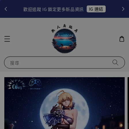
！
IG 連結
歡迎追蹤 IG 鎖定更多新品資訊
搜尋