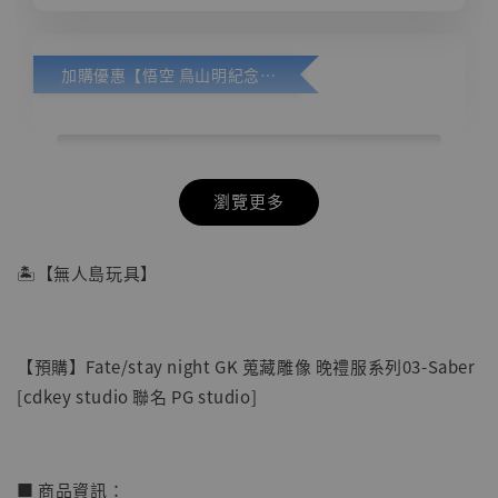
加購優惠【悟空 鳥山明紀念款 [奇蹟工作室]】
瀏覽更多
🏝【無人島玩具】
【預購】Fate/stay night GK 蒐藏雕像 晚禮服系列03-Saber
[cdkey studio 聯名 PG studio]
■ 商品資訊：