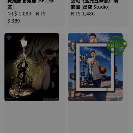
藏雕像 爵銀龍 [S6工作
迴戰《藍光五條悟》 裝
室]
飾畫 [星空 Studio]
Regular
NT$ 1,080
-
NT$
Regular
NT$ 1,480
price
3,380
price