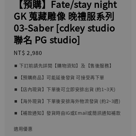
【預購】Fate/stay night
GK 蒐藏雕像 晚禮服系列
03-Saber [cdkey studio
聯名 PG studio]
Regular
NT$ 2,980
price
⏹︎ 下訂前請先詳閱【購物須知】及【售後服務】
⏹︎【預購商品】可能延後發貨 可接受再下單
⏹︎【店內現貨】下單後可立即安排出貨 (約1~3天)
⏹︎【海外現貨】下單後安排海外物流發貨 (約2~3週)
⏹︎【補款通知】發貨時由IG或Email或簡訊通知補款
適用優惠