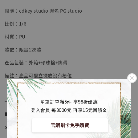
團隊：cdkey studio 聯名 PG studio
【店內現貨】七龍珠 系列蒐藏雕像 悟空 鳥山
明紀念款 [奇蹟工作室]
比例：1/6
-
+
NT$ 4,280
材質：PU
NT$ 5,580
體數：限量128體
加入購物車
產品包裝：外箱+珍珠棉+綁帶
備註：產品可獨立擺放沒有樁位
加購優惠【海賊王 布魯克達摩 [7STARS Studio]】
──────────────
單筆訂單滿5件 享98折優惠
登入會員 每3000元 再享15元回饋金
■ 販售資訊 (NT$)：
官網刷卡免手續費
➤ 價格 5980元 (訂金2980)