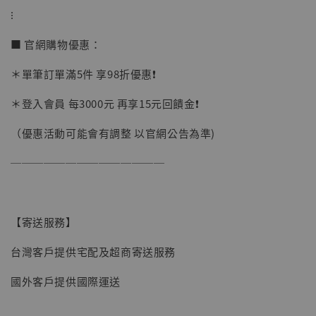
⁝
加購優惠【讓子彈飛 鵝城縣長 張麻子 [BK01]】
■ 官網購物優惠：
＊單筆訂單滿5件 享98折優惠❗️
＊登入會員 每3000元 再享15元回饋金❗️
（優惠活動可能會有調整 以官網公告為準)
──────────────
【寄送服務】
台灣客戶提供宅配及超商寄送服務
國外客戶提供國際運送