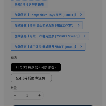
任選5件可享98折優惠
加購優惠【Competitive Toys 梅西 [CM001]】
加購優惠【悟空 鳥山明紀念款 [奇蹟工作室]】
加購優惠【海賊王 布魯克達摩 [7STARS Studio]】
加購優惠【讓子彈飛 鵝城縣長 張麻子 [BK01]】
預購
訂金(待補尾款+國際運費)
全額(待補國際運費)
數量