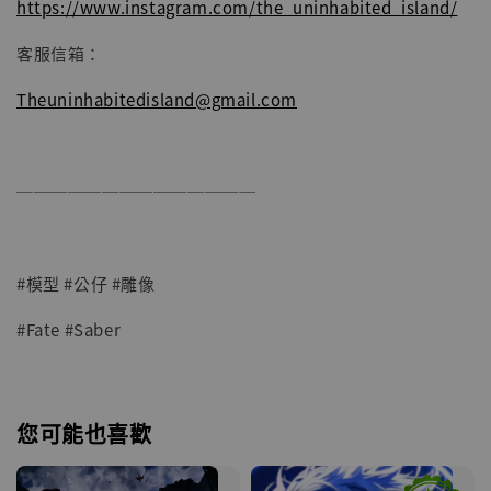
https://www.instagram.com/the_uninhabited_island/
客服信箱：
Theuninhabitedisland@gmail.com
──────────────
#模型 #公仔 #雕像
#Fate #Saber
您可能也喜歡