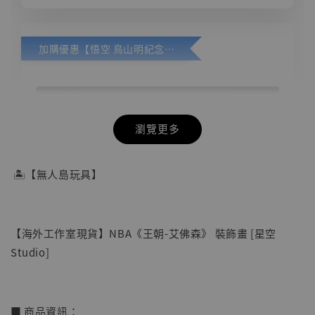
加購優惠【悟空 鳥山明紀念款 [奇蹟工作室]】
瀏覽更多
🏝【無人島玩具】
【海外工作室現貨】NBA《王朝-艾佛森》 裝飾畫 [星空
Studio]
■ 商品資訊：