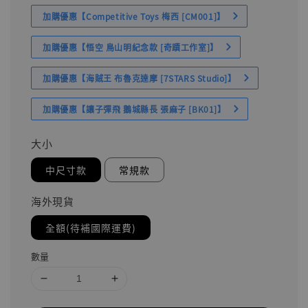
加購優惠【Competitive Toys 梅西 [CM001]】
加購優惠【悟空 鳥山明紀念款 [奇蹟工作室]】
加購優惠【海賊王 布魯克達摩 [7STARS Studio]】
加購優惠【讓子彈飛 鵝城縣長 張麻子 [BK01]】
大小
中尺寸款
常規款
海外現貨
全額(待補國際運費)
數量