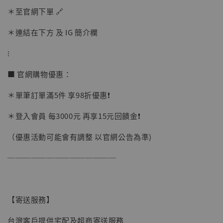
＊至官網下單 🔗
加購優惠【讓子彈飛 鵝城縣長 張麻子 [BK01]】
＊連結在下方 及 IG 簡介欄
⁝
■ 官網購物優惠：
＊單筆訂單滿5件 享98折優惠❗️
＊登入會員 每3000元 再享15元回饋金❗️
（優惠活動可能會有調整 以官網公告為準)
──────────────
【寄送服務】
台灣客戶提供宅配及超商寄送服務