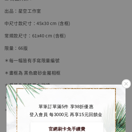
出品：星空工作室
【店內現貨】七龍珠 系列蒐藏雕像 悟空 鳥山
明紀念款 [奇蹟工作室]
中尺寸款尺寸：45x30 cm (含框)
-
+
NT$ 4,280
常規款尺寸：61x40 cm (含框)
NT$ 5,580
限量：66版
加入購物車
＊每一幅皆有手寫限量編號
＊畫框為 黑色磨砂金屬相框
加購優惠【海賊王 布魯克達摩 [7STARS Studio]】
＊愛普生原裝墨水微噴
＊表面配有防塵透明有機玻璃
單筆訂單滿5件 享98折優惠
＊背面爲黑色防潮背板
登入會員 每3000元 再享15元回饋金
官網刷卡免手續費