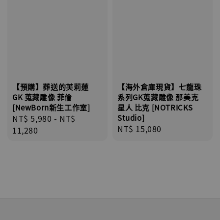
【預購】葬送的芙莉蓮
【海外倉庫現貨】七龍珠
GK 蒐藏雕像 菲倫
系列GK蒐藏雕像 那美克
[NewBorn新生工作室]
星人 比克 [NOTRICKS
Regular
NT$ 5,980
-
NT$
Studio]
Regular
NT$ 15,080
price
11,280
price