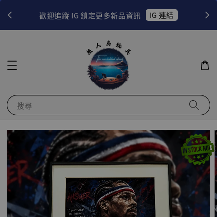
！
IG 連結
歡迎追蹤 IG 鎖定更多新品資訊
搜尋