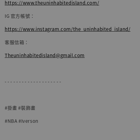
https://www.theuninhabitedisland.com/
IG 官方帳號：
https://www.instagram.com/the_uninhabited_island/
客服信箱：
Theuninhabitedisland@gmail.com
- - - - - - - - - - - - - - - - - - - -
#掛畫 #裝飾畫
#NBA #Iverson