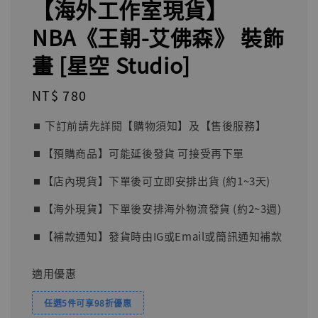
【海外工作室現貨】
NBA《王朝-艾佛森》 裝飾
畫 [星空 Studio]
Regular
NT$ 780
price
⏹︎ 下訂前請先詳閱【購物須知】及【售後服務】
⏹︎【預購商品】可能延後發貨 可接受再下單
⏹︎【店內現貨】下單後可立即安排出貨 (約1~3天)
⏹︎【海外現貨】下單後安排海外物流發貨 (約2~3週)
⏹︎【補款通知】發貨時由IG或Email或簡訊通知補款
適用優惠
任選5件可享98折優惠