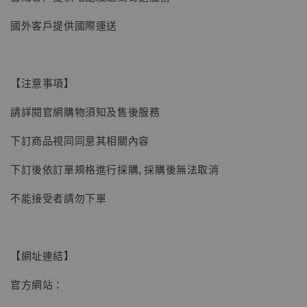
【現貨】BJSTUDIO 1/6系列可動蒐藏人偶 讓
國外客戶提供國際運送
子彈飛 鵝城縣長 張麻子 [BK01]
-
+
NT$ 4,980
NT$ 5,300
【注意事項】
請詳閱官網購物須知及售後服務
加入購物車
下訂商品視同同意其相關內容
下訂後依訂單規格進行採購, 採購後無法取消
不能接受者請勿下單
【網址連結】
官方網站：