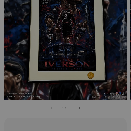
1
/
7