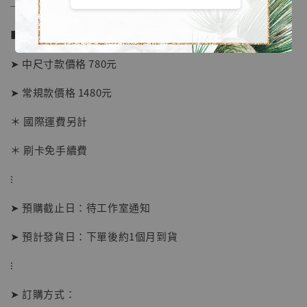
──────────────
■ 販售資訊 (NT$)：
➤ 中尺寸款價格 780元
➤ 常規款價格 1480元
＊ 國際運費另計
＊ 刷卡免手續費
⁝
【店內現貨】海賊王 系列蒐藏雕像 布魯克達
摩 [7STARS Studio]
➤ 預購截止日：待工作室通知
-
+
NT$ 1,500
NT$ 1,870
➤ 預計發貨日：下單後約1個月到貨
⁝
加入購物車
➤ 訂購方式：