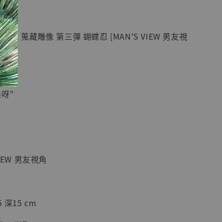
紀念款 [奇蹟
]
GK 蒐藏雕像 第三彈 蝴蝶忍 [MAN'S VIEW 男友視
-
+
入購物車
呀"
加購優惠【海賊王 布魯克達摩 [7STARS Studio]】
IEW 男友視角
 深15 cm