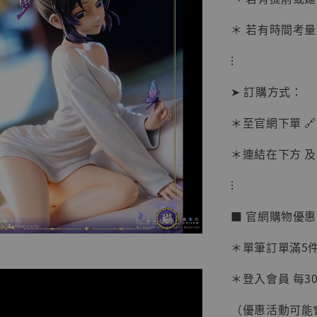
＊ 若有時間考量
⁝
➤ 訂購方式：
＊至官網下單 🔗
【現貨
BJST
＊連結在下方 及 
可動蒐
彈飛 
⁝
子 [BK
■ 官網購物優
NT$ 4,980
NT$ 5,300
＊單筆訂單滿5件 
＊登入會員 每30
加
（優惠活動可能