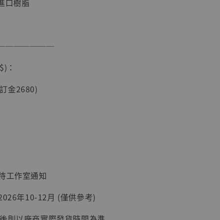
進口樹脂
現貨】海賊王
───────
藏雕像 布魯
[7STARS
$)：
]
-
+
(訂金2680)
入購物車
：待工作室通知
加購優惠【讓子彈飛 鵝城縣長 張麻子 [BK01]】
26年10-12月 (僅供參考)
延後則以廠商實際發貨時間為準