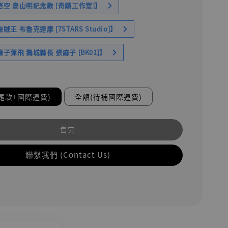
空 鳥山明紀念款 [奇蹟工作室]】
王 布魯克達摩 [7STARS Studio]】
子彈飛 鵝城縣長 張麻子 [BK01]】
尾款+國際運費)
全額(待補國際運費)
售完
聯繫我們 (Contact Us)