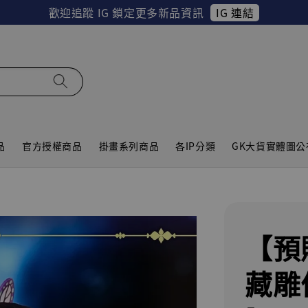
IG 連結
歡迎追蹤 IG 鎖定更多新品資訊
品
官方授權商品
掛畫系列商品
各IP分類
GK大貨實體圖公
【預
藏雕