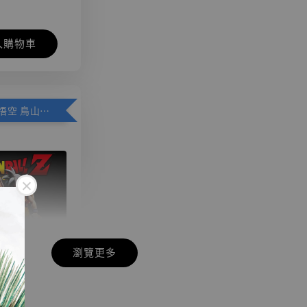
入購物車
加購優惠【悟空 鳥山明紀念款 [奇蹟工作室]】
瀏覽更多
現貨】七龍珠
】
藏雕像 悟空