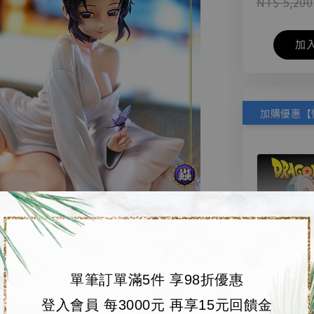
NT$ 5,200
加
單筆訂單滿5件 享98折優惠
【店內
🏝【無人島玩具
登入會員 每3000元 再享15元回饋金
系列蒐