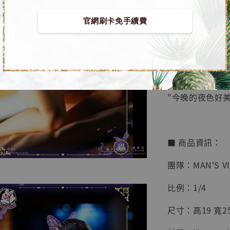
鳥山明
工作室
官網刷卡免手續費
【預購】鬼滅之刃 
NT$ 4,280
角]
NT$ 5,580
加
"今晚的夜色好美
■ 商品資訊：
團隊：MAN'S V
比例：1/4
尺寸：高19 寬25