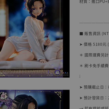
材質：進口PU+
【店內
───────
系列蒐
克達摩 
■ 販售資訊 (NT
Studio
➤ 價格 5180元 
NT$ 1,500
NT$ 1,870
＊ 國際運費另計
＊ 刷卡免手續費
加
⁝
➤ 預購截止日
➤ 預計發貨日：20
→ 若有提前或