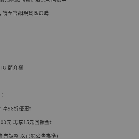
, 請至官網現貨區選購
】
UDIO 1/6系列
IG 簡介欄
藏人偶 讓子
鵝城縣長 張麻
01]
-
+
惠：
享98折優惠❗️
00元 再享15元回饋金❗️
入購物車
會有調整 以官網公告為準)