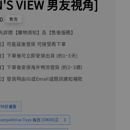
N'S VIEW 男友視角]
0
售完
前請先詳閱【購物須知】及【售後服務】
品】可能延後發貨 可接受再下單
貨】下單後可立即安排出貨 (約1~3天)
貨】下單後安排海外物流發貨 (約2~3週)
知】發貨時由IG或Email或簡訊通知補款
98折優惠
petitive Toys 梅西 [CM001]】