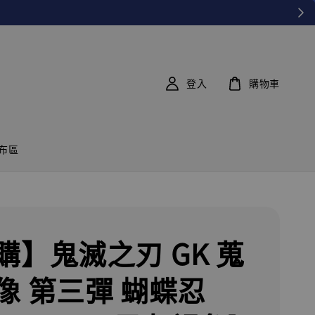
登入
購物車
布區
購】鬼滅之刃 GK 蒐
像 第三彈 蝴蝶忍