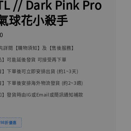
L // Dark Pink Pro
氣球花小殺手
0
前請先詳閱【購物須知】及【售後服務】
品】可能延後發貨 可接受再下單
貨】下單後可立即安排出貨 (約1~3天)
貨】下單後安排海外物流發貨 (約2~3週)
知】發貨時由IG或Email或簡訊通知補款
98折優惠