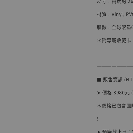
尺寸：高度約 26
材質：Vinyl, PV
體數：全球限量6
＊附專屬收藏卡
───────
【店內
■ 販售資訊 (NT
系列蒐
克達摩 
➤ 價格 3980元 
Studio
＊價格已包含國際
NT$ 1,500
NT$ 1,870
⁝
➤ 預購截止日
加