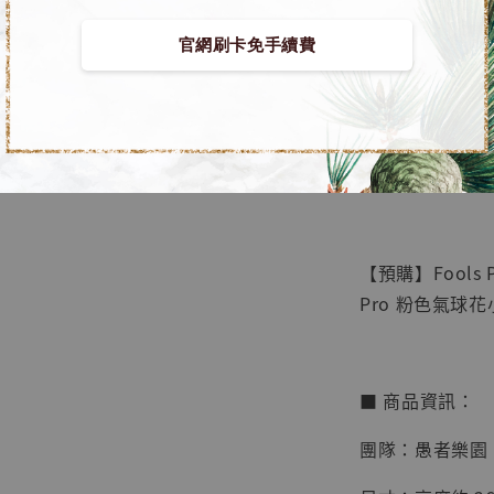
官網刷卡免手續費
【店內
🏝【無人島玩具
系列蒐
鳥山明
工作室
【預購】Fools Pa
NT$ 4,280
Pro 粉色氣球
NT$ 5,580
加
■ 商品資訊：
團隊：愚者樂園