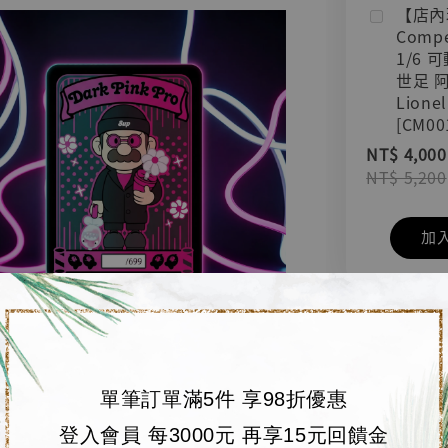
【店內
Compe
1/6 
世足 
Lionel
[CM00
NT$ 4,000
NT$ 5,200
加
單筆訂單滿5件 享98折優惠
登入會員 每3000元 再享15元回饋金