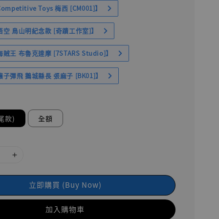
petitive Toys 梅西 [CM001]】
空 鳥山明紀念款 [奇蹟工作室]】
王 布魯克達摩 [7STARS Studio]】
子彈飛 鵝城縣長 張麻子 [BK01]】
尾款)
全額
立即購買 (Buy Now)
加入購物車