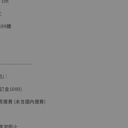
 cm
C
99體
───────
現貨】海賊王
$)：
藏雕像 布魯
[7STARS
(訂金1000)
]
-
+
運費 (未含國內運費)
：售完即止
入購物車