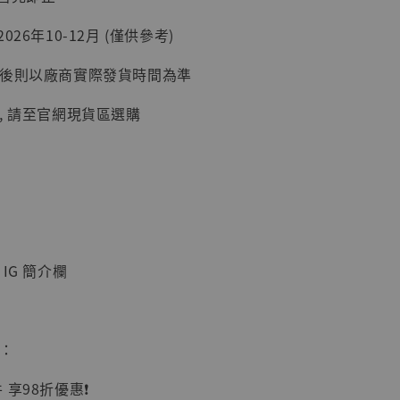
26年10-12月 (僅供參考)
延後則以廠商實際發貨時間為準
加購優惠【讓子彈飛 鵝城縣長 張麻子 [BK01]】
, 請至官網現貨區選購
IG 簡介欄
】
UDIO 1/6系列
惠：
藏人偶 讓子
鵝城縣長 張麻
享98折優惠❗️
01]