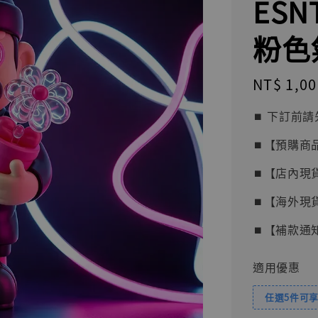
ESNT
粉色
Regular
NT$ 1,00
price
⏹︎ 下訂
⏹︎【預購商
⏹︎【店內現
⏹︎【海外現
⏹︎【補款通
適用優惠
任選5件可享