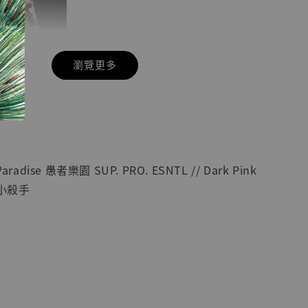
瀏覽更多
現貨】七龍珠
】
藏雕像 悟空
紀念款 [奇蹟
]
radise 愚者樂園 SUP. PRO. ESNTL // Dark Pink
-
+
花小殺手
入購物車
加購優惠【海賊王 布魯克達摩 [7STARS Studio]】