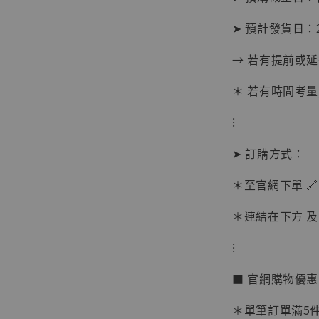
➤ 預計發貨日：20
→ 若有提前或
＊ 若有時間考量
⁝
➤ 訂購方式：
＊至官網下單 🔗
＊連結在下方 及 
⁝
【現貨
BJST
■ 官網購物優
可動蒐
彈飛 
＊單筆訂單滿5件 
子 [BK