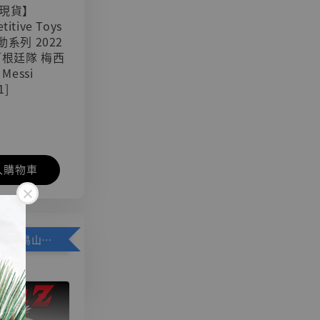
現貨】
titive Toys
可動系列 2022
阿根廷隊 梅西
 Messi
1]
入購物車
加購優惠【悟空 鳥山明紀念款 [奇蹟工作室]】