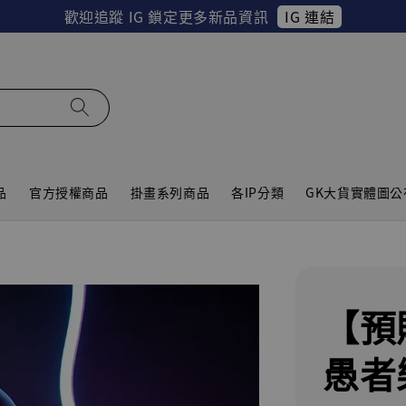
IG 連結
歡迎追蹤 IG 鎖定更多新品資訊
品
官方授權商品
掛畫系列商品
各IP分類
GK大貨實體圖公
【預購
愚者樂