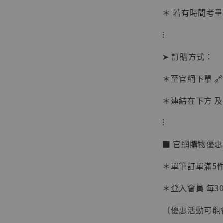
＊ 若有時間考量
⁝
➤ 訂購方式：
＊至官網下單 🔗
【現貨
＊連結在下方 及 
BJST
可動蒐
⁝
彈飛 
子 [BK
■ 官網購物優
NT$ 4,980
NT$ 5,300
＊單筆訂單滿5件 
＊登入會員 每30
加
（優惠活動可能