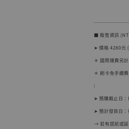
───────
【店內
系列蒐
■ 販售資訊 (NT
克達摩 
Studio
➤ 價格 4280元 
NT$ 1,500
NT$ 1,870
＊ 國際運費另計
＊ 刷卡免手續費
加
⁝
➤ 預購截止日
➤ 預計發貨日：
→ 若有提前或