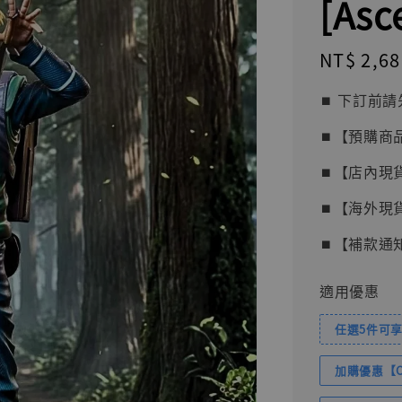
[Asc
Regular
NT$ 2,68
price
⏹︎ 下訂
⏹︎【預購商
⏹︎【店內現
⏹︎【海外現
⏹︎【補款通
適用優惠
任選5件可享
加購優惠【Com