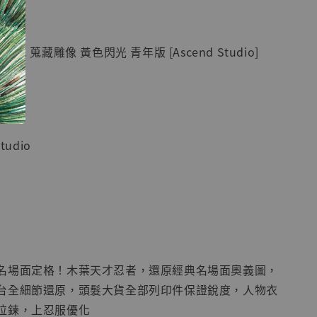
紀念款 [奇蹟
]
K 蒐藏雕像 黃色閃光 青年版 [Ascend Studio]
-
+
入購物車
tudio
加購優惠【海賊王 布魯克達摩 [7STARS Studio]】
名場面定格！木葉天才忍者，還原經典名場面奧義圖，
台全細節還原，頭髮大貨全部列印件保證銳度，人物衣
拉鍊，上忍服優化