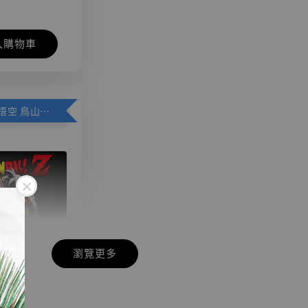
入購物車
加購優惠【悟空 鳥山明紀念款 [奇蹟工作室]】
瀏覽更多
現貨】七龍珠
】
藏雕像 悟空