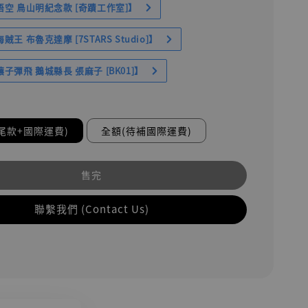
空 鳥山明紀念款 [奇蹟工作室]】
王 布魯克達摩 [7STARS Studio]】
子彈飛 鵝城縣長 張麻子 [BK01]】
尾款+國際運費)
全額(待補國際運費)
售完
聯繫我們 (Contact Us)