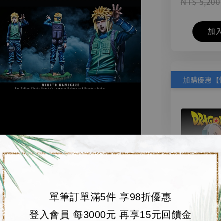
NT$ 5,200
加
單筆訂單滿5件 享98折優惠
【店內
🏝【無人島玩具
登入會員 每3000元 再享15元回饋金
系列蒐