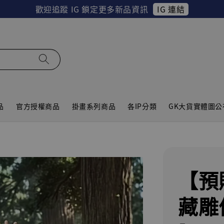
IG 連結
歡迎追蹤 IG 鎖定更多新品資訊
品
官方授權商品
掛畫系列商品
各IP分類
GK大貨實體圖公
【預
藏雕