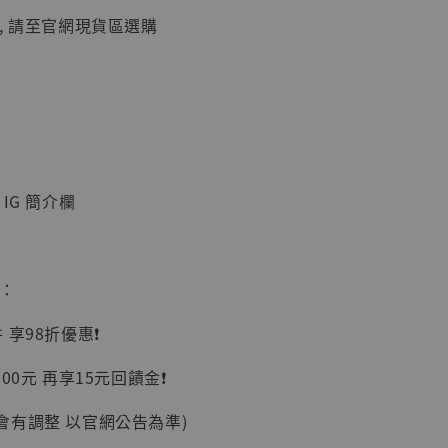
, 請至官網現貨區選購
】
IG 簡介欄
UDIO 1/6系列
藏人偶 讓子
鵝城縣長 張麻
01]
惠：
-
+
享98折優惠❗️
00元 再享15元回饋金❗️
入購物車
會有調整 以官網公告為準)