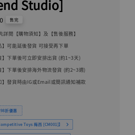
end Studio]
0
售完
前請先詳閱【購物須知】及【售後服務】
品】可能延後發貨 可接受再下單
貨】下單後可立即安排出貨 (約1~3天)
貨】下單後安排海外物流發貨 (約2~3週)
知】發貨時由IG或Email或簡訊通知補款
98折優惠
petitive Toys 梅西 [CM001]】