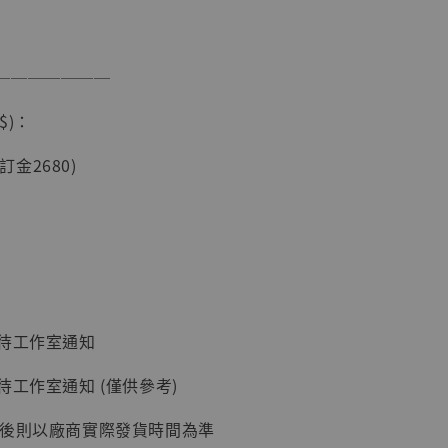
───────
現貨】海賊王
藏雕像 布魯
$)：
[7STARS
]
(訂金2680)
-
+
入購物車
：待工作室通知
加購優惠【讓子彈飛 鵝城縣長 張麻子 [BK01]】
待工作室通知 (僅供參考)
延後則以廠商實際發貨時間為準