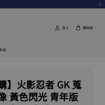
登入
購物車
布區
購】火影忍者 GK 蒐
像 黃色閃光 青年版