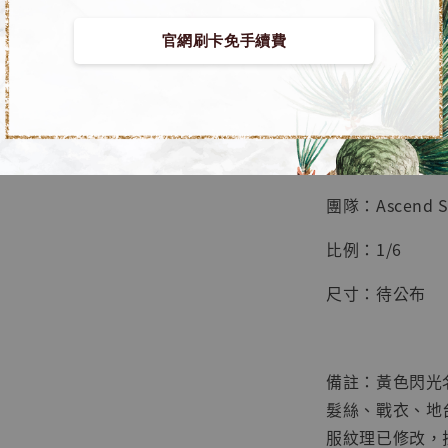
鳥山明
工作室
官網刷卡免手續費
【預購】火影忍者 G
NT$ 4,280
NT$ 5,580
■ 商品資訊：
加
團隊：Ascend S
比例：1/6
尺寸：待公布
備註：黃色閃光
髮絲、戰衣、地
服紋理已修改，