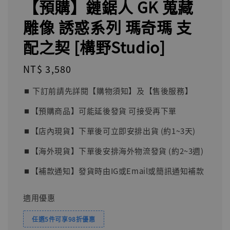
【預購】鏈鋸人 GK 蒐藏
雕像 誘惑系列 瑪奇瑪 支
配之契 [構野Studio]
Regular
NT$ 3,580
price
⏹︎ 下訂前請先詳閱【購物須知】及【售後服務】
⏹︎【預購商品】可能延後發貨 可接受再下單
⏹︎【店內現貨】下單後可立即安排出貨 (約1~3天)
⏹︎【海外現貨】下單後安排海外物流發貨 (約2~3週)
⏹︎【補款通知】發貨時由IG或Email或簡訊通知補款
適用優惠
任選5件可享98折優惠