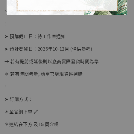
＊ 刷卡免手續費
⁝
➤ 預購截止日：待工作室通知
➤ 預計發貨日：2026年10-12月 (僅供參考)
→ 若有提前或延後則以廠商實際發貨時間為準
【店內現貨】海賊王 系列蒐藏雕像 布魯克達
摩 [7STARS Studio]
＊ 若有時間考量, 請至官網現貨區選購
-
+
NT$ 1,500
⁝
NT$ 1,870
➤ 訂購方式：
加入購物車
＊至官網下單 🔗
＊連結在下方 及 IG 簡介欄