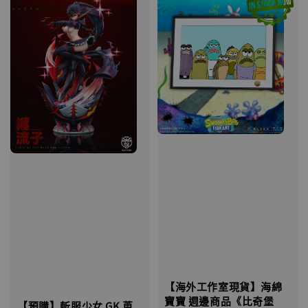
【海外工作室現貨】海綿
寶寶 週邊商品《比奇堡
【預購】斬服少女 GK 蒐