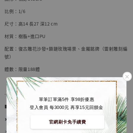
【店內現貨】七龍珠 系列蒐藏雕像 悟空 鳥山
明紀念款 [奇蹟工作室]
比例：1/6
-
+
NT$ 4,280
尺寸：高14 長27 深12 cm
NT$ 5,580
材質：樹脂+進口PU
加入購物車
配置：復古雕花沙發+鎖鏈玫瑰場景、金屬銘牌（雷射雕刻編
號）
體數：限量188體
加購優惠【海賊王 布魯克達摩 [7STARS Studio]】
──────────────
單筆訂單滿5件 享98折優惠
■ 販售資訊 (NT$)：
登入會員 每3000元 再享15元回饋金
➤ 價格 6580元 (訂金3580)
官網刷卡免手續費
＊ 國際運費另計