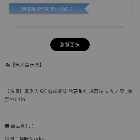
加購優惠【悟空 鳥山明紀念款 [奇蹟工作室]】
瀏覽更多
🏝【無人島玩具】
【預購】鏈鋸人 GK 蒐藏雕像 誘惑系列 瑪奇瑪 支配之契 [構
野Studio]
■ 商品資訊：
團隊：構野Studio