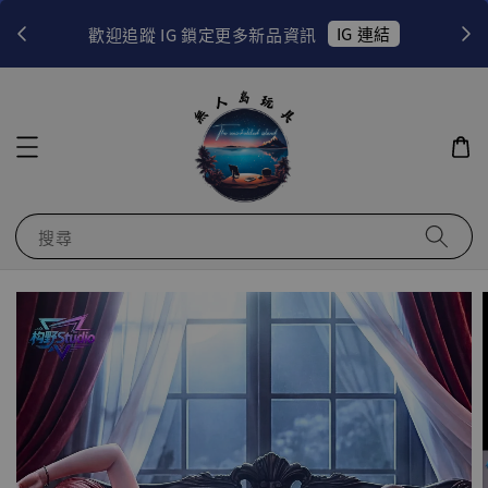
！
IG 連結
歡迎追蹤 IG 鎖定更多新品資訊
搜尋