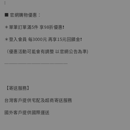
⁝
加購優惠【讓子彈飛 鵝城縣長 張麻子 [BK01]】
■ 官網購物優惠：
＊單筆訂單滿5件 享98折優惠❗️
＊登入會員 每3000元 再享15元回饋金❗️
（優惠活動可能會有調整 以官網公告為準)
──────────────
【寄送服務】
台灣客戶提供宅配及超商寄送服務
國外客戶提供國際運送
【現貨】BJSTUDIO 1/6系列可動蒐藏人偶 讓