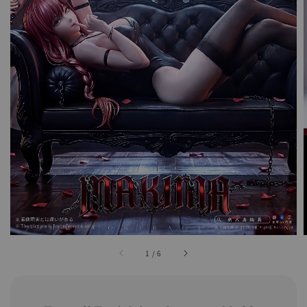
1
/
6