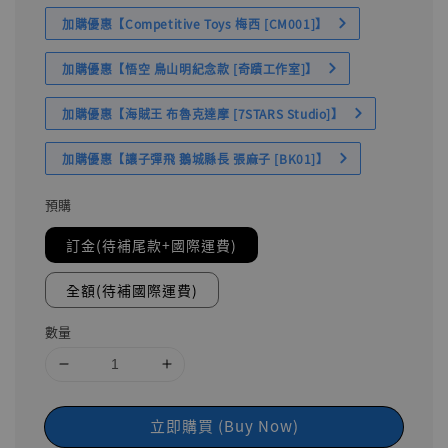
加購優惠【Competitive Toys 梅西 [CM001]】
加購優惠【悟空 鳥山明紀念款 [奇蹟工作室]】
加購優惠【海賊王 布魯克達摩 [7STARS Studio]】
加購優惠【讓子彈飛 鵝城縣長 張麻子 [BK01]】
預購
訂金(待補尾款+國際運費)
全額(待補國際運費)
數量
立即購買 (Buy Now)