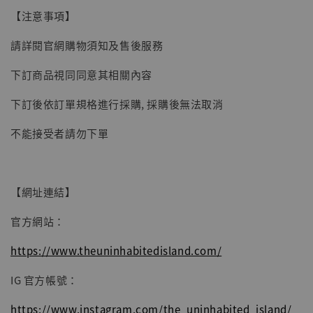
子彈飛 鵝城縣長 張麻子 [BK01]
【注意事項】
-
+
NT$ 4,980
請詳閱官網購物須知及售後服務
NT$ 5,300
下訂商品視同同意其相關內容
加入購物車
下訂後依訂單規格進行採購, 採購後無法取消
不能接受者請勿下單
【網址連結】
官方網站：
https://www.theuninhabitedisland.com/
IG 官方帳號：
https://www.instagram.com/the_uninhabited_island/