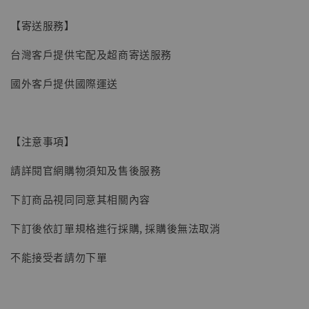
【現貨】BJSTUDIO 1/6系列可動蒐藏人偶 讓
【寄送服務】
子彈飛 鵝城縣長 張麻子 [BK01]
台灣客戶提供宅配及超商寄送服務
-
+
NT$ 4,980
NT$ 5,300
國外客戶提供國際運送
加入購物車
【注意事項】
請詳閱官網購物須知及售後服務
下訂商品視同同意其相關內容
下訂後依訂單規格進行採購, 採購後無法取消
不能接受者請勿下單