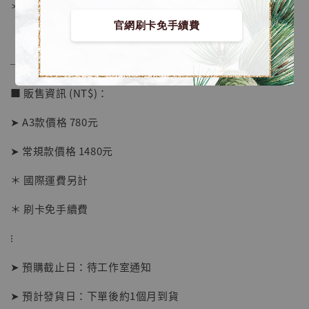
＊背面爲黑色防潮背板
官網刷卡免手續費
──────────────
■ 販售資訊 (NT$)：
➤ A3款價格 780元
➤ 常規款價格 1480元
＊ 國際運費另計
【店內現貨】海賊王 系列蒐藏雕像 布魯克達
摩 [7STARS Studio]
＊ 刷卡免手續費
-
+
NT$ 1,500
NT$ 1,870
⁝
➤ 預購截止日：待工作室通知
加入購物車
➤ 預計發貨日：下單後約1個月到貨