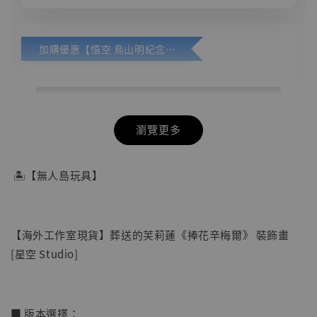
加購優惠【悟空 鳥山明紀念款 [奇蹟工作室]】
瀏覽更多
🏝【無人島玩具】
【海外工作室現貨】葬送的芙莉蓮《捧花辛梅爾》 裝飾畫
[星空 Studio]
■ 版本選擇：