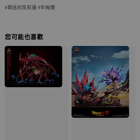
#葬送的芙莉蓮 #辛梅爾
您可能也喜歡