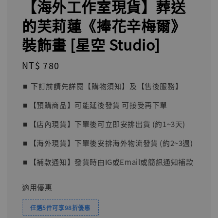
【海外工作室現貨】葬送
的芙莉蓮《捧花辛梅爾》
裝飾畫 [星空 Studio]
Regular
NT$ 780
price
⏹︎ 下訂前請先詳閱【購物須知】及【售後服務】
⏹︎【預購商品】可能延後發貨 可接受再下單
⏹︎【店內現貨】下單後可立即安排出貨 (約1~3天)
⏹︎【海外現貨】下單後安排海外物流發貨 (約2~3週)
⏹︎【補款通知】發貨時由IG或Email或簡訊通知補款
適用優惠
任選5件可享98折優惠