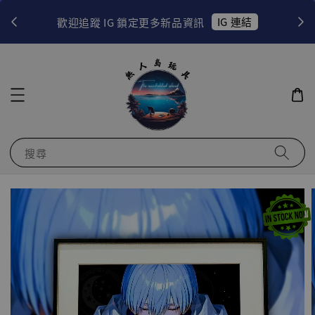
！
IG 連結
歡迎追蹤 IG 鎖定更多新品資訊
搜尋