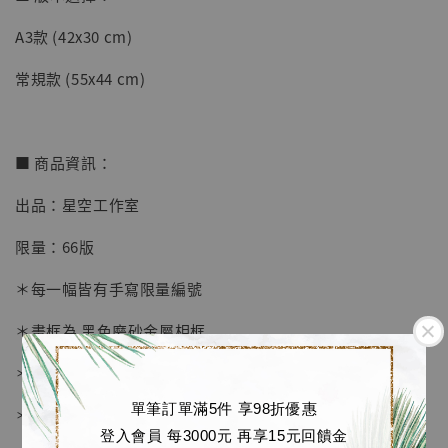
A3款 (42x30 cm)
【店內現貨】七龍珠 系列蒐藏雕像 悟空 鳥山
明紀念款 [奇蹟工作室]
常規款 (55x44 cm)
-
+
NT$ 4,280
NT$ 5,580
■ 商品資訊：
加入購物車
出品：星空工作室
限量：66版
加購優惠【海賊王 布魯克達摩 [7STARS Studio]】
＊每一幅皆有手寫限量編號
＊畫框為 黑色磨砂金屬相框
＊愛普生原裝墨水微噴
單筆訂單滿5件 享98折優惠
＊表面配有防塵透明有機玻璃
登入會員 每3000元 再享15元回饋金