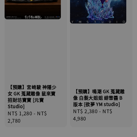
【預購】宮崎駿 神隱少
【預購】鳴潮 GK 蒐藏雕
女 GK 蒐藏雕像 鼠來寶
像 白髮大姐姐 緋雪醬 B
招財坊寶寶 [元寶
版本 [欲夢 YM studio]
Studio]
Regular
NT$ 2,380
-
NT$
Regular
NT$ 1,280
-
NT$
price
4,980
price
2,780