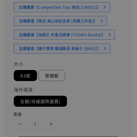
加購優惠【Competitive Toys 梅西 [CM001]】
加購優惠【悟空 鳥山明紀念款 [奇蹟工作室]】
加購優惠【海賊王 布魯克達摩 [7STARS Studio]】
加購優惠【讓子彈飛 鵝城縣長 張麻子 [BK01]】
大小
A3款
常規款
海外現貨
全額(待補國際運費)
數量