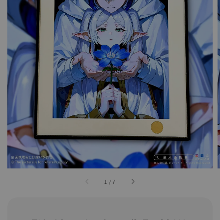
1
/
7