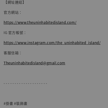
【網址連結】
官方網站：
https://www.theuninhabitedisland.com/
IG 官方帳號：
https://www.instagram.com/the_uninhabited_island/
客服信箱：
Theuninhabitedisland@gmail.com
- - - - - - - - - - - - - - - - - - - -
#掛畫 #裝飾畫