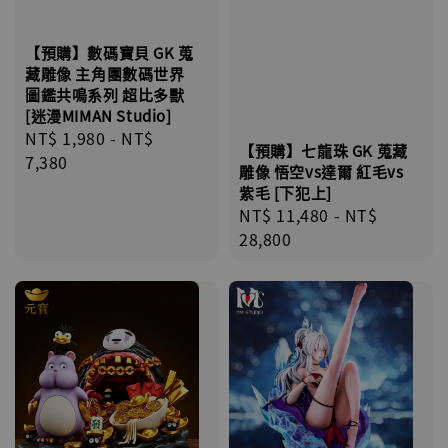
【預購】數碼寶貝 GK 蒐
藏雕像 主角團數碼世界
圖鑑共鳴系列 超比多獸
[迷漫MIMAN Studio]
Regular
NT$ 1,980
-
NT$
【預購】七龍珠 GK 蒐藏
price
7,380
雕像 悟空vs達爾 紅毛vs
紫毛 [下犯上]
Regular
NT$ 11,480
-
NT$
price
28,800