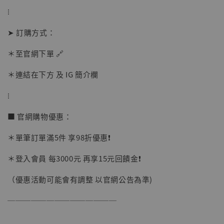
⁝
加購優惠【讓子彈飛 鵝城縣長 張麻子 [BK01]】
➤ 訂購方式：
＊至官網下單 🔗
＊連結在下方 及 IG 簡介欄
⁝
■ 官網購物優惠：
＊單筆訂單滿5件 享98折優惠❗️
＊登入會員 每3000元 再享15元回饋金❗️
（優惠活動可能會有調整 以官網公告為準)
──────────────