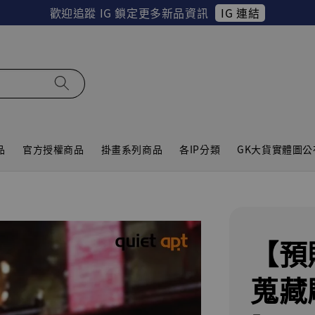
IG 連結
歡迎追蹤 IG 鎖定更多新品資訊
品
官方授權商品
掛畫系列商品
各IP分類
GK大貨實體圖公
【預
蒐藏