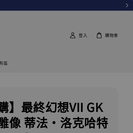
登入
購物車
布區
購】最終幻想VII GK
雕像 蒂法·洛克哈特