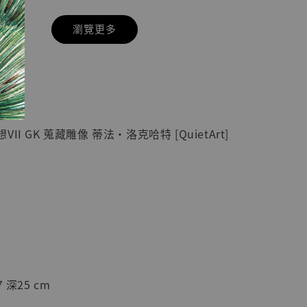
瀏覽更多
現貨】七龍珠
】
藏雕像 悟空
紀念款 [奇蹟
]
I GK 蒐藏雕像 蒂法·洛克哈特 [QuietArt]
-
+
入購物車
加購優惠【海賊王 布魯克達摩 [7STARS Studio]】
 深25 cm