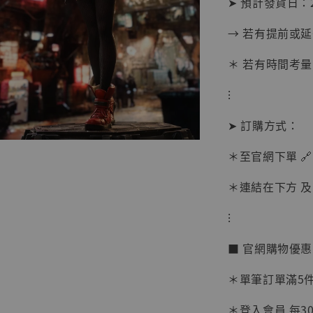
➤ 預計發貨日：2
→ 若有提前或
＊ 若有時間考量
⁝
➤ 訂購方式：
＊至官網下單 🔗
＊連結在下方 及 
【現貨
⁝
BJST
可動蒐
■ 官網購物優
彈飛 
子 [BK
＊單筆訂單滿5件 
NT$ 4,980
＊登入會員 每30