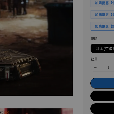
加購優惠【悟
加購優惠【海賊
加購優惠【讓
預購
訂金(待補
數量