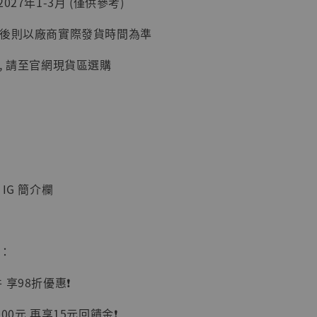
027年1-3月 (僅供參考)
加購優惠【讓子彈飛 鵝城縣長 張麻子 [BK01]】
延後則以廠商實際發貨時間為準
, 請至官網現貨區選購
IG 簡介欄
】
UDIO 1/6系列
藏人偶 讓子
惠：
鵝城縣長 張麻
01]
享98折優惠❗️
-
+
00元 再享15元回饋金❗️