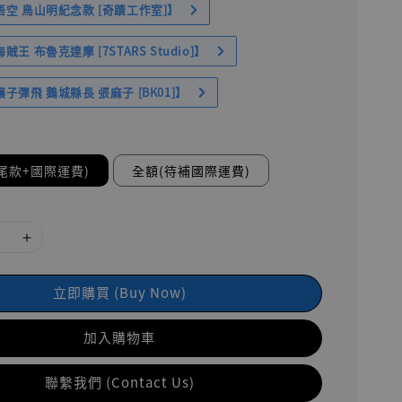
空 鳥山明紀念款 [奇蹟工作室]】
王 布魯克達摩 [7STARS Studio]】
子彈飛 鵝城縣長 張麻子 [BK01]】
尾款+國際運費)
全額(待補國際運費)
立即購買 (Buy Now)
加入購物車
聯繫我們 (Contact Us)