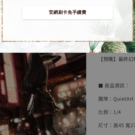
官網刷卡免手續費
【店內
🏝【無人島玩具
系列蒐
鳥山明
工作室
【預購】最終幻想VI
NT$ 4,280
NT$ 5,580
■ 商品資訊：
加
團隊：QuietArt
比例：1/4
尺寸：高45 寬27