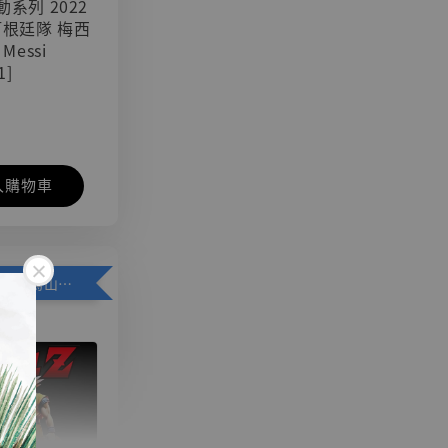
可動系列 2022
阿根廷隊 梅西
 Messi
1]
入購物車
加購優惠【悟空 鳥山明紀念款 [奇蹟工作室]】