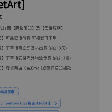
etArt]
0
前請先詳閱【購物須知】及【售後服務】
品】可能延後發貨 可接受再下單
貨】下單後可立即安排出貨 (約1~3天)
貨】下單後安排海外物流發貨 (約2~3週)
知】發貨時由IG或Email或簡訊通知補款
98折優惠
petitive Toys 梅西 [CM001]】