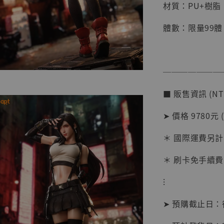
材質：PU+樹脂
體數：限量99體
───────
■ 販售資訊 (NT
【店內
系列蒐
➤ 價格 9780元 
克達摩 
Studio
＊ 國際運費另計
NT$ 1,500
＊ 刷卡免手續費
NT$ 1,870
⁝
加
➤ 預購截止日