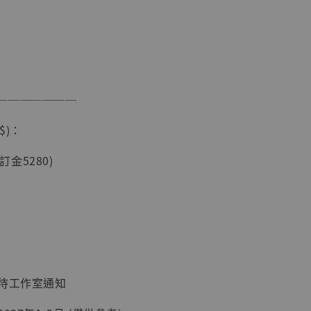
───────
$)：
現貨】海賊王
藏雕像 布魯
(訂金5280)
[7STARS
]
-
+
入購物車
：待工作室通知