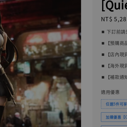
[Qui
Regular
NT$ 5,28
price
⏹︎ 下訂
⏹︎【預購商
⏹︎【店內現
⏹︎【海外現
⏹︎【補款通
適用優惠
任選5件可享
加購優惠【Com