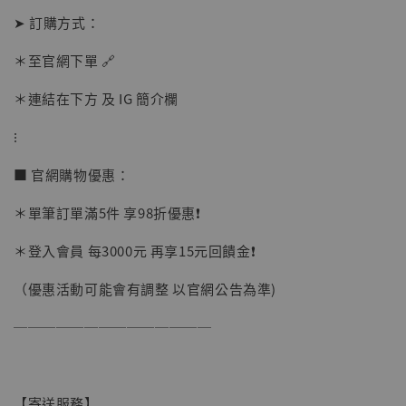
➤ 訂購方式：
加入購物車
＊至官網下單 🔗
＊連結在下方 及 IG 簡介欄
⁝
加購優惠【讓子彈飛 鵝城縣長 張麻子 [BK01]】
■ 官網購物優惠：
＊單筆訂單滿5件 享98折優惠❗️
＊登入會員 每3000元 再享15元回饋金❗️
（優惠活動可能會有調整 以官網公告為準)
──────────────
【寄送服務】