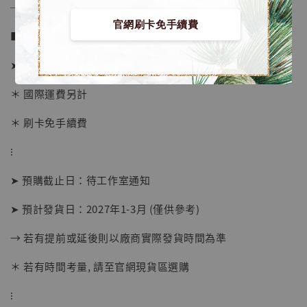
──────────────
官網刷卡免手續費
■ 販售資訊 (NT$)：
➤ 價格 7180元 (訂金3980)
＊ 國際運費另計
＊ 刷卡免手續費
⁝
➤ 預購截止日：待工作室通知
➤ 預計發貨日：2027年1-3月 (僅供參考)
→ 若有提前或延後則以廠商實際發貨時間為準
【店內現貨】海賊王 系列蒐藏雕像 布魯克達
摩 [7STARS Studio]
＊ 若有時間考量, 請至官網現貨區選購
-
+
NT$ 1,500
⁝
NT$ 1,870