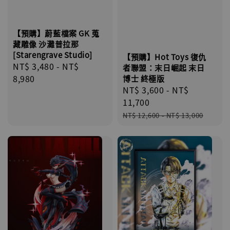
【預購】蔚藍檔案 GK 蒐
藏雕像 沙灘普拉那
[Starengrave Studio]
【預購】Hot Toys 復仇
Regular
NT$ 3,480
-
NT$
者聯盟：末日崛起 末日
price
8,980
博士 終極版
Sale
NT$ 3,600
-
NT$
price
11,700
Regular
NT$ 12,600
-
NT$ 13,000
price