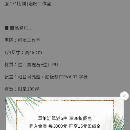
服 1/4比例 [喵嗚工作室]
■ 商品資訊：
團隊：喵嗚工作室
【店內現貨】七龍珠 系列蒐藏雕像 悟空 鳥山
明紀念款 [奇蹟工作室]
1/4尺寸：高48 cm
-
+
NT$ 4,280
材質：進口寶麗石+進口PU
NT$ 5,580
配置：地台可亮燈，底板刻有EVA 02 字樣
加入購物車
體數：限量199體
備註：本產品為EVA補完計劃產品線，後續可與同比例綾波
零、真希波、渚薰、碇真嗣、葛城美里、赤木律子共鳴
加購優惠【海賊王 布魯克達摩 [7STARS Studio]】
單筆訂單滿5件 享98折優惠
登入會員 每3000元 再享15元回饋金