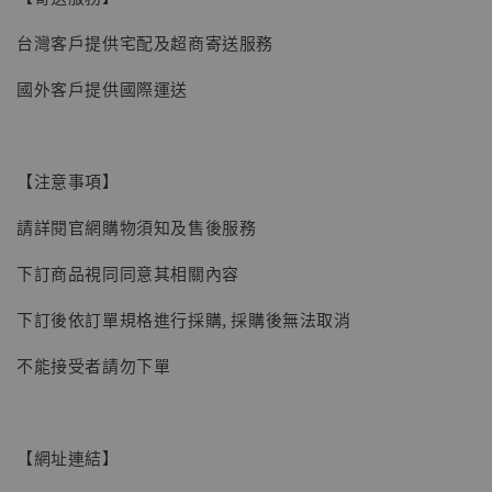
台灣客戶提供宅配及超商寄送服務
國外客戶提供國際運送
【現貨】BJSTUDIO 1/6系列可動蒐藏人偶 讓
子彈飛 鵝城縣長 張麻子 [BK01]
【注意事項】
-
+
NT$ 4,980
請詳閱官網購物須知及售後服務
NT$ 5,300
下訂商品視同同意其相關內容
加入購物車
下訂後依訂單規格進行採購, 採購後無法取消
不能接受者請勿下單
【網址連結】