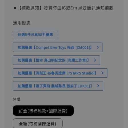
⏹︎【補款通知】發貨時由IG或Email或簡訊通知補款
適用優惠
任選5件可享98折優惠
加購優惠【Competitive Toys 梅西 [CM001]】
加購優惠【悟空 鳥山明紀念款 [奇蹟工作室]】
加購優惠【海賊王 布魯克達摩 [7STARS Studio]】
加購優惠【讓子彈飛 鵝城縣長 張麻子 [BK01]】
預購
訂金(待補尾款+國際運費)
全額(待補國際運費)