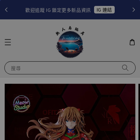
！
IG 連結
歡迎追蹤 IG 鎖定更多新品資訊
搜尋