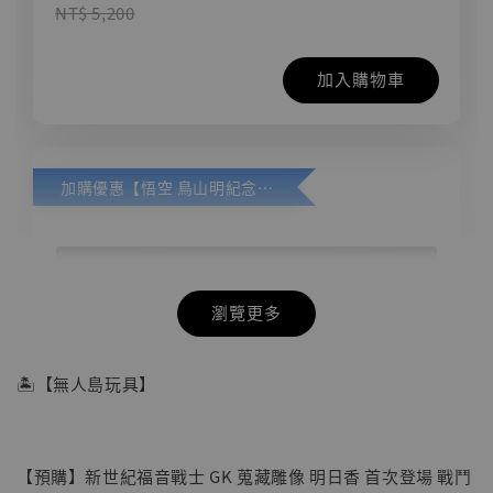
NT$ 5,200
加入購物車
加購優惠【悟空 鳥山明紀念款 [奇蹟工作室]】
瀏覽更多
🏝【無人島玩具】
【預購】新世紀福音戰士 GK 蒐藏雕像 明日香 首次登場 戰鬥