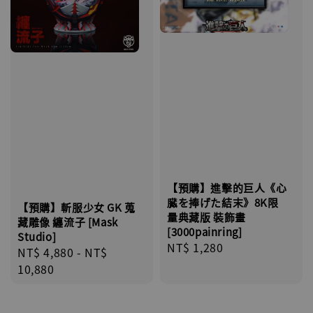
【預購】進擊的巨人《心
臓を捧げた結末》8K限
【預購】斬服少女 GK 蒐
量典藏版 裝飾畫
藏雕像 纏流子 [Mask
[3000painring]
Studio]
Regular
NT$ 1,280
Regular
NT$ 4,880
-
NT$
price
price
10,880