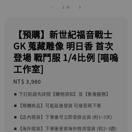
1
/
9
【預購】新世紀福音戰士
GK 蒐藏雕像 明日香 首次
登場 戰鬥服 1/4比例 [喵嗚
工作室]
Regular
NT$ 3,980
price
⏹︎ 下訂前請先詳閱【購物須知】及【售後服務】
⏹︎【預購商品】可能延後發貨 可接受再下單
⏹︎【店內現貨】下單後可立即安排出貨 (約1~3天)
⏹︎【海外現貨】下單後安排海外物流發貨 (約2~3週)