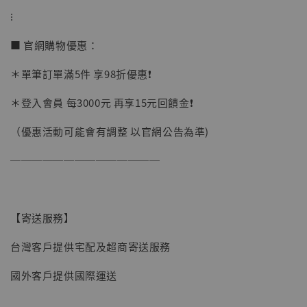
加購優惠【讓子彈飛 鵝城縣長 張麻子 [BK01]】
⁝
■ 官網購物優惠：
＊單筆訂單滿5件 享98折優惠❗️
＊登入會員 每3000元 再享15元回饋金❗️
（優惠活動可能會有調整 以官網公告為準)
──────────────
【寄送服務】
台灣客戶提供宅配及超商寄送服務
國外客戶提供國際運送
【現貨】BJSTUDIO 1/6系列可動蒐藏人偶 讓