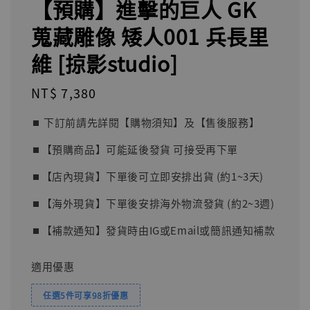
【預購】進擊的巨人 GK
蒐藏雕像 矮人001 兵長里
維 [掠影studio]
Regular
NT$ 7,380
price
⏹︎ 下訂前請先詳閱【購物須知】及【售後服務】
⏹︎【預購商品】可能延後發貨 可接受再下單
⏹︎【店內現貨】下單後可立即安排出貨 (約1~3天)
⏹︎【海外現貨】下單後安排海外物流發貨 (約2~3週)
⏹︎【補款通知】發貨時由IG或Email或簡訊通知補款
適用優惠
任選5件可享98折優惠