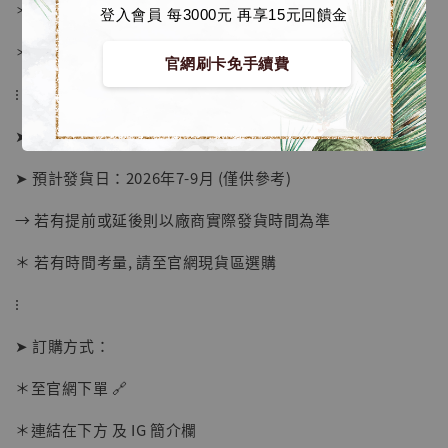
＊ 國際運費另計
登入會員 每3000元 再享15元回饋金
＊ 刷卡免手續費
官網刷卡免手續費
⁝
➤ 預購截止日：待工作室通知
➤ 預計發貨日：2026年7-9月 (僅供參考)
→ 若有提前或延後則以廠商實際發貨時間為準
【店內現貨】海賊王 系列蒐藏雕像 布魯克達
摩 [7STARS Studio]
＊ 若有時間考量, 請至官網現貨區選購
-
+
NT$ 1,500
NT$ 1,870
⁝
➤ 訂購方式：
加入購物車
＊至官網下單 🔗
＊連結在下方 及 IG 簡介欄