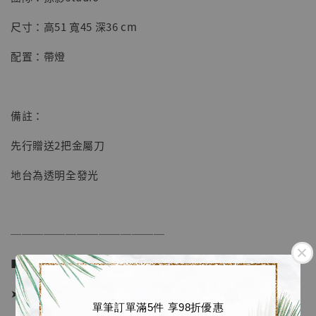
【店內現貨】七龍珠 系列蒐藏雕像 悟空 鳥山
明紀念款 [奇蹟工作室]
尺寸：高51 寬45 深36 cm
-
+
NT$ 4,280
配置：帶燈
NT$ 5,580
加入購物車
備註：
先行贈送2把金屬刀
加購優惠【海賊王 布魯克達摩 [7STARS Studio]】
地台為透明全發光
──────────────
■ 販售資訊 (NT$)：
➤ 價格 13880元 (訂金7380)
單筆訂單滿5件 享98折優惠