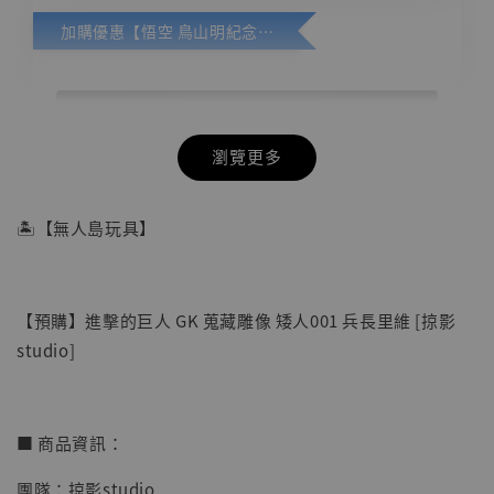
加購優惠【悟空 鳥山明紀念款 [奇蹟工作室]】
瀏覽更多
🏝【無人島玩具】
【預購】進擊的巨人 GK 蒐藏雕像 矮人001 兵長里維 [掠影
studio]
■ 商品資訊：
團隊：掠影studio