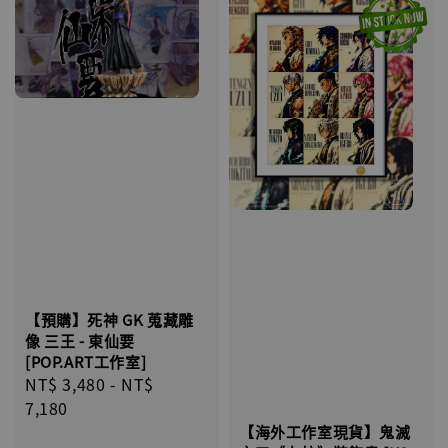
【預購】死神 GK 蒐藏雕
像 三王 - 東仙要
[POP.ART工作室]
Regular
NT$ 3,480
-
NT$
price
7,180
【海外工作室現貨】鬼滅