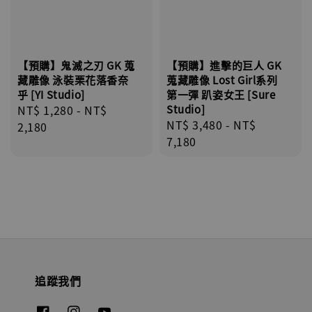
【預購】鬼滅之刃 GK 蒐
【預購】進擊的巨人 GK
藏雕像 泳裝栗花落香奈
蒐藏雕像 Lost Girl系列
乎 [YI Studio]
第一彈 趴姿女王 [Sure
Regular
NT$ 1,280
-
NT$
Studio]
Regular
NT$ 3,480
-
NT$
price
2,180
price
7,180
追蹤我們