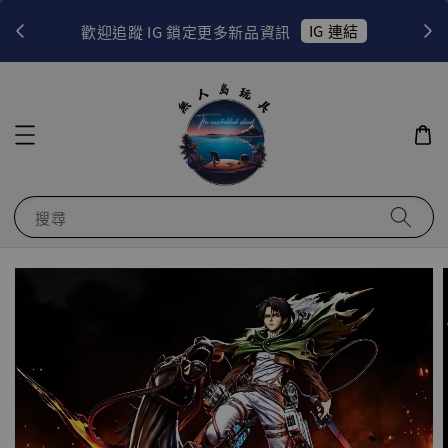
！
IG 連結
歡迎追蹤 IG 鎖定更多新品資訊
搜尋