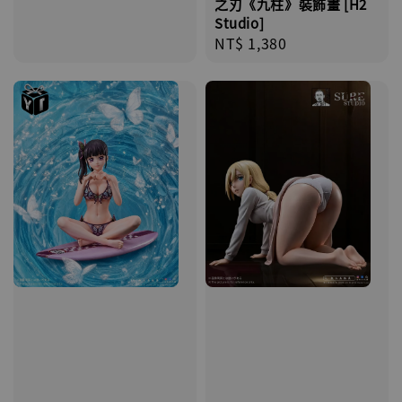
之刃《九柱》裝飾畫 [H2
Studio]
Regular
NT$ 1,380
price