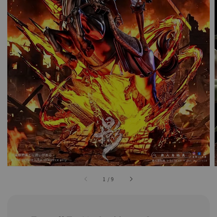
1
/
9