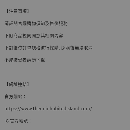
子彈飛 鵝城縣長 張麻子 [BK01]
【注意事項】
-
+
NT$ 4,980
NT$ 5,300
請詳閱官網購物須知及售後服務
下訂商品視同同意其相關內容
加入購物車
下訂後依訂單規格進行採購, 採購後無法取消
不能接受者請勿下單
【網址連結】
官方網站：
https://www.theuninhabitedisland.com/
IG 官方帳號：