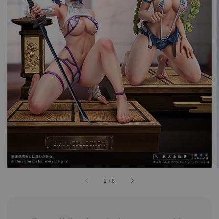
1
/
6