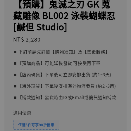
【預購】鬼滅之刃 GK 蒐
藏雕像 BL002 泳裝蝴蝶忍
[鹹但 Studio]
Regular
NT$ 2,280
price
⏹︎ 下訂前請先詳閱【購物須知】及【售後服務】
⏹︎【預購商品】可能延後發貨 可接受再下單
⏹︎【店內現貨】下單後可立即安排出貨 (約1~3天)
⏹︎【海外現貨】下單後安排海外物流發貨 (約2~3週)
⏹︎【補款通知】發貨時由IG或Email或簡訊通知補款
適用優惠
任選5件可享98折優惠