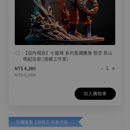
【店內現貨】七龍珠 系列蒐藏雕像 悟空 鳥山
明紀念款 [奇蹟工作室]
-
+
NT$ 4,280
NT$ 5,580
加入購物車
加購優惠【海賊王 布魯克達摩 [7STARS Studio]】