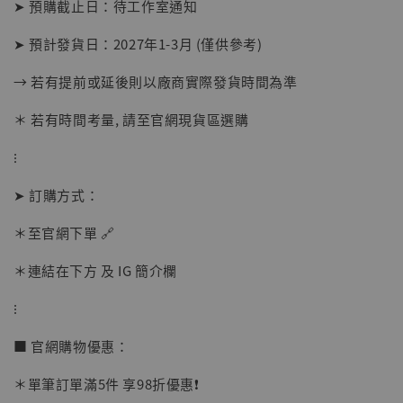
➤ 預購截止日：待工作室通知
➤ 預計發貨日：2027年1-3月 (僅供參考)
→ 若有提前或延後則以廠商實際發貨時間為準
＊ 若有時間考量, 請至官網現貨區選購
【現貨】BJSTUDIO 1/6系列可動蒐藏人偶 讓
⁝
子彈飛 鵝城縣長 張麻子 [BK01]
-
+
➤ 訂購方式：
NT$ 4,980
NT$ 5,300
＊至官網下單 🔗
＊連結在下方 及 IG 簡介欄
加入購物車
⁝
■ 官網購物優惠：
＊單筆訂單滿5件 享98折優惠❗️