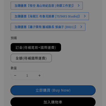
加購優惠【悟空 鳥山明紀念款 [奇蹟工作室]】
加購優惠【海賊王 布魯克達摩 [7STARS Studio]】
加購優惠【讓子彈飛 鵝城縣長 張麻子 [BK01]】
預購
訂金(待補尾款+國際運費)
全額(待補國際運費)
數量
立即購買 (Buy Now)
加入購物車