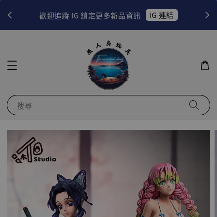
！
IG 連結
歡迎追蹤 IG 鎖定更多新品資訊
搜尋