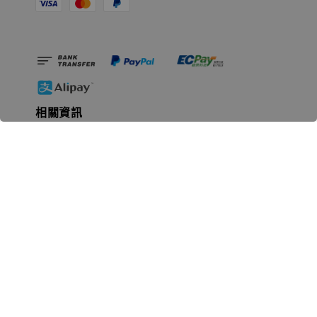
相關資訊
無人島玩具公司資訊
里程碑
聯絡我們
認識GK
GK 預購流程說明
常見問題Q&A
EZWay易利委APP教學
For overseas clients