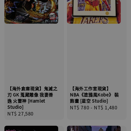
【海外倉庫現貨】鬼滅之
【海外工作室現貨】
刃 GK 蒐藏雕像 我妻善
NBA《塗鴉風Kobe》 裝
逸 火雷神 [Hamlet
飾畫 [星空 Studio]
Studio]
Regular
NT$ 780
-
NT$ 1,480
Regular
NT$ 27,580
price
price