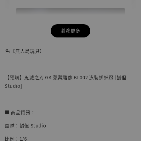
瀏覽更多
🏝【無人島玩具】
【預購】鬼滅之刃 GK 蒐藏雕像 BL002 泳裝蝴蝶忍 [鹹但
Studio]
■ 商品資訊：
【店內現貨】海賊王 系列蒐藏雕像 布魯克達
團隊：鹹但 Studio
摩 [7STARS Studio]
比例：1/6