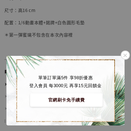
-
+
NT$ 1,500
NT$ 1,870
尺寸：高16 cm
配置：1/6動畫本體+銘牌+白色圓形毛墊
加入購物車
＊第一彈蜜璃不包含在本次內容裡
加購優惠【讓子彈飛 鵝城縣長 張麻子 [BK01]】
──────────────
■ 販售資訊 (NT$)：
單筆訂單滿5件 享98折優惠
➤ 價格 4980元 (訂金2280)
登入會員 每3000元 再享15元回饋金
＊ 國際運費另計
官網刷卡免手續費
＊ 刷卡免手續費
⁝