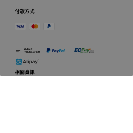
付款方式
相關資訊
無人島玩具公司資訊
里程碑
聯絡我們
認識GK
GK 預購流程說明
常見問題Q&A
EZWay易利委APP教學