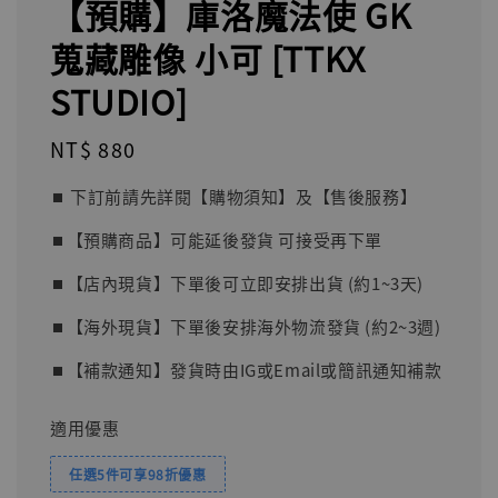
【預購】庫洛魔法使 GK
蒐藏雕像 小可 [TTKX
STUDIO]
Regular
NT$ 880
price
⏹︎ 下訂前請先詳閱【購物須知】及【售後服務】
⏹︎【預購商品】可能延後發貨 可接受再下單
⏹︎【店內現貨】下單後可立即安排出貨 (約1~3天)
⏹︎【海外現貨】下單後安排海外物流發貨 (約2~3週)
⏹︎【補款通知】發貨時由IG或Email或簡訊通知補款
適用優惠
任選5件可享98折優惠