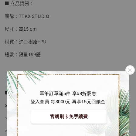
【店內現貨】七龍珠 系列蒐藏雕像 悟空 鳥山
■ 商品資訊：
明紀念款 [奇蹟工作室]
團隊：TTKX STUDIO
-
+
NT$ 4,280
NT$ 5,580
尺寸：高15 cm
材質：進口樹脂+PU
加入購物車
體數：限量199體
加購優惠【海賊王 布魯克達摩 [7STARS Studio]】
──────────────
■ 販售資訊 (NT$)：
單筆訂單滿5件 享98折優惠
登入會員 每3000元 再享15元回饋金
➤ 價格 1680元 (訂金880)
官網刷卡免手續費
＊ 國際運費另計
＊ 刷卡免手續費