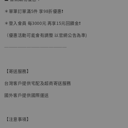
加購優惠【讓子彈飛 鵝城縣長 張麻子 [BK01]】
＊單筆訂單滿5件 享98折優惠❗️
＊登入會員 每3000元 再享15元回饋金❗️
（優惠活動可能會有調整 以官網公告為準)
──────────────
【寄送服務】
台灣客戶提供宅配及超商寄送服務
國外客戶提供國際運送
【注意事項】
【現貨】BJSTUDIO 1/6系列可動蒐藏人偶 讓