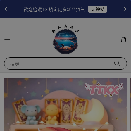
！
IG 連結
歡迎追蹤 IG 鎖定更多新品資訊
搜尋