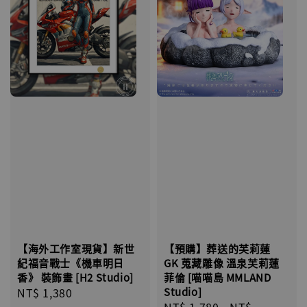
【海外工作室現貨】新世
【預購】葬送的芙莉蓮
紀福音戰士《機車明日
GK 蒐藏雕像 溫泉芙莉蓮
香》 裝飾畫 [H2 Studio]
菲倫 [喵喵島 MMLAND
Regular
NT$ 1,380
St​​udio]