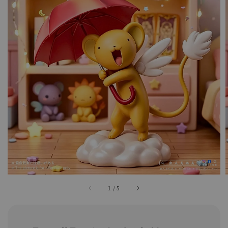
1
/
5