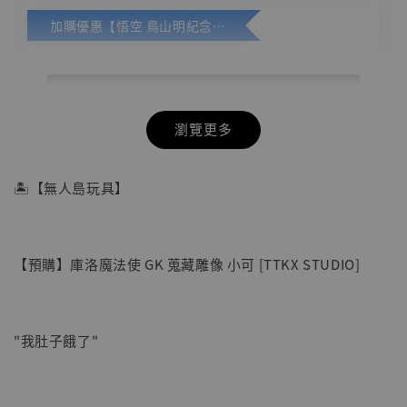
加購優惠【悟空 鳥山明紀念款 [奇蹟工作室]】
瀏覽更多
🏝【無人島玩具】
【預購】庫洛魔法使 GK 蒐藏雕像 小可 [TTKX STUDIO]
"我肚子餓了"