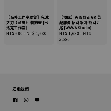
【海外工作室現貨】鬼滅
【預購】火影忍者 GK 蒐
之刃《童磨》 裝飾畫 [巴
藏雕像 招財系列-招財九
洛克工作室]
尾 [WAWA Studio]
Regular
NT$ 680
-
NT$ 1,680
Regular
NT$ 1,680
-
NT$
price
price
3,580
追蹤我們