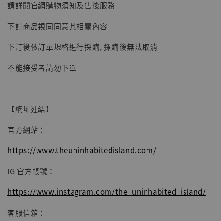
請詳閱官網購物須知及售後服務
子彈飛 鵝城縣長 張麻子 [BK01]
-
+
NT$ 4,980
下訂商品視同同意其相關內容
NT$ 5,300
下訂後依訂單規格進行採購, 採購後無法取消
加入購物車
不能接受者請勿下單
【網址連結】
官方網站：
https://www.theuninhabitedisland.com/
IG 官方帳號：
https://www.instagram.com/the_uninhabited_island/
客服信箱：