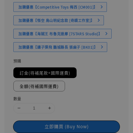
加購優惠【Competitive Toys 梅西 [CM001]】
加購優惠【悟空 鳥山明紀念款 [奇蹟工作室]】
加購優惠【海賊王 布魯克達摩 [7STARS Studio]】
加購優惠【讓子彈飛 鵝城縣長 張麻子 [BK01]】
預購
訂金(待補尾款+國際運費)
全額(待補國際運費)
數量
立即購買 (Buy Now)