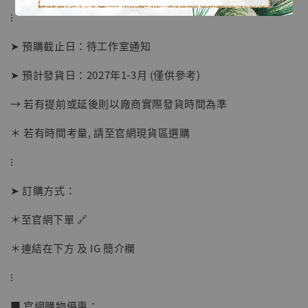
⁝
➤ 預購截止日：待工作室通知
➤ 預計發貨日：2027年1-3月 (僅供參考)
→ 若有提前或延後則以廠商實際發貨時間為準
＊ 若有時間考量, 請至官網現貨區選購
【店內現貨】海賊王 系列蒐藏雕像 布魯克達
⁝
摩 [7STARS Studio]
-
+
➤ 訂購方式：
NT$ 1,500
NT$ 1,870
＊至官網下單 🔗
＊連結在下方 及 IG 簡介欄
加入購物車
⁝
■ 官網購物優惠：