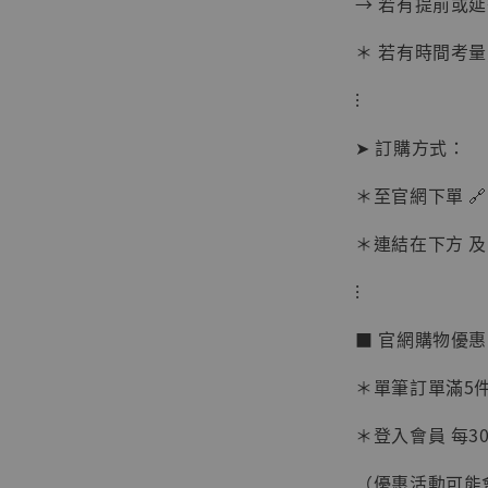
→ 若有提前或
＊ 若有時間考量
⁝
➤ 訂購方式：
＊至官網下單 🔗
＊連結在下方 及 
⁝
【現貨
■ 官網購物優
BJST
可動蒐
＊單筆訂單滿5件 
彈飛 
子 [BK
＊登入會員 每30
NT$ 4,980
（優惠活動可能