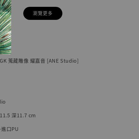
瀏覽更多
現貨】七龍珠
】
藏雕像 悟空
紀念款 [奇蹟
]
 蒐藏雕像 耀嘉音 [ANE Studio]
-
+
入購物車
io
1.5 深11.7 cm
加購優惠【海賊王 布魯克達摩 [7STARS Studio]】
進口PU