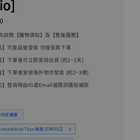
io]
0
前請先詳閱【購物須知】及【售後服務】
品】可能延後發貨 可接受再下單
貨】下單後可立即安排出貨 (約1~3天)
貨】下單後安排海外物流發貨 (約2~3週)
知】發貨時由IG或Email或簡訊通知補款
98折優惠
petitive Toys 梅西 [CM001]】