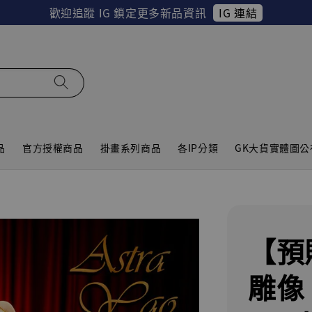
IG 連結
歡迎追蹤 IG 鎖定更多新品資訊
品
官方授權商品
掛畫系列商品
各IP分類
GK大貨實體圖公
【預
雕像 