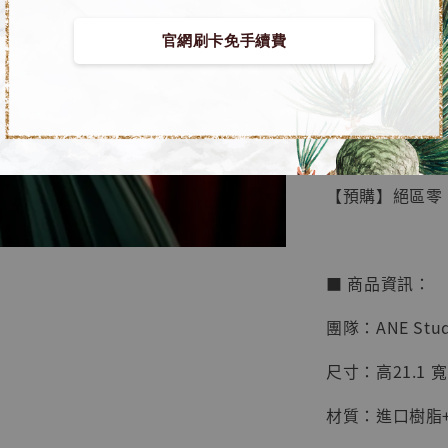
官網刷卡免手續費
【店內
🏝【無人島玩具
系列蒐
鳥山明
工作室
【預購】絕區零 GK
NT$ 4,280
NT$ 5,580
■ 商品資訊：
加
團隊：ANE Stud
尺寸：高21.1 寬1
材質：進口樹脂+