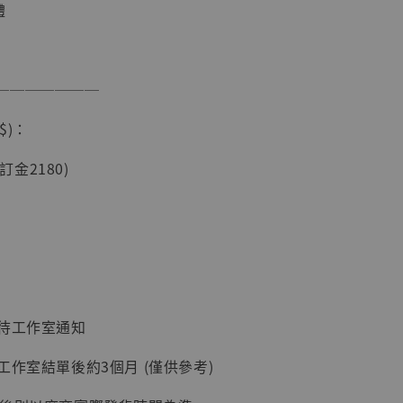
體
───────
$)：
(訂金2180)
現貨】海賊王
藏雕像 布魯
[7STARS
]
-
+
：待工作室通知
入購物車
工作室結單後約3個月 (僅供參考)