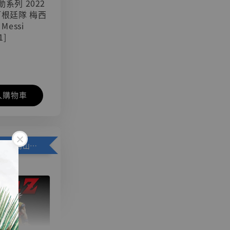
可動系列 2022
阿根廷隊 梅西
 Messi
1]
入購物車
加購優惠【悟空 鳥山明紀念款 [奇蹟工作室]】