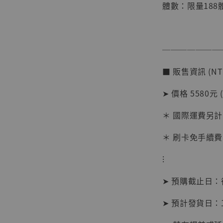
體數：限量188
───────
■ 販售資訊 (NT
➤ 價格 5580元 
【店內
系列蒐
＊ 國際運費另計
克達摩 
Studio
＊ 刷卡免手續費
NT$ 1,500
⁝
NT$ 1,870
➤ 預購截止日
加
➤ 預計發貨日：