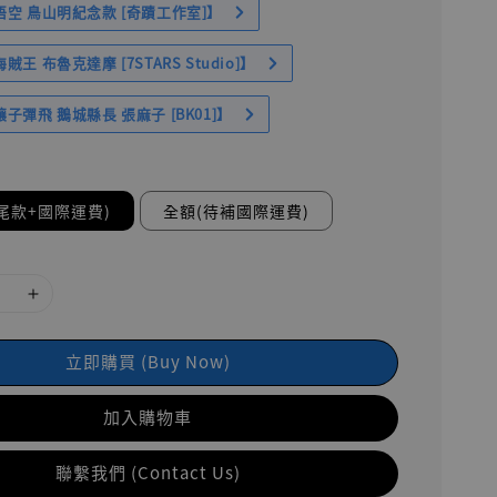
空 鳥山明紀念款 [奇蹟工作室]】
王 布魯克達摩 [7STARS Studio]】
子彈飛 鵝城縣長 張麻子 [BK01]】
尾款+國際運費)
全額(待補國際運費)
立即購買 (Buy Now)
加入購物車
聯繫我們 (Contact Us)