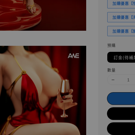
加購優惠【悟
加購優惠【海賊
加購優惠【讓
預購
訂金(待補
數量