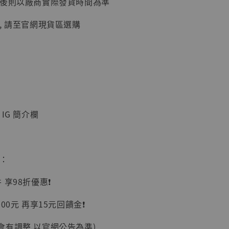
延後則以廠商實際發貨時間為準
加購優惠【讓子彈飛 鵝城縣長 張麻子 [BK01]】
, 請至官網現貨區選購
IG 簡介欄
】
惠：
UDIO 1/6系列
藏人偶 讓子
享98折優惠❗️
鵝城縣長 張麻
01]
00元 再享15元回饋金❗️
-
+
會有調整 以官網公告為準)