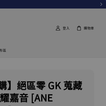
登入
購物車
布區
購】絕區零 GK 蒐藏
耀嘉音 [ANE