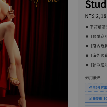
Stud
Regular
NT$ 2,18
price
⏹︎ 下訂
⏹︎【預購商
⏹︎【店內現
⏹︎【海外現
⏹︎【補款通
適用優惠
任選5件可享
加購優惠【Com