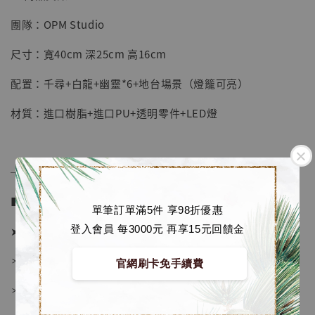
團隊：OPM Studio
【店內現貨】七龍珠 系列蒐藏雕像 悟空 鳥山
明紀念款 [奇蹟工作室]
尺寸：寬40cm 深25cm 高16cm
-
+
NT$ 4,280
配置：千尋+白龍+幽靈*6+地台場景（燈籠可亮）
NT$ 5,580
材質：進口樹脂+進口PU+透明零件+LED燈
加入購物車
──────────────
加購優惠【海賊王 布魯克達摩 [7STARS Studio]】
■ 販售資訊 (NT$)：
單筆訂單滿5件 享98折優惠
登入會員 每3000元 再享15元回饋金
➤ 價格 9680元 (訂金5280)
＊ 國際運費另計
官網刷卡免手續費
＊ 刷卡免手續費