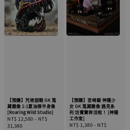
【預購】宮崎駿 神隱少
【預購】咒術迴戰 GK 蒐
女 GK 蒐藏雕像 遇見系
藏雕像 1:1夏油傑半身像
列 坊寶寶幹活啦！ [神隱
[Roaring Wild Studio]
工作室]
Regular
NT$ 12,580
-
NT$
Regular
NT$ 1,380
-
NT$
price
31,380