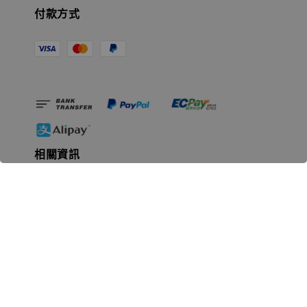
付款方式
相關資訊
無人島玩具公司資訊
里程碑
聯絡我們
認識GK
GK 預購流程說明
常見問題Q&A
EZWay易利委APP教學
For overseas clients