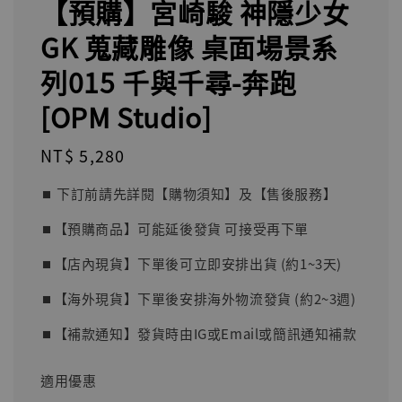
【預購】宮崎駿 神隱少女
GK 蒐藏雕像 桌面場景系
列015 千與千尋-奔跑
[OPM Studio]
Regular
NT$ 5,280
price
⏹︎ 下訂前請先詳閱【購物須知】及【售後服務】
⏹︎【預購商品】可能延後發貨 可接受再下單
⏹︎【店內現貨】下單後可立即安排出貨 (約1~3天)
⏹︎【海外現貨】下單後安排海外物流發貨 (約2~3週)
⏹︎【補款通知】發貨時由IG或Email或簡訊通知補款
適用優惠