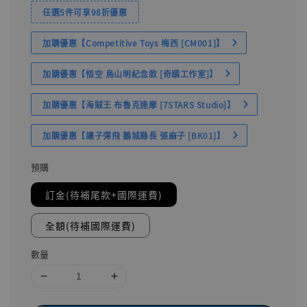
任選5件可享98折優惠
加購優惠【Competitive Toys 梅西 [CM001]】
加購優惠【悟空 鳥山明紀念款 [奇蹟工作室]】
加購優惠【海賊王 布魯克達摩 [7STARS Studio]】
加購優惠【讓子彈飛 鵝城縣長 張麻子 [BK01]】
預購
訂金(待補尾款+國際運費)
全額(待補國際運費)
數量