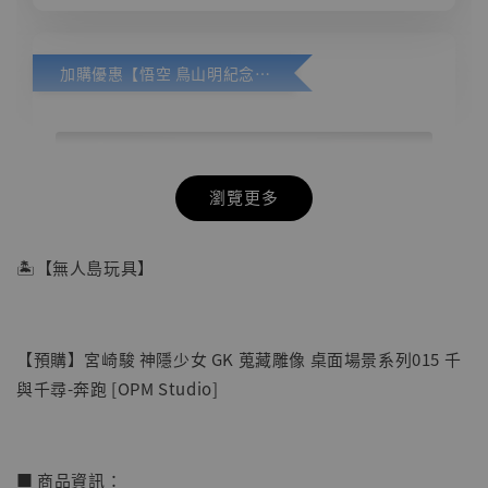
加購優惠【悟空 鳥山明紀念款 [奇蹟工作室]】
瀏覽更多
🏝【無人島玩具】
【預購】宮崎駿 神隱少女 GK 蒐藏雕像 桌面場景系列015 千
與千尋-奔跑 [OPM Studio]
■ 商品資訊：