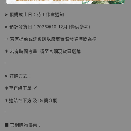
⁝
➤ 預購截止日：待工作室通知
➤ 預計發貨日：2026年10-12月 (僅供參考)
→ 若有提前或延後則以廠商實際發貨時間為準
＊ 若有時間考量, 請至官網現貨區選購
⁝
➤ 訂購方式：
【店內現貨】海賊王 系列蒐藏雕像 布魯克達
摩 [7STARS Studio]
＊至官網下單 🔗
-
+
NT$ 1,500
NT$ 1,870
＊連結在下方 及 IG 簡介欄
⁝
加入購物車
■ 官網購物優惠：