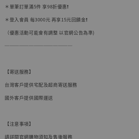
＊單筆訂單滿5件 享98折優惠❗️
加購優惠【讓子彈飛 鵝城縣長 張麻子 [BK01]】
＊登入會員 每3000元 再享15元回饋金❗️
（優惠活動可能會有調整 以官網公告為準)
──────────────
【寄送服務】
台灣客戶提供宅配及超商寄送服務
國外客戶提供國際運送
【注意事項】
請詳閱官網購物須知及售後服務