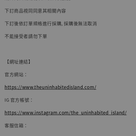
【現貨】BJSTUDIO 1/6系列可動蒐藏人偶 讓
下訂商品視同同意其相關內容
子彈飛 鵝城縣長 張麻子 [BK01]
下訂後依訂單規格進行採購, 採購後無法取消
-
+
NT$ 4,980
NT$ 5,300
不能接受者請勿下單
加入購物車
【網址連結】
官方網站：
https://www.theuninhabitedisland.com/
IG 官方帳號：
https://www.instagram.com/the_uninhabited_island/
客服信箱：