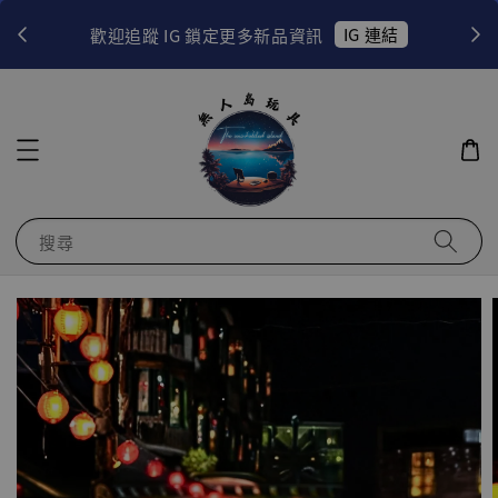
！
IG 連結
歡迎追蹤 IG 鎖定更多新品資訊
搜尋