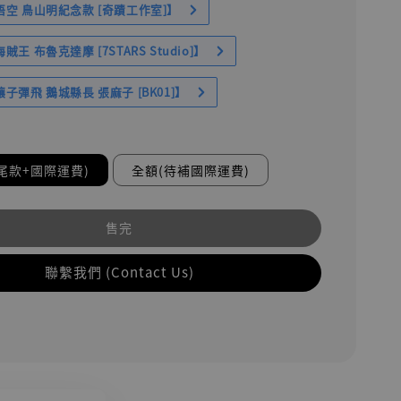
空 鳥山明紀念款 [奇蹟工作室]】
王 布魯克達摩 [7STARS Studio]】
子彈飛 鵝城縣長 張麻子 [BK01]】
尾款+國際運費)
全額(待補國際運費)
售完
聯繫我們 (Contact Us)