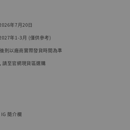
026年7月20日
027年1-3月 (僅供參考)
延後則以廠商實際發貨時間為準
】
UDIO 1/6系列
, 請至官網現貨區選購
藏人偶 讓子
鵝城縣長 張麻
01]
-
+
IG 簡介欄
入購物車