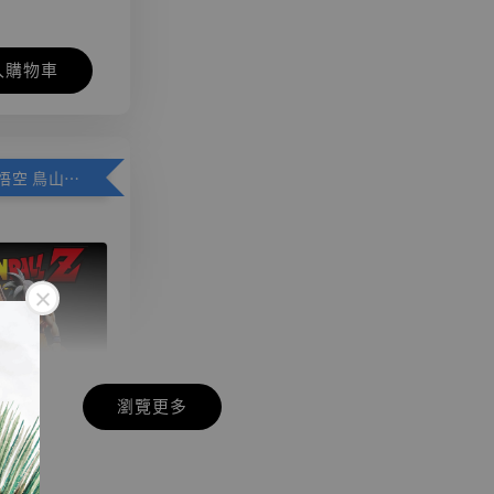
入購物車
加購優惠【悟空 鳥山明紀念款 [奇蹟工作室]】
瀏覽更多
現貨】七龍珠
】
藏雕像 悟空