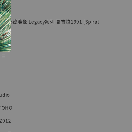
紀念款 [奇蹟
]
 蒐藏雕像 Legacy系列 哥吉拉1991 [Spiral
-
+
入購物車
 ≡
加購優惠【海賊王 布魯克達摩 [7STARS Studio]】
udio
TOHO
Z012