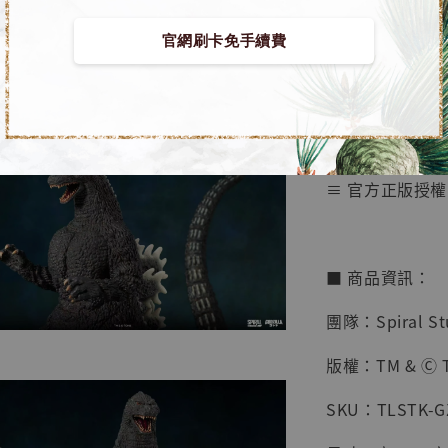
鳥山明
工作室
官網刷卡免手續費
【預購】哥吉拉 GK
NT$ 4,280
Studio]
NT$ 5,580
加
≡ 官方正版授權
■ 商品資訊：
團隊：Spiral St
版權：TM & Ⓒ 
SKU：TLSTK-G