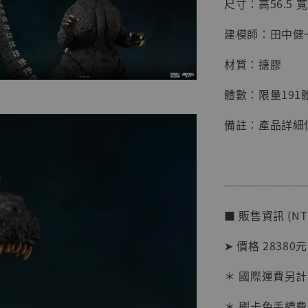
尺寸：高56.5 寬3
建模師：田中健
【店內
材質：搪膠
系列蒐
克達摩 
體數：限量191
Studio
備註：產品詳細
NT$ 1,500
NT$ 1,870
───────
加
■ 販售資訊 (NT
➤ 價格 28380元
＊ 國際運費另計
＊ 刷卡免手續費