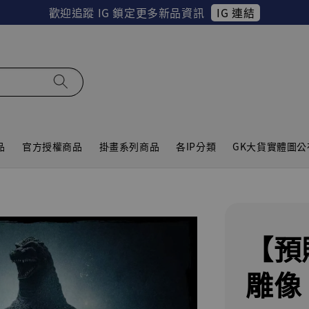
IG 連結
歡迎追蹤 IG 鎖定更多新品資訊
品
官方授權商品
掛畫系列商品
各IP分類
GK大貨實體圖公
【預
雕像 