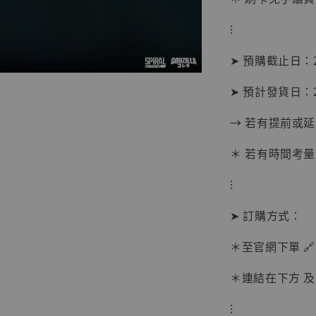
⁝
➤ 預購截止日：2
➤ 預計發貨日：2
→ 若有提前或
【現貨
BJST
＊ 若有時間考量
可動蒐
彈飛 
⁝
子 [BK
➤ 訂購方式：
NT$ 4,980
NT$ 5,300
＊至官網下單 🔗
＊連結在下方 及 
加
⁝