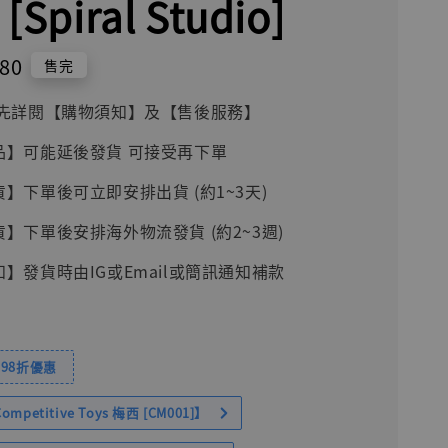
 [Spiral Studio]
380
售完
前請先詳閱【購物須知】及【售後服務】
品】可能延後發貨 可接受再下單
貨】下單後可立即安排出貨 (約1~3天)
貨】下單後安排海外物流發貨 (約2~3週)
知】發貨時由IG或Email或簡訊通知補款
98折優惠
petitive Toys 梅西 [CM001]】