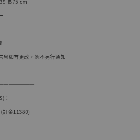
9 長75 cm
一
現貨】海賊王
藏雕像 布魯
[7STARS
體
]
-
+
信息如有更改，恕不另行通知
───────
入購物車
$)：
 (訂金11380)
加購優惠【讓子彈飛 鵝城縣長 張麻子 [BK01]】