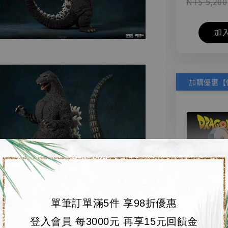
NT$ 5,200
加
單筆訂單滿5件 享98折優惠
【店內
🏝【無人島玩具
登入會員 每3000元 再享15元回饋金
系列蒐