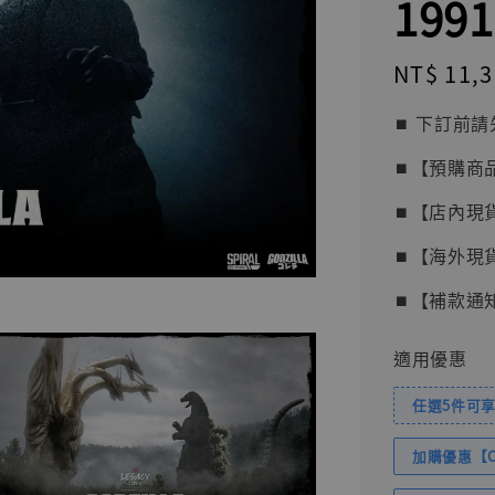
1991
Regular
NT$ 11,
price
⏹︎ 下訂
⏹︎【預購商
⏹︎【店內現
⏹︎【海外現
⏹︎【補款通
適用優惠
任選5件可享
加購優惠【Com