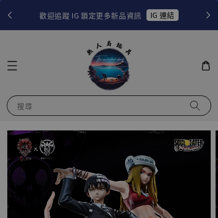
！
IG 連結
歡迎追蹤 IG 鎖定更多新品資訊
搜尋