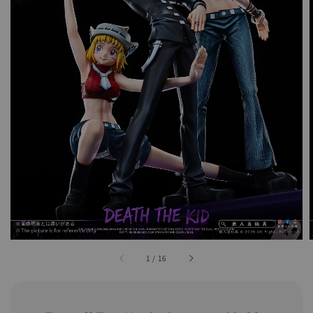
1
/
16