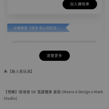
加入購物車
加購優惠【悟空 鳥山明紀念款 [奇蹟工作室]】
瀏覽更多
🏝【無人島玩具】
【預購】噬魂者 GK 蒐藏雕像 基德 [Weara A Design x Mask
Studio]