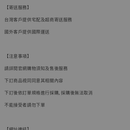
【寄送服務】
台灣客戶提供宅配及超商寄送服務
【現貨】BJSTUDIO 1/6系列可動蒐藏人偶 讓
子彈飛 鵝城縣長 張麻子 [BK01]
國外客戶提供國際運送
-
+
NT$ 4,980
NT$ 5,300
【注意事項】
加入購物車
請詳閱官網購物須知及售後服務
下訂商品視同同意其相關內容
下訂後依訂單規格進行採購, 採購後無法取消
不能接受者請勿下單
【網址連結】