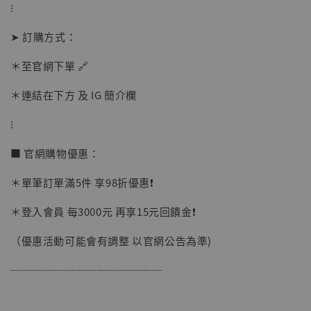
加入購物車
⁝
➤ 訂購方式：
＊至官網下單 🔗
加購優惠【讓子彈飛 鵝城縣長 張麻子 [BK01]】
＊連結在下方 及 IG 簡介欄
⁝
■ 官網購物優惠：
＊單筆訂單滿5件 享98折優惠❗️
＊登入會員 每3000元 再享15元回饋金❗️
（優惠活動可能會有調整 以官網公告為準)
──────────────