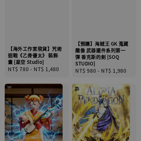
【預購】海賊王 GK 蒐藏
【海外工作室現貨】咒術
雕像 武器擺件系列第一
迴戰《乙骨優太》 裝飾
彈 香克斯的劍 [SOQ
畫 [星空 Studio]
STUDIO]
Regular
NT$ 780
-
NT$ 1,480
Regular
NT$ 980
-
NT$ 1,980
price
price