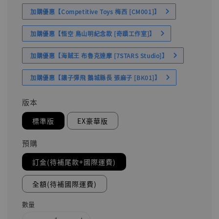
加購優惠【Competitive Toys 梅西 [CM001]】
加購優惠【悟空 鳥山明紀念款 [奇蹟工作室]】
加購優惠【海賊王 布魯克達摩 [7STARS Studio]】
加購優惠【讓子彈飛 鵝城縣長 張麻子 [BK01]】
版本
標準版
EX豪華版
預購
訂金(待補尾款+國際運費)
全額(待補國際運費)
數量