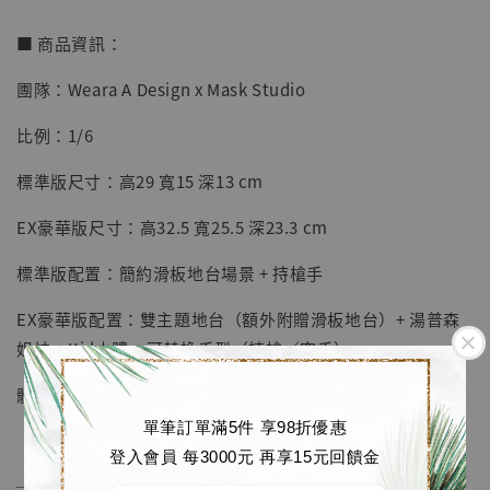
■ 商品資訊：
團隊：Weara A Design x Mask Studio
【店內現貨】七龍珠 系列蒐藏雕像 悟空 鳥山
明紀念款 [奇蹟工作室]
比例：1/6
-
+
NT$ 4,280
標準版尺寸：高29 寬15 深13 cm
NT$ 5,580
EX豪華版尺寸：高32.5 寬25.5 深23.3 cm
加入購物車
標準版配置：簡約滑板地台場景 + 持槍手
EX豪華版配置：雙主題地台（額外附贈滑板地台）+ 湯普森
姐妹 + Kid本體 + 可替換手型（持槍／空手）
加購優惠【海賊王 布魯克達摩 [7STARS Studio]】
體數：限量300體
單筆訂單滿5件 享98折優惠
登入會員 每3000元 再享15元回饋金
──────────────