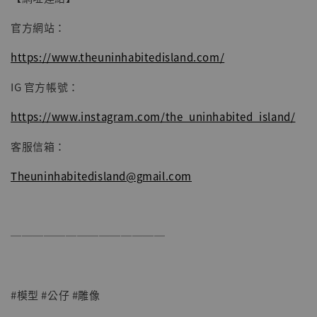
官方網站：
https://www.theuninhabitedisland.com/
IG 官方帳號：
https://www.instagram.com/the_uninhabited_island/
客服信箱：
Theuninhabitedisland@gmail.com
──────────────
#模型 #公仔 #雕像