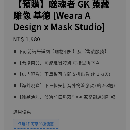
【預購】噬魂者 GK 蒐藏
雕像 基德 [Weara A
Design x Mask Studio]
Regular
NT$ 1,980
price
⏹︎ 下訂前請先詳閱【購物須知】及【售後服務】
⏹︎【預購商品】可能延後發貨 可接受再下單
⏹︎【店內現貨】下單後可立即安排出貨 (約1~3天)
⏹︎【海外現貨】下單後安排海外物流發貨 (約2~3週)
⏹︎【補款通知】發貨時由IG或Email或簡訊通知補款
適用優惠
任選5件可享98折優惠