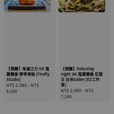
【預購】鬼滅之刃 GK 蒐
【預購】Fate/stay
藏雕像 彈琴善逸 [Firefly
night GK 蒐藏雕像 亞瑟
Studio]
王 白呆Saber [EZ工作
Regular
NT$ 2,580
-
NT$
室]
Regular
NT$ 2,980
-
NT$
price
4,580
price
7,180