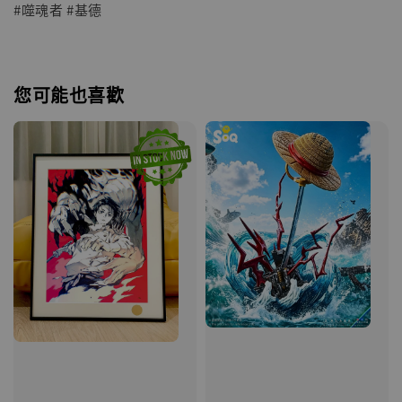
#噬魂者 #基德
您可能也喜歡