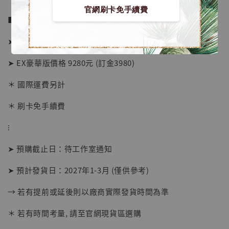
官網刷卡免手續費
■ 販售資訊 (NT$)：
➤ 標準版價格 3980元 (訂金1980)
➤ EX豪華版價格 9280元 (訂金3980)
＊ 國際運費另計
＊ 刷卡免手續費
⁝
➤ 預購截止日：待工作室通知
【店內現貨】海賊王 系列蒐藏雕像 布魯克達
摩 [7STARS Studio]
➤ 預計發貨日：2027年1-3月 (僅供參考)
-
+
NT$ 1,500
→ 若有提前或延後則以廠商實際發貨時間為準
NT$ 1,870
＊ 若有時間考量, 請至官網現貨區選購