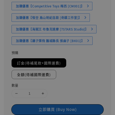
加購優惠【Competitive Toys 梅西 [CM001]】
加購優惠【悟空 鳥山明紀念款 [奇蹟工作室]】
加購優惠【海賊王 布魯克達摩 [7STARS Studio]】
加購優惠【讓子彈飛 鵝城縣長 張麻子 [BK01]】
預購
訂金(待補尾款+國際運費)
全額(待補國際運費)
數量
立即購買 (Buy Now)