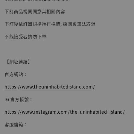
子彈飛 鵝城縣長 張麻子 [BK01]
下訂商品視同同意其相關內容
-
+
NT$ 4,980
NT$ 5,300
下訂後依訂單規格進行採購, 採購後無法取消
不能接受者請勿下單
加入購物車
【網址連結】
官方網站：
https://www.theuninhabitedisland.com/
IG 官方帳號：
https://www.instagram.com/the_uninhabited_island/
客服信箱：