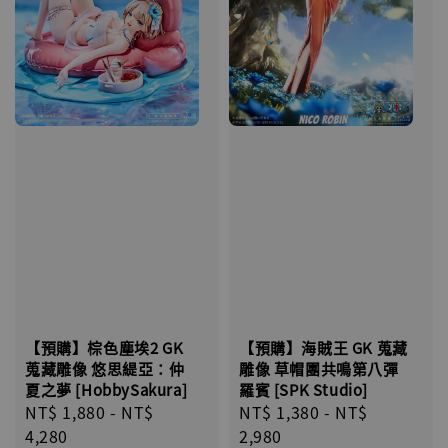
【預購】海賊王 GK 蒐藏
【預購】棕色塵埃2 GK
雕像 草帽團共鳴第八彈
蒐藏雕像 悠思緹亞：仲
羅賓 [SPK Studio]
夏之夢 [HobbySakura]
Regular
NT$ 1,380
-
NT$
Regular
NT$ 1,880
-
NT$
price
2,980
price
4,280