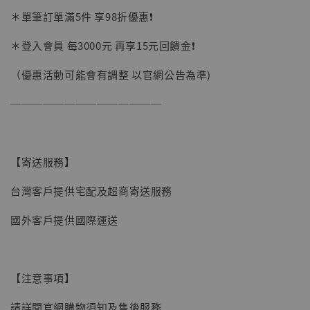
加購優惠【讓子彈飛 鵝城縣長 張麻子 [BK01]】
＊單筆訂單滿5件 享98折優惠❗️
＊登入會員 每3000元 再享15元回饋金❗️
（優惠活動可能會有調整 以官網公告為準)
──────────────
【寄送服務】
台灣客戶提供宅配及超商寄送服務
國外客戶提供國際運送
【注意事項】
【現貨】BJSTUDIO 1/6系列可動蒐藏人偶 讓
請詳閱官網購物須知及售後服務