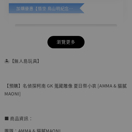
加購優惠【悟空 鳥山明紀念款 [奇蹟工作室]】
瀏覽更多
🏝【無人島玩具】
【預購】名偵探柯南 GK 蒐藏雕像 夏日祭小哀 [AMMA & 貓膩
MAONI]
■ 商品資訊：
團隊：AMMA & 貓膩MAONI