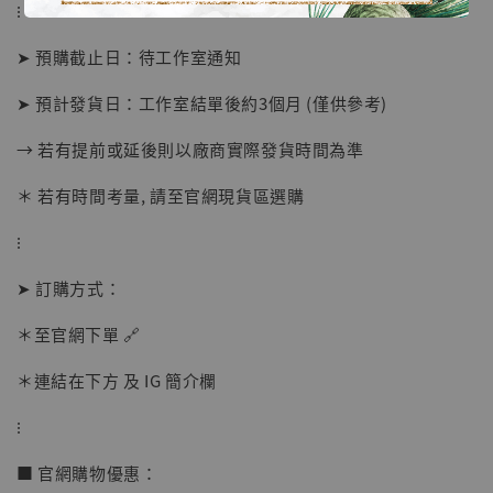
⁝
➤ 預購截止日：待工作室通知
➤ 預計發貨日：工作室結單後約3個月 (僅供參考)
→ 若有提前或延後則以廠商實際發貨時間為準
＊ 若有時間考量, 請至官網現貨區選購
⁝
【店內現貨】海賊王 系列蒐藏雕像 布魯克達
摩 [7STARS Studio]
➤ 訂購方式：
-
+
NT$ 1,500
NT$ 1,870
＊至官網下單 🔗
＊連結在下方 及 IG 簡介欄
加入購物車
⁝
■ 官網購物優惠：