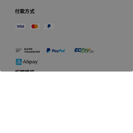
付款方式
相關資訊
無人島玩具公司資訊
里程碑
聯絡我們
認識GK
GK 預購流程說明
常見問題Q&A
EZWay易利委APP教學