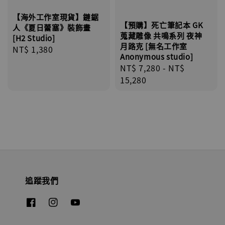
【海外工作室現貨】鏈鋸
【預購】死亡筆記本 GK
人《夏日蕾塞》裝飾畫
蒐藏雕像 共鳴系列 夜神
[H2 Studio]
月路克 [無名工作室
Regular
NT$ 1,380
Anonymous studio]
price
Regular
NT$ 7,280
-
NT$
price
15,280
追蹤我們