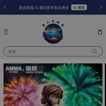
！
IG 連結
歡迎追蹤 IG 鎖定更多新品資訊
搜尋