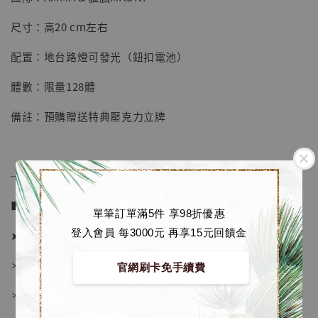
【店內現貨】七龍珠 系列蒐藏雕像 悟空 鳥山
明紀念款 [奇蹟工作室]
尺寸：高20 cm左右
-
+
NT$ 4,280
配置：地台路燈可發光（鈕扣電池）
NT$ 5,580
體數：限量128體
加入購物車
備註：預購贈送特典壓克力立牌
加購優惠【海賊王 布魯克達摩 [7STARS Studio]】
──────────────
■ 販售資訊 (NT$)：
單筆訂單滿5件 享98折優惠
登入會員 每3000元 再享15元回饋金
➤ 價格 2880元 (訂金1380)
＊ 國際運費另計
官網刷卡免手續費
＊ 刷卡免手續費