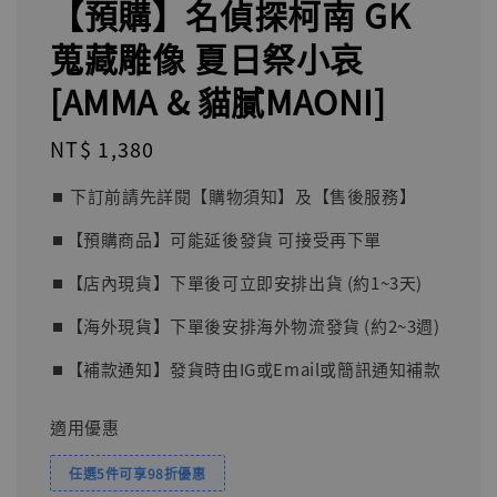
【預購】名偵探柯南 GK
蒐藏雕像 夏日祭小哀
[AMMA & 貓膩MAONI]
Regular
NT$ 1,380
price
⏹︎ 下訂前請先詳閱【購物須知】及【售後服務】
⏹︎【預購商品】可能延後發貨 可接受再下單
⏹︎【店內現貨】下單後可立即安排出貨 (約1~3天)
⏹︎【海外現貨】下單後安排海外物流發貨 (約2~3週)
⏹︎【補款通知】發貨時由IG或Email或簡訊通知補款
適用優惠
任選5件可享98折優惠