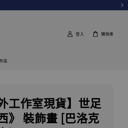
登入
購物車
布區
外工作室現貨】世足
西》 裝飾畫 [巴洛克