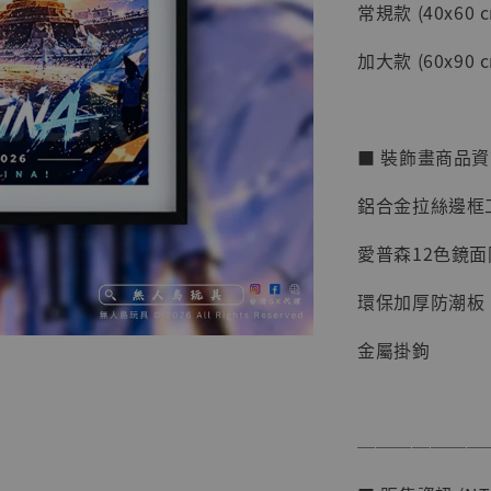
常規款 (40x60 c
加大款 (60x90 c
■ 裝飾畫商品
鋁合金拉絲邊框
愛普森12色鏡
環保加厚防潮板
【店內
系列蒐
金屬掛鉤
克達摩 
Studio
NT$ 1,500
───────
NT$ 1,870