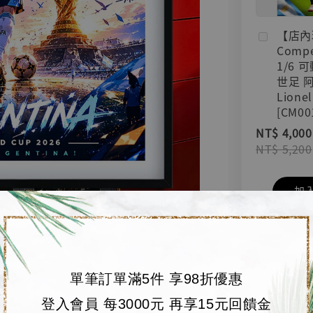
【店內
Compe
1/6 
世足 
Lionel
[CM00
NT$ 4,000
NT$ 5,200
加
單筆訂單滿5件 享98折優惠
登入會員 每3000元 再享15元回饋金