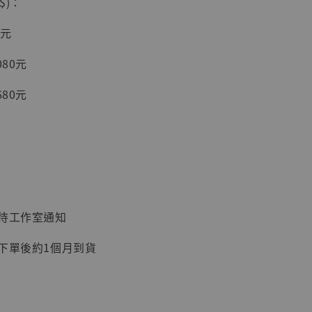
$)：
入購物車
0元
080元
加購優惠【讓子彈飛 鵝城縣長 張麻子 [BK01]】
680元
：待工作室通知
：下單後約1個月到貨
】
UDIO 1/6系列
藏人偶 讓子