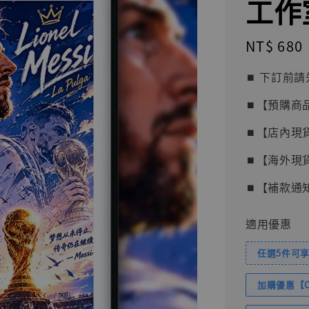
工作
Regular
NT$ 680
price
⏹︎ 下訂
⏹︎【預購商
⏹︎【店內現
⏹︎【海外現
⏹︎【補款通
適用優惠
任選5件可享
加購優惠【Com