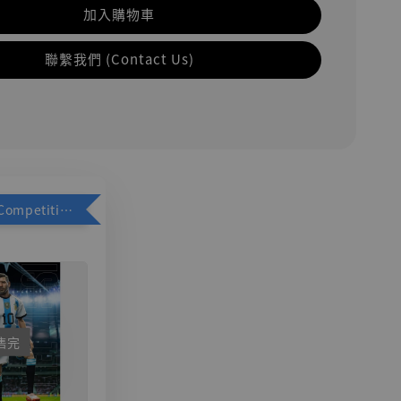
加入購物車
聯繫我們 (Contact Us)
加購優惠【Competitive Toys 梅西 [CM001]】
售完