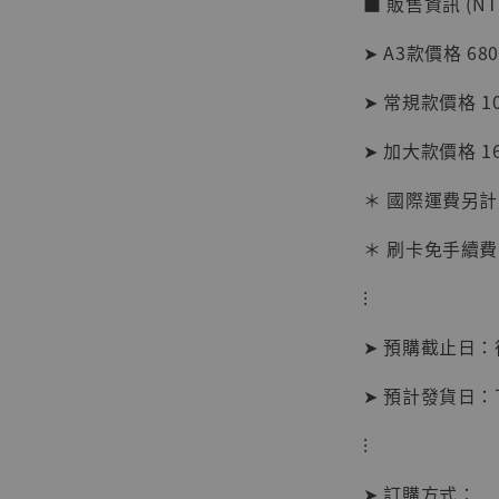
■ 販售資訊 (NT
加
➤ A3款價格 68
➤ 常規款價格 1
➤ 加大款價格 1
＊ 國際運費另計
＊ 刷卡免手續費
⁝
➤ 預購截止日
➤ 預計發貨日
【現貨
⁝
BJST
可動蒐
➤ 訂購方式：