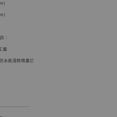
m)
加購優惠【海賊王 布魯克達摩 [7STARS Studio]】
m)
資訊：
工藝
面防水高清微噴畫芯
現貨】海賊王
藏雕像 布魯
[7STARS
]
-
+
───────