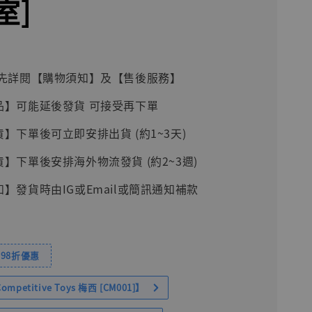
室]
前請先詳閱【購物須知】及【售後服務】
品】可能延後發貨 可接受再下單
貨】下單後可立即安排出貨 (約1~3天)
貨】下單後安排海外物流發貨 (約2~3週)
知】發貨時由IG或Email或簡訊通知補款
98折優惠
petitive Toys 梅西 [CM001]】