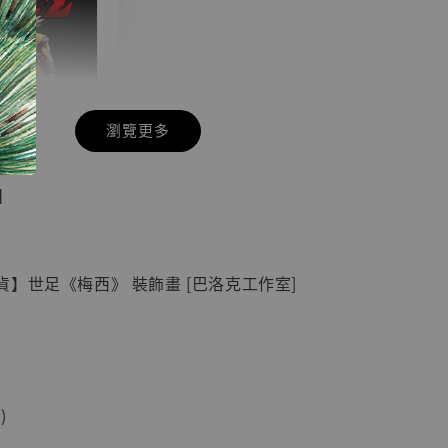
瀏覽更多
現貨】七龍珠
】
藏雕像 悟空
紀念款 [奇蹟
]
】世足《梅西》 裝飾畫 [巴洛克工作室]
-
+
入購物車
)