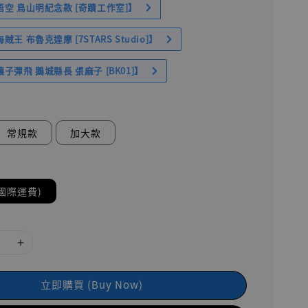
空 鳥山明紀念款 [奇蹟工作室]】
王 布魯克達摩 [7STARS Studio]】
子彈飛 鵝城縣長 張麻子 [BK01]】
常規款
加大款
國際運費)
立即購買 (Buy Now)