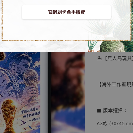
官網刷卡免手續費
【店內
🏝【無人島玩具
系列蒐
鳥山明
工作室
【海外工作室現貨
NT$ 4,280
NT$ 5,580
■ 版本選擇：
加
A3款 (30x45 cm