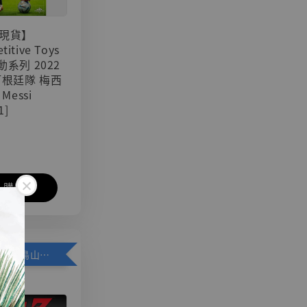
現貨】
titive Toys
可動系列 2022
阿根廷隊 梅西
 Messi
1]
入購物車
加購優惠【悟空 鳥山明紀念款 [奇蹟工作室]】