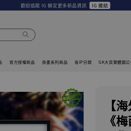
IG 連結
歡迎追蹤 IG 鎖定更多新品資訊
品
官方授權商品
掛畫系列商品
各IP分類
GK大貨實體圖公
【海
《梅