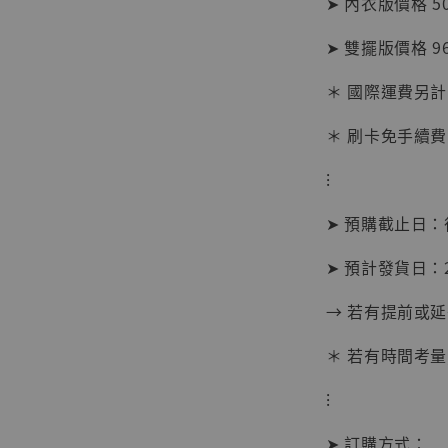
➤ 內衣版價格 50
加
➤ 雙擺版價格 96
＊ 國際運費另計
＊ 刷卡免手續費
⁝
➤ 預購截止日
➤ 預計發貨日：2
→ 若有提前或
＊ 若有時間考量
【現貨
⁝
BJST
可動蒐
➤ 訂購方式：