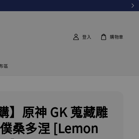
登入
購物車
布區
購】原神 GK 蒐藏雕
僕桑多涅 [Lemon