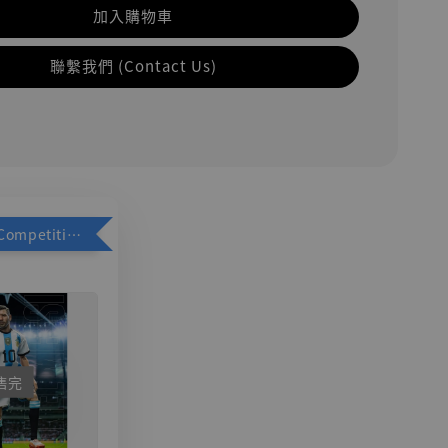
加入購物車
聯繫我們 (Contact Us)
加購優惠【Competitive Toys 梅西 [CM001]】
售完