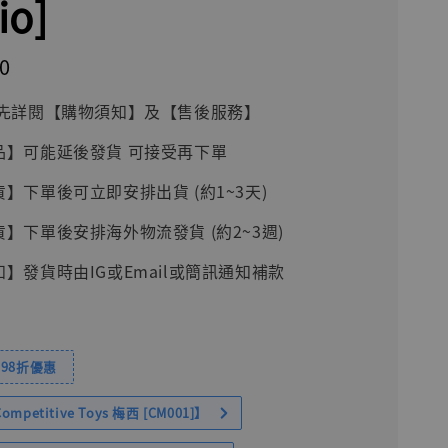
io]
0
前請先詳閱【購物須知】及【售後服務】
品】可能延後發貨 可接受再下單
貨】下單後可立即安排出貨 (約1~3天)
貨】下單後安排海外物流發貨 (約2~3週)
知】發貨時由IG或Email或簡訊通知補款
98折優惠
petitive Toys 梅西 [CM001]】