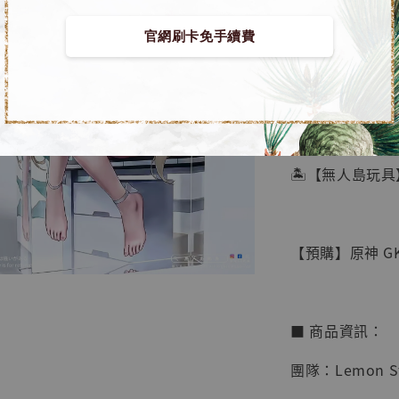
官網刷卡免手續費
【店內
🏝【無人島玩具
系列蒐
鳥山明
工作室
【預購】原神 GK 
NT$ 4,280
NT$ 5,580
■ 商品資訊：
加
團隊：Lemon St