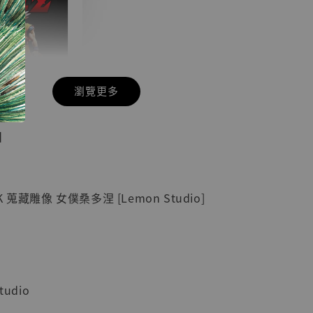
瀏覽更多
現貨】七龍珠
】
藏雕像 悟空
紀念款 [奇蹟
]
蒐藏雕像 女僕桑多涅 [Lemon Studio]
-
+
入購物車
udio