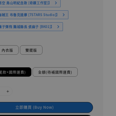
空 鳥山明紀念款 [奇蹟工作室]】
王 布魯克達摩 [7STARS Studio]】
子彈飛 鵝城縣長 張麻子 [BK01]】
內衣版
雙擺版
尾款+國際運費)
全額(待補國際運費)
立即購買 (Buy Now)