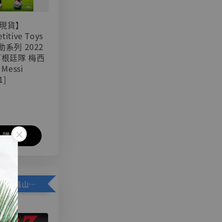
現貨】
titive Toys
可動系列 2022
阿根廷隊 梅西
 Messi
1]
入購物車
加購優惠【悟空 鳥山明紀念款 [奇蹟工作室]】