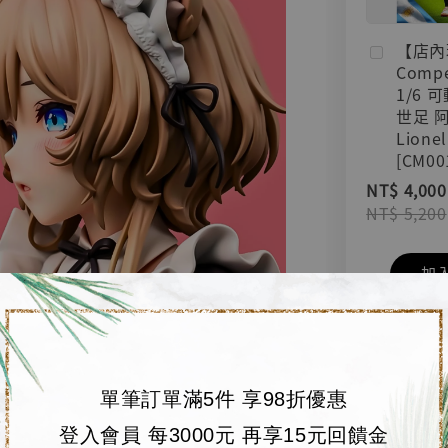
【店內
Compe
1/6 
世足 
Lionel
[CM00
NT$ 4,000
NT$ 5,200
加
單筆訂單滿5件 享98折優惠
登入會員 每3000元 再享15元回饋金