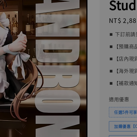
Stud
Regular
NT$ 2,88
price
⏹︎ 下訂
⏹︎【預購商
⏹︎【店內現
⏹︎【海外現
⏹︎【補款通
適用優惠
任選5件可享
加購優惠【Com