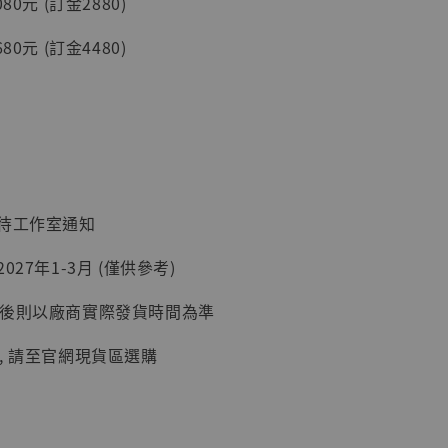
80元 (訂金2880)
入購物車
80元 (訂金4480)
加購優惠【讓子彈飛 鵝城縣長 張麻子 [BK01]】
：待工作室通知
027年1-3月 (僅供參考)
延後則以廠商實際發貨時間為準
, 請至官網現貨區選購
】
UDIO 1/6系列
藏人偶 讓子