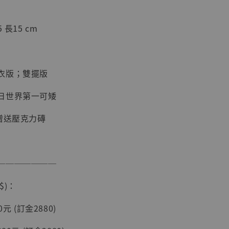
加購優惠【海賊王 布魯克達摩 [7STARS Studio]】
 長15 cm
衣版；雙擺版
日世界第一可矮
贈送壓克力磚
現貨】海賊王
藏雕像 布魯
───────
[7STARS
]
$)：
-
+
元 (訂金2880)