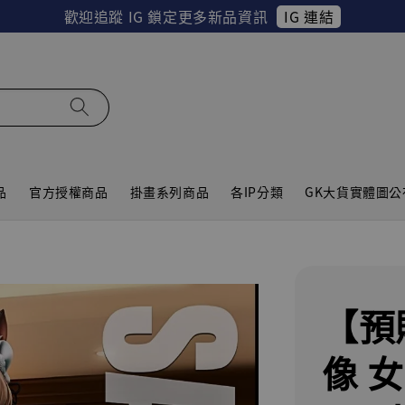
IG 連結
歡迎追蹤 IG 鎖定更多新品資訊
品
官方授權商品
掛畫系列商品
各IP分類
GK大貨實體圖公
【預
像 女