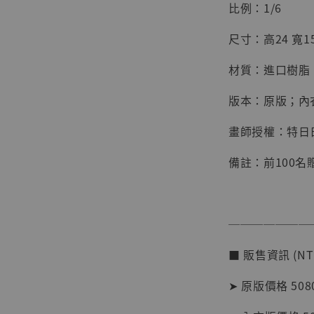
比例：1/6
尺寸：高24 寬15
材質：進口樹脂
版本：原版；內
畫師授權：特日
備註：前100名
【店內
系列蒐
───────
克達摩 
Studio
■ 販售資訊 (NT
NT$ 1,500
➤ 原版價格 5080
NT$ 1,870