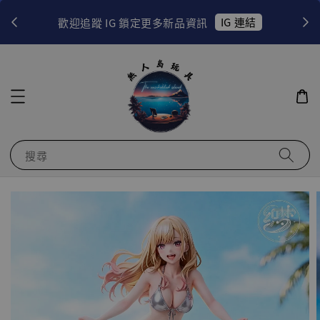
！
IG 連結
歡迎追蹤 IG 鎖定更多新品資訊
搜尋