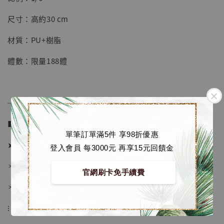
【店內現貨】七龍珠 系列蒐藏雕像 悟空 鳥山
明紀念款 [奇蹟工作室]
尺寸：高約30 cm
-
+
NT$ 4,280
材質：PU+樹脂
NT$ 5,580
體數：限量188體
加入購物車
──────────────
加購優惠【海賊王 布魯克達摩 [7STARS Studio]】
■ 販售資訊 (NT$)：
單筆訂單滿5件 享98折優惠
➤ 價格 5580元 (訂金2980)
登入會員 每3000元 再享15元回饋金
＊ 國際運費另計
官網刷卡免手續費
＊ 刷卡免手續費
⁝