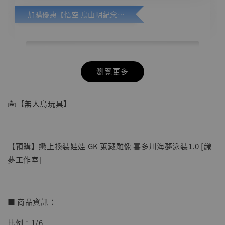
加購優惠【悟空 鳥山明紀念款 [奇蹟工作室]】
瀏覽更多
🏝【無人島玩具】
【預購】戀上換裝娃娃 GK 蒐藏雕像 喜多川海夢泳裝1.0 [織
夢工作室]
■ 商品資訊：
比例：1/6