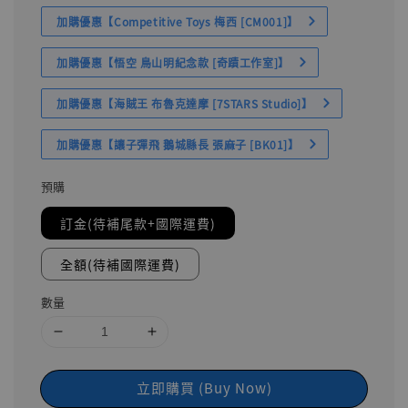
加購優惠【Competitive Toys 梅西 [CM001]】
加購優惠【悟空 鳥山明紀念款 [奇蹟工作室]】
加購優惠【海賊王 布魯克達摩 [7STARS Studio]】
加購優惠【讓子彈飛 鵝城縣長 張麻子 [BK01]】
預購
訂金(待補尾款+國際運費)
全額(待補國際運費)
數量
立即購買 (Buy Now)