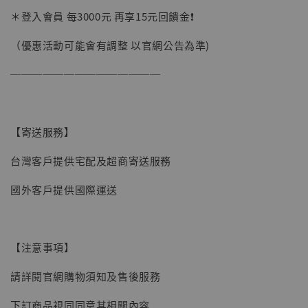
加購優惠【讓子彈飛 鵝城縣長 張麻子 [BK01]】
＊登入會員 每3000元 再享15元回饋金❗️
（優惠活動可能會有調整 以官網公告為準)
──────────────
【寄送服務】
台灣客戶提供宅配及超商寄送服務
國外客戶提供國際運送
【注意事項】
請詳閱官網購物須知及售後服務
【現貨】BJSTUDIO 1/6系列可動蒐藏人偶 讓
下訂商品視同同意其相關內容