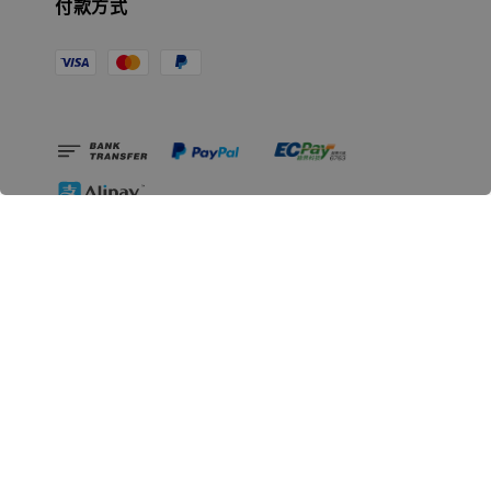
付款方式
相關資訊
無人島玩具公司資訊
里程碑
聯絡我們
認識GK
GK 預購流程說明
常見問題Q&A
EZWay易利委APP教學
For overseas clients