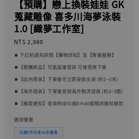
【預購】戀上換裝娃娃 GK
蒐藏雕像 喜多川海夢泳裝
1.0 [織夢工作室]
Regular
NT$ 2,980
price
⏹︎ 下訂前請先詳閱【購物須知】及【售後服務】
⏹︎【預購商品】可能延後發貨 可接受再下單
⏹︎【店內現貨】下單後可立即安排出貨 (約1~3天)
⏹︎【海外現貨】下單後安排海外物流發貨 (約2~3週)
⏹︎【補款通知】發貨時由IG或Email或簡訊通知補款
適用優惠
任選5件可享98折優惠