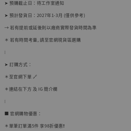
➤ 預購截止日：待工作室通知
➤ 預計發貨日：2027年1-3月 (僅供參考)
→ 若有提前或延後則以廠商實際發貨時間為準
＊ 若有時間考量, 請至官網現貨區選購
⁝
➤ 訂購方式：
【店內現貨】海賊王 系列蒐藏雕像 布魯克達
摩 [7STARS Studio]
＊至官網下單 🔗
-
+
NT$ 1,500
NT$ 1,870
＊連結在下方 及 IG 簡介欄
⁝
加入購物車
■ 官網購物優惠：
＊單筆訂單滿5件 享98折優惠❗️