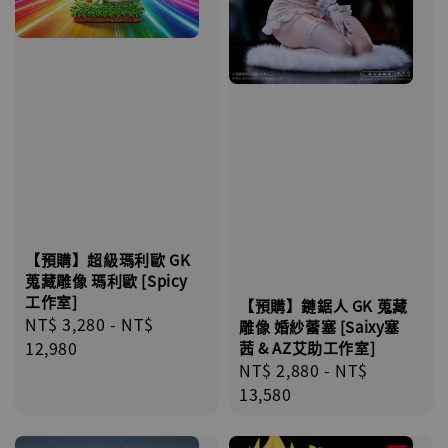
【預購】超級瑪利歐 GK
蒐藏雕像 瑪利歐 [Spicy
工作室]
【預購】鏈鋸人 GK 蒐藏
Regular
NT$ 3,280
-
NT$
雕像 婚紗蕾塞 [Saixy塞
price
12,980
茜 & AZ艾助工作室]
Regular
NT$ 2,880
-
NT$
price
13,580