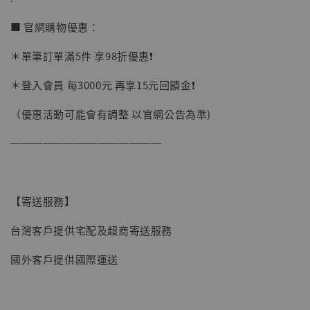
加購優惠【讓子彈飛 鵝城縣長 張麻子 [BK01]】
■ 官網購物優惠：
＊單筆訂單滿5件 享98折優惠❗️
＊登入會員 每3000元 再享15元回饋金❗️
（優惠活動可能會有調整 以官網公告為準)
──────────────
【寄送服務】
台灣客戶提供宅配及超商寄送服務
國外客戶提供國際運送
【現貨】BJSTUDIO 1/6系列可動蒐藏人偶 讓