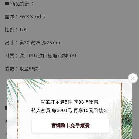
【店內現貨】七龍珠 系列蒐藏雕像 悟空 鳥山
■ 商品資訊：
明紀念款 [奇蹟工作室]
團隊：FWS Studio
-
+
NT$ 4,280
NT$ 5,580
比例：1/6
尺寸：高30 寬25 深25 cm
加入購物車
材質：進口PU+進口樹脂+透明PU
體數：限量88體
加購優惠【海賊王 布魯克達摩 [7STARS Studio]】
──────────────
單筆訂單滿5件 享98折優惠
■ 販售資訊 (NT$)：
登入會員 每3000元 再享15元回饋金
➤ 價格 9280元 (訂金3880)
官網刷卡免手續費
＊ 國際運費另計