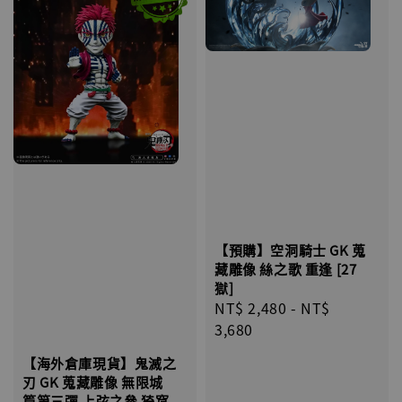
【預購】空洞騎士 GK 蒐
藏雕像 絲之歌 重逢 [27
獄]
Regular
NT$ 2,480
-
NT$
price
3,680
【海外倉庫現貨】鬼滅之
刃 GK 蒐藏雕像 無限城
篇第三彈 上弦之參 猗窩