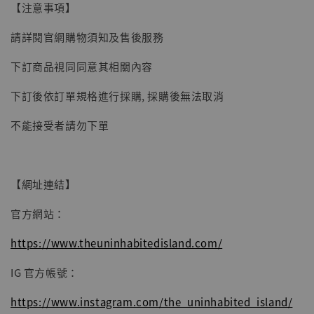
【注意事項】
子彈飛 鵝城縣長 張麻子 [BK01]
-
+
NT$ 4,980
請詳閱官網購物須知及售後服務
NT$ 5,300
下訂商品視同同意其相關內容
加入購物車
下訂後依訂單規格進行採購, 採購後無法取消
不能接受者請勿下單
【網址連結】
官方網站：
https://www.theuninhabitedisland.com/
IG 官方帳號：
https://www.instagram.com/the_uninhabited_island/