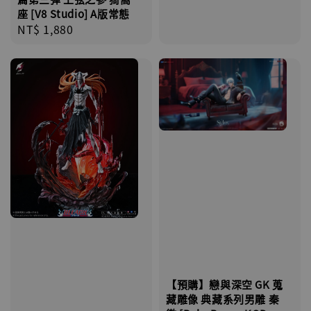
座 [V8 Studio] A版常態
Regular
NT$ 1,880
price
【預購】戀與深空 GK 蒐
藏雕像 典藏系列男雕 秦