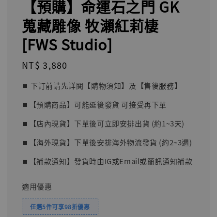
【預購】命運石之門 GK
蒐藏雕像 牧瀨紅莉棲
[FWS Studio]
Regular
NT$ 3,880
price
⏹︎ 下訂前請先詳閱【購物須知】及【售後服務】
⏹︎【預購商品】可能延後發貨 可接受再下單
⏹︎【店內現貨】下單後可立即安排出貨 (約1~3天)
⏹︎【海外現貨】下單後安排海外物流發貨 (約2~3週)
⏹︎【補款通知】發貨時由IG或Email或簡訊通知補款
適用優惠
任選5件可享98折優惠