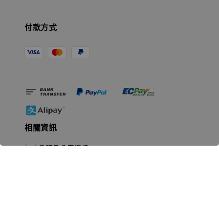
付款方式
相關資訊
無人島玩具公司資訊
里程碑
聯絡我們
認識GK
GK 預購流程說明
常見問題Q&A
EZWay易利委APP教學