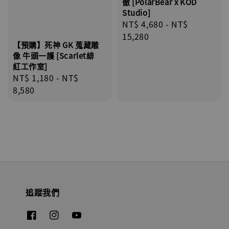
徹 [PolarBear x KOD
Studio]
Regular
NT$ 4,680
-
NT$
price
15,280
【預購】死神 GK 蒐藏雕
像 牛頭一護 [Scarlet緋
紅工作室]
Regular
NT$ 1,180
-
NT$
price
8,580
追蹤我們