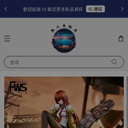
！
IG 連結
歡迎追蹤 IG 鎖定更多新品資訊
搜尋