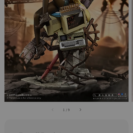
1
/
9