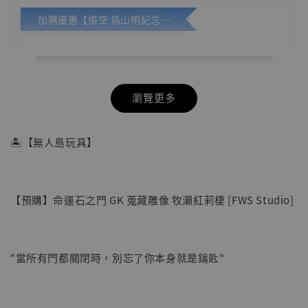
加購優惠【悟空 鳥山明紀念款 [奇蹟工作室]】
瀏覽更多
🏝【無人島玩具】
【預購】命運石之門 GK 蒐藏雕像 牧瀨紅莉棲 [FWS Studio]
"當所有門都關閉時，別忘了你本身就是鑰匙"