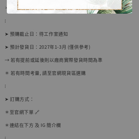
＊ 刷卡免手續費
⁝
➤ 預購截止日：待工作室通知
➤ 預計發貨日：2027年1-3月 (僅供參考)
→ 若有提前或延後則以廠商實際發貨時間為準
【店內現貨】海賊王 系列蒐藏雕像 布魯克達
＊ 若有時間考量, 請至官網現貨區選購
摩 [7STARS Studio]
-
+
⁝
NT$ 1,500
NT$ 1,870
➤ 訂購方式：
＊至官網下單 🔗
加入購物車
＊連結在下方 及 IG 簡介欄
⁝