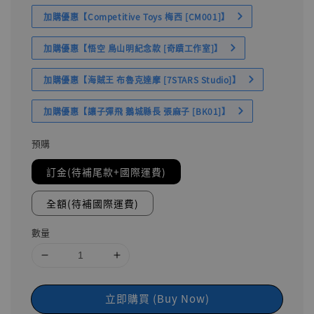
加購優惠【Competitive Toys 梅西 [CM001]】
加購優惠【悟空 鳥山明紀念款 [奇蹟工作室]】
加購優惠【海賊王 布魯克達摩 [7STARS Studio]】
加購優惠【讓子彈飛 鵝城縣長 張麻子 [BK01]】
預購
訂金(待補尾款+國際運費)
全額(待補國際運費)
數量
立即購買 (Buy Now)