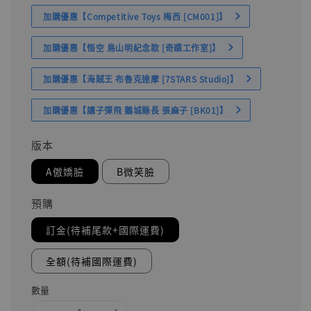
加購優惠【Competitive Toys 梅西 [CM001]】
加購優惠【悟空 鳥山明紀念款 [奇蹟工作室]】
加購優惠【海賊王 布魯克達摩 [7STARS Studio]】
加購優惠【讓子彈飛 鵝城縣長 張麻子 [BK01]】
版本
A傲嬌臉
B微笑臉
預購
訂金(待補尾款+國際運費)
全額(待補國際運費)
數量