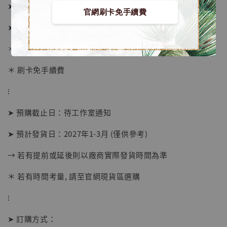
➤ A傲嬌臉價格 8180元 (訂金3480)
官網刷卡免手續費
➤ B微笑臉價格 8180元 (訂金3480)
＊ 國際運費另計
＊ 刷卡免手續費
⁝
➤ 預購截止日：待工作室通知
➤ 預計發貨日：2027年1-3月 (僅供參考)
→ 若有提前或延後則以廠商實際發貨時間為準
【店內現貨】海賊王 系列蒐藏雕像 布魯克達
摩 [7STARS Studio]
＊ 若有時間考量, 請至官網現貨區選購
-
+
NT$ 1,500
NT$ 1,870
⁝
➤ 訂購方式：