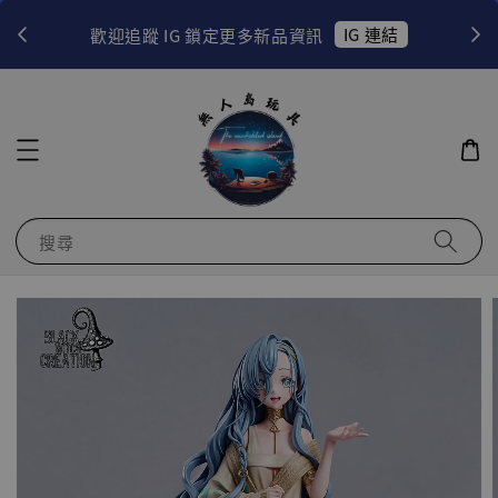
！
IG 連結
歡迎追蹤 IG 鎖定更多新品資訊
搜尋