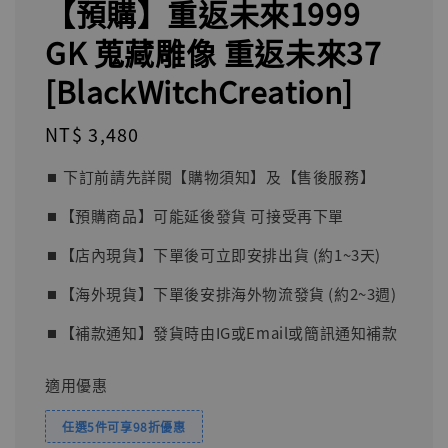
【預購】重返未來1999
GK 蒐藏雕像 重返未來37
[BlackWitchCreation]
Regular
NT$ 3,480
price
⏹︎ 下訂前請先詳閱【購物須知】及【售後服務】
⏹︎【預購商品】可能延後發貨 可接受再下單
⏹︎【店內現貨】下單後可立即安排出貨 (約1~3天)
⏹︎【海外現貨】下單後安排海外物流發貨 (約2~3週)
⏹︎【補款通知】發貨時由IG或Email或簡訊通知補款
適用優惠
任選5件可享98折優惠