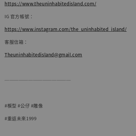
https://www.theuninhabitedisland.com/
IG 官方帳號：
https://www.instagram.com/the_uninhabited_island/
客服信箱：
Theuninhabitedisland@gmail.com
──────────────
#模型 #公仔 #雕像
#重返未來1999