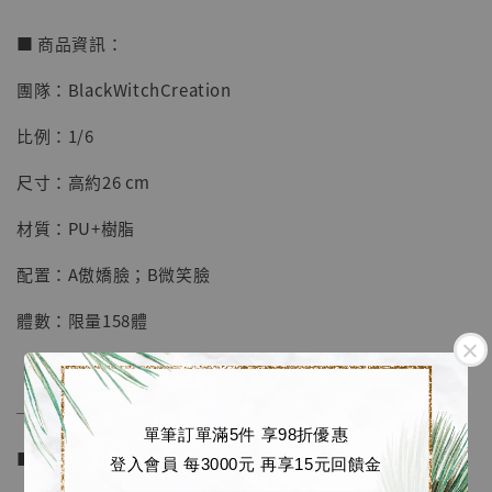
■ 商品資訊：
團隊：BlackWitchCreation
【店內現貨】七龍珠 系列蒐藏雕像 悟空 鳥山
明紀念款 [奇蹟工作室]
比例：1/6
-
+
NT$ 4,280
尺寸：高約26 cm
NT$ 5,580
材質：PU+樹脂
加入購物車
配置：A傲嬌臉；B微笑臉
體數：限量158體
加購優惠【海賊王 布魯克達摩 [7STARS Studio]】
──────────────
單筆訂單滿5件 享98折優惠
■ 販售資訊 (NT$)：
登入會員 每3000元 再享15元回饋金