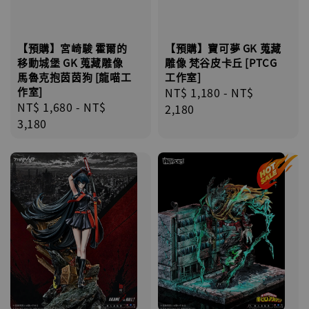
【預購】宮崎駿 霍爾的
【預購】寶可夢 GK 蒐藏
移動城堡 GK 蒐藏雕像
雕像 梵谷皮卡丘 [PTCG
馬魯克抱茵茵狗 [龍喵工
工作室]
作室]
Regular
NT$ 1,180
-
NT$
Regular
NT$ 1,680
-
NT$
price
2,180
price
3,180