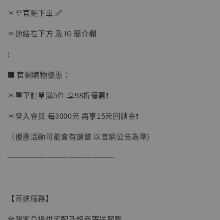
加入購物車
＊至官網下單 🔗
＊連結在下方 及 IG 簡介欄
加購優惠【讓子彈飛 鵝城縣長 張麻子 [BK01]】
⁝
■ 官網購物優惠：
＊單筆訂單滿5件 享98折優惠❗️
＊登入會員 每3000元 再享15元回饋金❗️
（優惠活動可能會有調整 以官網公告為準)
──────────────
【寄送服務】
台灣客戶提供宅配及超商寄送服務