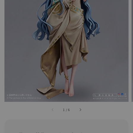
1
/
6