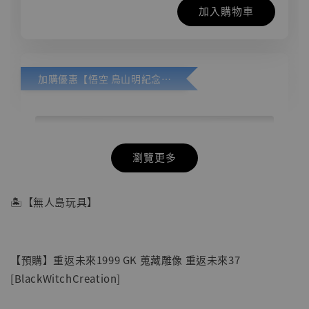
加入購物車
加購優惠【悟空 鳥山明紀念款 [奇蹟工作室]】
瀏覽更多
🏝【無人島玩具】
【預購】重返未來1999 GK 蒐藏雕像 重返未來37
[BlackWitchCreation]