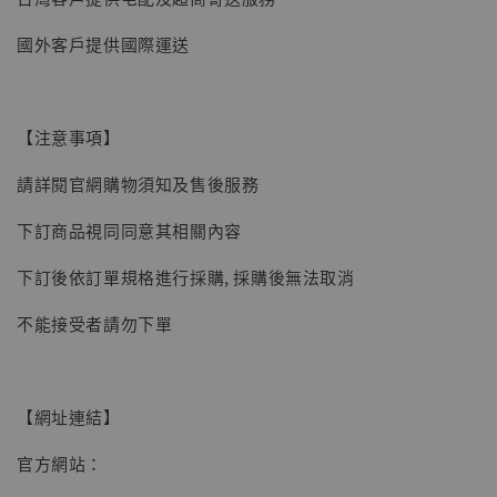
國外客戶提供國際運送
【現貨】BJSTUDIO 1/6系列可動蒐藏人偶 讓
子彈飛 鵝城縣長 張麻子 [BK01]
【注意事項】
-
+
NT$ 4,980
NT$ 5,300
請詳閱官網購物須知及售後服務
下訂商品視同同意其相關內容
加入購物車
下訂後依訂單規格進行採購, 採購後無法取消
不能接受者請勿下單
【網址連結】
官方網站：