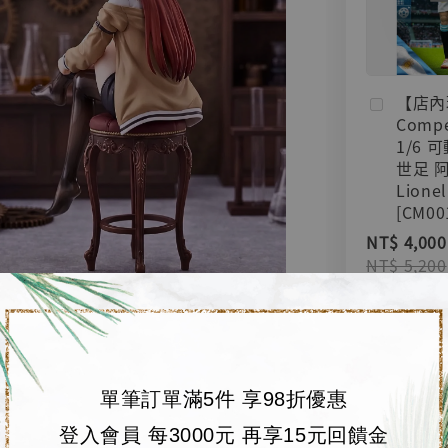
【店內
Compe
1/6 
世足 
Lionel
[CM00
NT$ 4,000
NT$ 5,200
加
單筆訂單滿5件 享98折優惠
登入會員 每3000元 再享15元回饋金