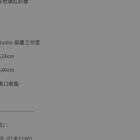
是牧瀨紅莉棲"
加購優惠【海賊王 布魯克達摩 [7STARS Studio]】
tudio 麻薯工作室
24cm
40cm
進口樹脂
現貨】海賊王
───────
藏雕像 布魯
[7STARS
$)：
]
-
+
0元 (訂金2180)