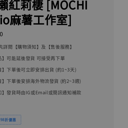
瀨紅莉棲 [MOCHI
dio麻薯工作室]
0
前請先詳閱【購物須知】及【售後服務】
品】可能延後發貨 可接受再下單
貨】下單後可立即安排出貨 (約1~3天)
貨】下單後安排海外物流發貨 (約2~3週)
知】發貨時由IG或Email或簡訊通知補款
98折優惠