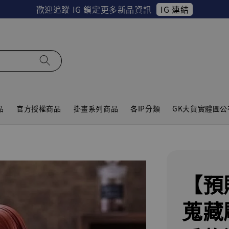
IG 連結
歡迎追蹤 IG 鎖定更多新品資訊
品
官方授權商品
掛畫系列商品
各IP分類
GK大貨實體圖公
【預
蒐藏