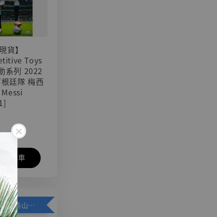
現貨】
titive Toys
可動系列 2022
阿根廷隊 梅西
 Messi
1]
入購物車
加購優惠【悟空 鳥山明紀念款 [奇蹟工作室]】