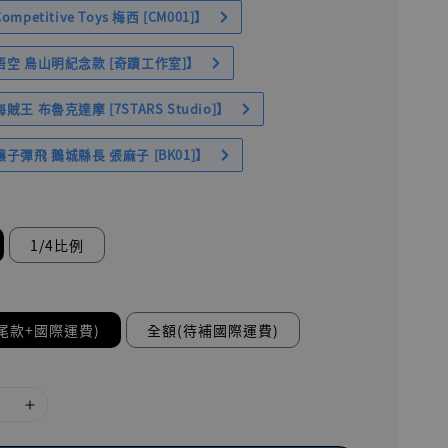
petitive Toys 梅西 [CM001]】
空 鳥山明紀念款 [奇蹟工作室]】
王 布魯克達摩 [7STARS Studio]】
子彈飛 鵝城縣長 張麻子 [BK01]】
1/4比例
尾款+國際運費)
全額(待補國際運費)