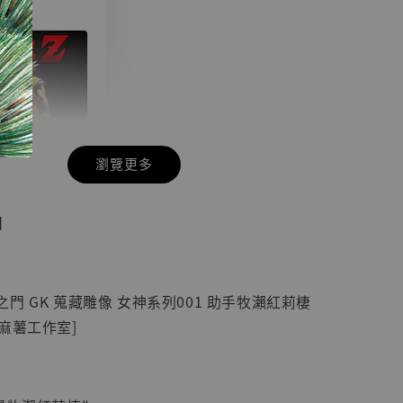
瀏覽更多
現貨】七龍珠
】
藏雕像 悟空
紀念款 [奇蹟
]
門 GK 蒐藏雕像 女神系列001 助手牧瀨紅莉棲
-
+
io麻薯工作室]
入購物車