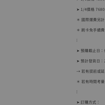
NT$ 1,870
➤ 1/4價格 768
＊ 國際運費另計
加
＊ 刷卡免手續費
⁝
➤ 預購截止日
➤ 預計發貨日：20
→ 若有提前或
＊ 若有時間考量
⁝
➤ 訂購方式：
【現貨