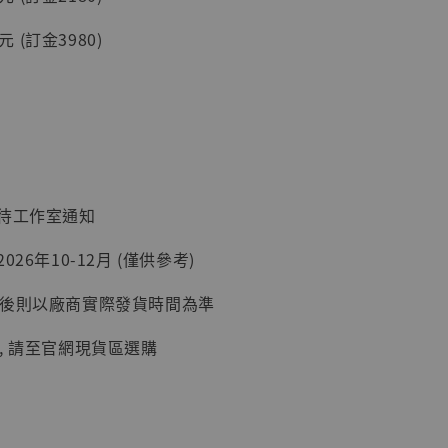
0元 (訂金3980)
入購物車
加購優惠【讓子彈飛 鵝城縣長 張麻子 [BK01]】
：待工作室通知
26年10-12月 (僅供參考)
延後則以廠商實際發貨時間為準
, 請至官網現貨區選購
】