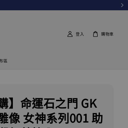
登入
購物車
布區
購】命運石之門 GK
雕像 女神系列001 助