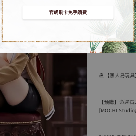
官網刷卡免手續費
【店內
🏝【無人島玩具
系列蒐
鳥山明
工作室
【預購】命運石之
NT$ 4,280
[MOCHI Stud
NT$ 5,580
加