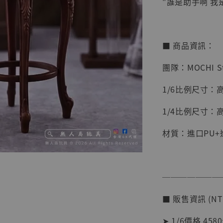
"誰是助手啊 我
■ 商品資訊：
團隊：MOCHI S
1/6比例尺寸：高
1/4比例尺寸：高
材質：進口PU+
【店內
───────
系列蒐
克達摩 
■ 販售資訊 (NT
Studio
➤ 1/6價格 458
NT$ 1,500