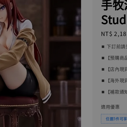
手牧
Stu
Regular
NT$ 2,18
price
⏹︎ 下訂
⏹︎【預購商
⏹︎【店內現
⏹︎【海外現
⏹︎【補款通
適用優惠
任選5件可享