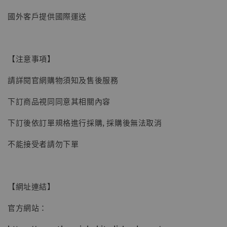
國外客戶提供國際運送
【注意事項】
請詳閱官網購物須知及售後服務
【現貨】BJSTUDIO 1/6系列可動蒐藏人偶 讓
下訂商品視同同意其相關內容
子彈飛 鵝城縣長 張麻子 [BK01]
下訂後依訂單規格進行採購, 採購後無法取消
-
+
NT$ 4,980
NT$ 5,300
不能接受者請勿下單
加入購物車
【網址連結】
官方網站：