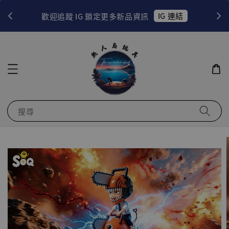
！
IG 連結
歡迎追蹤 IG 鎖定更多新品資訊
搜尋