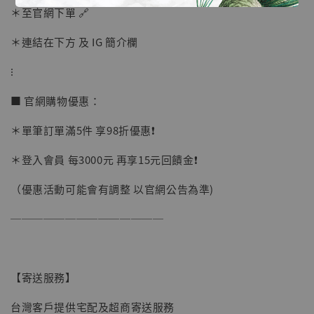
摩 [7STARS Studio]
＊至官網下單 🔗
-
+
NT$ 1,500
NT$ 1,870
＊連結在下方 及 IG 簡介欄
⁝
加入購物車
■ 官網購物優惠：
＊單筆訂單滿5件 享98折優惠❗️
加購優惠【讓子彈飛 鵝城縣長 張麻子 [BK01]】
＊登入會員 每3000元 再享15元回饋金❗️
（優惠活動可能會有調整 以官網公告為準)
──────────────
【寄送服務】
台灣客戶提供宅配及超商寄送服務