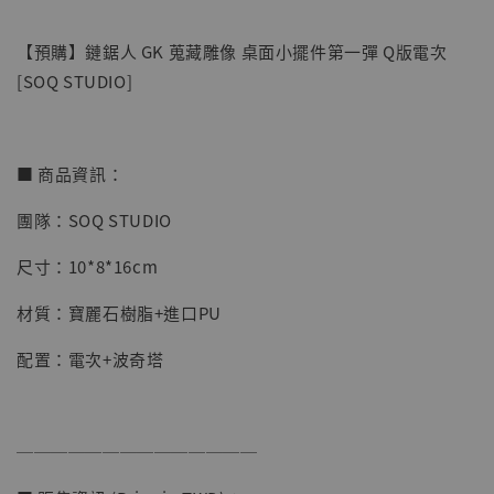
【預購】鏈鋸人 GK 蒐藏雕像 桌面小擺件第一彈 Q版電次
[SOQ STUDIO]
■ 商品資訊：
團隊：SOQ STUDIO
【店內現貨】七龍珠 系列蒐藏雕像 悟空 鳥山
明紀念款 [奇蹟工作室]
尺寸：10*8*16cm
-
+
NT$ 4,280
材質：寶麗石樹脂+進口PU
NT$ 5,580
配置：電次+波奇塔
加入購物車
──────────────