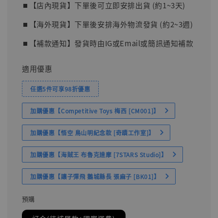
⏹︎【店內現貨】下單後可立即安排出貨 (約1~3天)
⏹︎【海外現貨】下單後安排海外物流發貨 (約2~3週)
⏹︎【補款通知】發貨時由IG或Email或簡訊通知補款
適用優惠
任選5件可享98折優惠
加購優惠【Competitive Toys 梅西 [CM001]】
加購優惠【悟空 鳥山明紀念款 [奇蹟工作室]】
加購優惠【海賊王 布魯克達摩 [7STARS Studio]】
加購優惠【讓子彈飛 鵝城縣長 張麻子 [BK01]】
預購