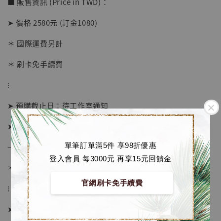
加購優惠【海賊王 布魯克達摩 [7STARS Studio]】
■ 販售資訊 (Price in TWD)：
➤ 價格 2580元 (訂金1080)
＊ 國際運費另計
＊ 刷卡免手續費
⁝
➤ 預購截止日：待工作室通知
➤ 預計發貨日：2027年1-3月 (僅供參考)
單筆訂單滿5件 享98折優惠
→ 若有提前或延後則以廠商實際發貨時間為準
登入會員 每3000元 再享15元回饋金
＊ 若有時間考量, 請至官網現貨區選購
官網刷卡免手續費
⁝
➤ 訂購方式：
【店內現貨】海賊王 系列蒐藏雕像 布魯克達