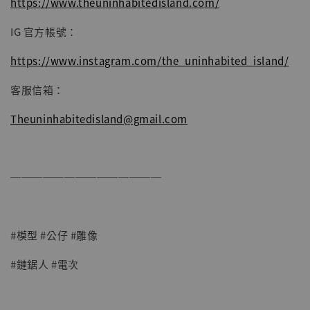
https://www.theuninhabitedisland.com/
IG 官方帳號：
https://www.instagram.com/the_uninhabited_island/
客服信箱：
Theuninhabitedisland@gmail.com
──────────────
#模型 #公仔 #雕像
#鏈鋸人 #電次