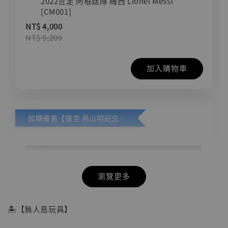
2022世足 阿根廷隊 梅西 Lionel Messi
[CM001]
NT$ 4,000
NT$ 5,200
加入購物車
加購優惠【悟空 鳥山明紀念款 [奇蹟工作室]】
瀏覽更多
🏝【無人島玩具】