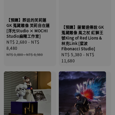
【預購】葬送的芙莉蓮
GK 蒐藏雕像 芙莉自在蓮
【預購】薩爾達傳說 GK
[浮光Studio × MOCHI
蒐藏雕像 風之杖 紅獅王
Studio麻糬工作室]
號King of Red Lions &
Sale
NT$ 2,680
-
NT$
林克Link [婓波
price
8,480
Fibonacci Studio]
Regular
Regular
NT$ 5,380
-
NT$
NT$ 3,880
-
NT$ 8,980
price
price
11,680