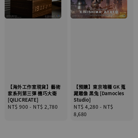
【海外工作室現貨】藝術
【預購】東京喰種 GK 蒐
家系列第三彈 機巧大衛
藏雕像 黑兔 [Damocles
[QILICREATE]
Studio]
Regular
NT$ 900
-
NT$ 2,780
Regular
NT$ 4,280
-
NT$
price
price
8,680