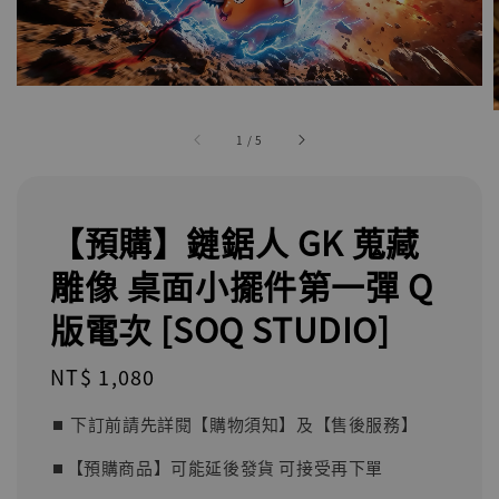
1
/
5
【預購】鏈鋸人 GK 蒐藏
雕像 桌面小擺件第一彈 Q
版電次 [SOQ STUDIO]
Regular
NT$ 1,080
price
⏹︎ 下訂前請先詳閱【購物須知】及【售後服務】
⏹︎【預購商品】可能延後發貨 可接受再下單