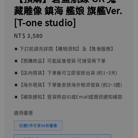
藏雕像 鎮海 艦娘 旗艦Ver.
[T-one studio]
Regular
NT$ 3,580
price
⏹︎ 下訂前請先詳閱【購物須知】及【售後服務】
⏹︎【預購商品】可能延後發貨 可接受再下單
⏹︎【店內現貨】下單後可立即安排出貨 (約1~3天)
⏹︎【海外現貨】下單後安排海外物流發貨 (約2~3週)
⏹︎【補款通知】發貨時由IG或Email或簡訊通知補款
適用優惠
任選5件可享98折優惠