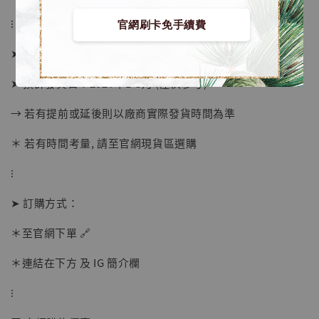
⁝
官網刷卡免手續費
➤ 預購截止日：待工作室通知
➤ 預計發貨日：2027年1-3月 (僅供參考)
→ 若有提前或延後則以廠商實際發貨時間為準
＊ 若有時間考量, 請至官網現貨區選購
【店內現貨】海賊王 系列蒐藏雕像 布魯克達
摩 [7STARS Studio]
⁝
-
+
NT$ 1,500
NT$ 1,870
➤ 訂購方式：
＊至官網下單 🔗
加入購物車
＊連結在下方 及 IG 簡介欄
⁝
加購優惠【讓子彈飛 鵝城縣長 張麻子 [BK01]】