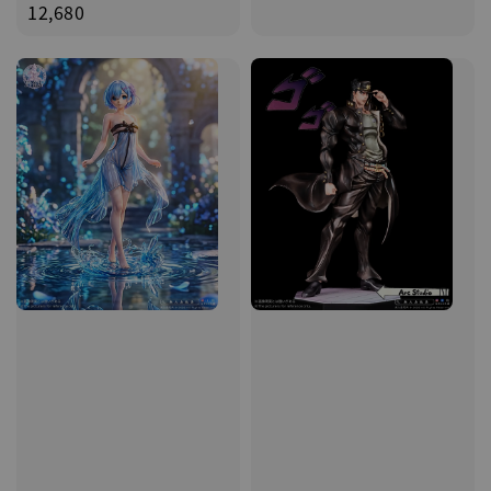
price
price
12,680