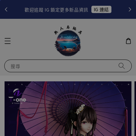
！
IG 連結
歡迎追蹤 IG 鎖定更多新品資訊
搜尋