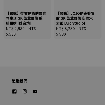
【預購】從零開始的異世
【預購】JOJO的奇妙冒
界生活 GK 蒐藏雕像 藍
險 GK 蒐藏雕像 空條承
紗雷姆 [妙音坊]
太郎 [Arc Studio]
Regular
NT$ 2,980
-
NT$
Regular
NT$ 3,280
-
NT$
price
5,580
price
5,980
追蹤我們