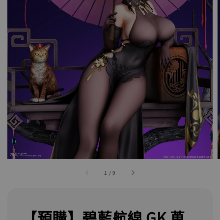
1
/
9
【預購】碧藍航線 GK 蒐