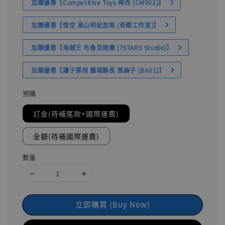
加購優惠【Competitive Toys 梅西 [CM001]】
加購優惠【悟空 鳥山明紀念款 [奇蹟工作室]】
加購優惠【海賊王 布魯克達摩 [7STARS Studio]】
加購優惠【讓子彈飛 鵝城縣長 張麻子 [BK01]】
預購
訂金(待補尾款+國際運費)
全額(待補國際運費)
數量
立即購買 (Buy Now)