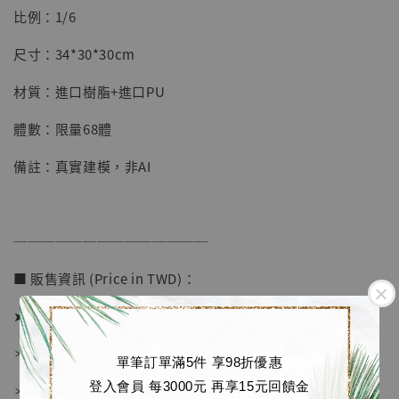
明紀念款 [奇蹟工作室]
比例：1/6
-
+
NT$ 4,280
尺寸：34*30*30cm
NT$ 5,580
材質：進口樹脂+進口PU
加入購物車
體數：限量68體
備註：真實建模，非AI
加購優惠【海賊王 布魯克達摩 [7STARS Studio]】
──────────────
■ 販售資訊 (Price in TWD)：
➤ 價格 8680元 (訂金3580)
＊ 國際運費另計
單筆訂單滿5件 享98折優惠
登入會員 每3000元 再享15元回饋金
＊ 刷卡免手續費