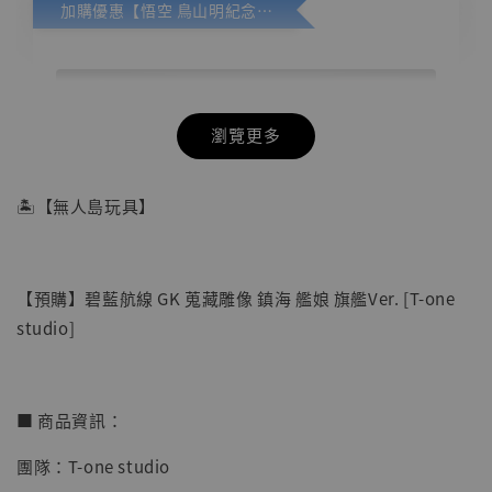
加購優惠【悟空 鳥山明紀念款 [奇蹟工作室]】
瀏覽更多
🏝【無人島玩具】
【預購】碧藍航線 GK 蒐藏雕像 鎮海 艦娘 旗艦Ver. [T-one
studio]
■ 商品資訊：
團隊：T-one studio
【店內現貨】七龍珠 系列蒐藏雕像 悟空 鳥山