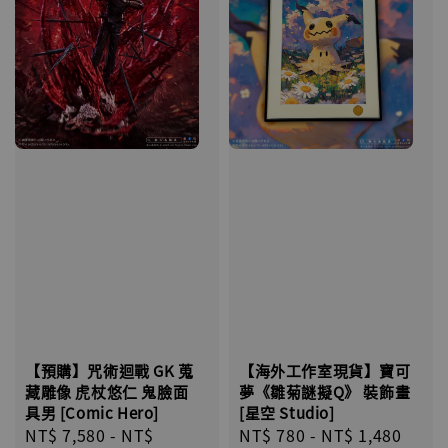
【海外工作室現貨】寶可
【預購】咒術迴戰 GK 蒐
夢《雛菊謎擬Q》 裝飾畫
藏雕像 虎杖悠仁 鬼臉面
[星空 Studio]
具男 [Comic Hero]
Regular
NT$ 780
-
NT$ 1,480
Regular
NT$ 7,580
-
NT$