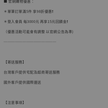
■ 官網購物優惠：
＊單筆訂單滿5件 享98折優惠❗️
＊登入會員 每3000元 再享15元回饋金❗️
（優惠活動可能會有調整 以官網公告為準)
──────────────
【寄送服務】
台灣客戶提供宅配及超商寄送服務
國外客戶提供國際運送
【現貨】BJSTUDIO 1/6系列可動蒐藏人偶 讓
【注意事項】
子彈飛 鵝城縣長 張麻子 [BK01]