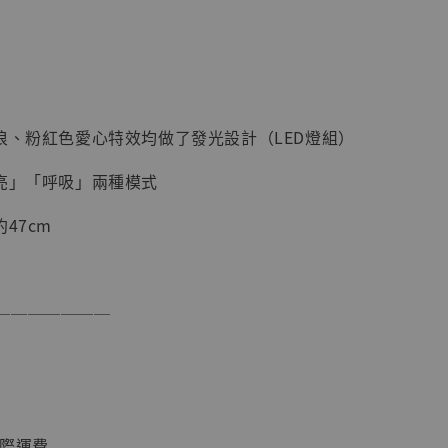
現貨】海賊王
藏雕像 布魯
[7STARS
海浪、粉紅色愛心特效均做了發光設計（LED燈組）
]
-
+
常亮」「呼吸」兩種模式
47cm
入購物車
───────
加購優惠【讓子彈飛 鵝城縣長 張麻子 [BK01]】
國際運費