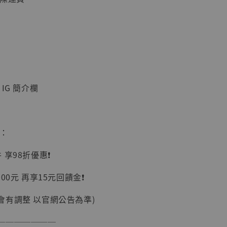
IG 簡介欄
】
UDIO 1/6系列
藏人偶 讓子
鵝城縣長 張麻
惠：
01]
-
+
享98折優惠❗️
00元 再享15元回饋金❗️
會有調整 以官網公告為準)
入購物車
───────