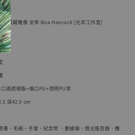
紀念款 [奇蹟
]
 蒐藏雕像 女帝 Boa Hancock [光年工作室]
-
+
入購物車
室
畫
加購優惠【海賊王 布魯克達摩 [7STARS Studio]】
口高透樹脂+進口PU+透明PU等
5 深42.5 cm
證書、毛刷、手套、紀念幣 、數據線、燈光遙控器、雕