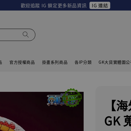
IG 連結
歡迎追蹤 IG 鎖定更多新品資訊
品
官方授權商品
掛畫系列商品
各IP分類
GK大貨實體圖公
【海
GK 