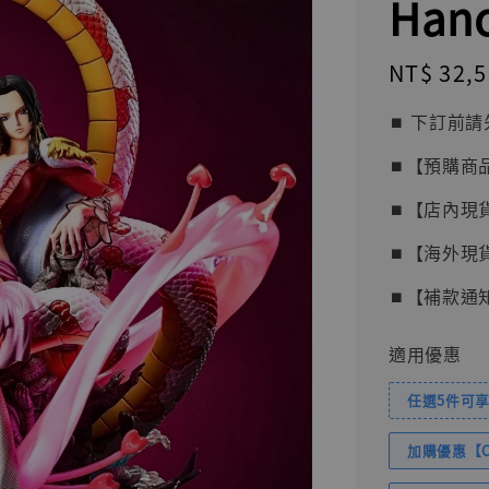
Han
Regular
NT$ 32,
price
⏹︎ 下訂
⏹︎【預購商
⏹︎【店內現
⏹︎【海外現
⏹︎【補款通
適用優惠
任選5件可享
加購優惠【Com