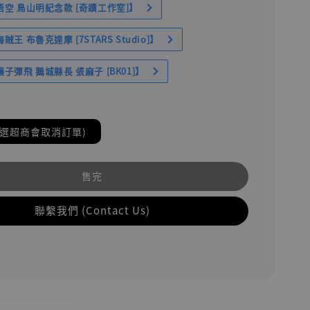
空 鳥山明紀念款 [奇蹟工作室]】
王 布魯克達摩 [7STARS Studio]】
子彈飛 鵝城縣長 張麻子 [BK01]】
(選超商會取消訂單)
售完
聯繫我們 (Contact Us)