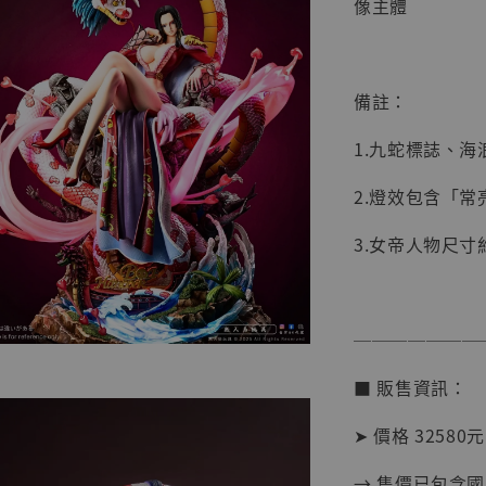
像主體
【店內
備註：
系列蒐
克達摩 
1.九蛇標誌、
Studio
2.燈效包含「
NT$ 1,500
NT$ 1,870
3.女帝人物尺寸約
加
───────
■ 販售資訊：
➤ 價格 32580元
→ 售價已包含