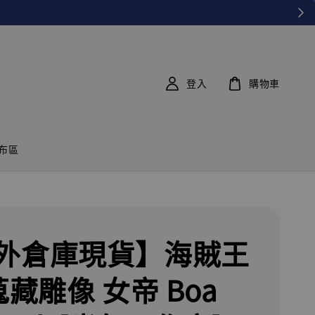
登入
購物車
布區
外倉庫現貨】海賊王
蒐藏雕像 女帝 Boa