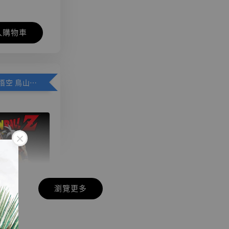
入購物車
加購優惠【悟空 鳥山明紀念款 [奇蹟工作室]】
瀏覽更多
現貨】七龍珠
】
藏雕像 悟空