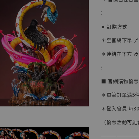
⁝
➤ 訂購方式：
＊至官網下單 🔗
＊連結在下方 及 
【現貨
BJST
⁝
可動蒐
彈飛 
■ 官網購物優
子 [BK
＊單筆訂單滿5件 
NT$ 4,980
NT$ 5,300
＊登入會員 每30
（優惠活動可能
加
───────