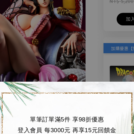
NT$ 5,200
加
單筆訂單滿5件 享98折優惠
【店內
🏝【無人島玩具
登入會員 每3000元 再享15元回饋金
系列蒐