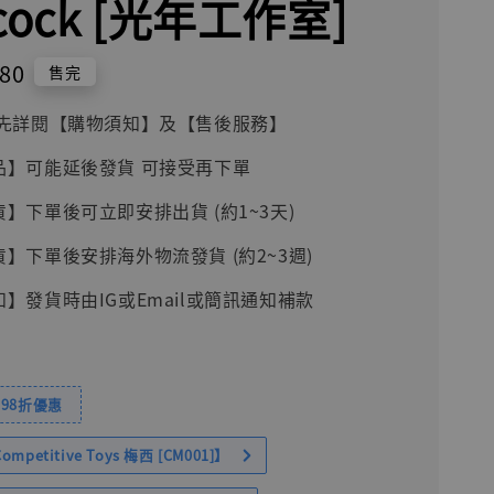
cock [光年工作室]
580
售完
前請先詳閱【購物須知】及【售後服務】
品】可能延後發貨 可接受再下單
貨】下單後可立即安排出貨 (約1~3天)
貨】下單後安排海外物流發貨 (約2~3週)
知】發貨時由IG或Email或簡訊通知補款
98折優惠
petitive Toys 梅西 [CM001]】