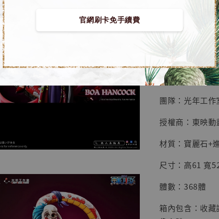
鳥山明
工作室
官網刷卡免手續費
【預購】海賊王 GK
NT$ 4,280
NT$ 5,580
■ 商品資訊：
加
團隊：光年工作
授權商：東映動
材質：寶麗石+進
尺寸：高61 寬52.
體數：368體
箱內包含：收藏