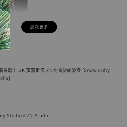
瀏覽更多
現貨】七龍珠
】
藏雕像 悟空
紀念款 [奇蹟
]
戰士 GK 蒐藏雕像 ZN共鳴款綾波零 [Snow unity
-
+
dio]
入購物車
y Studio×ZN Studio
加購優惠【海賊王 布魯克達摩 [7STARS Studio]】