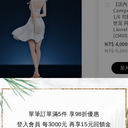
【店內
Compe
1/6 
世足 
Lionel
[CM00
NT$ 4,000
NT$ 5,200
加
單筆訂單滿5件 享98折優惠
登入會員 每3000元 再享15元回饋金