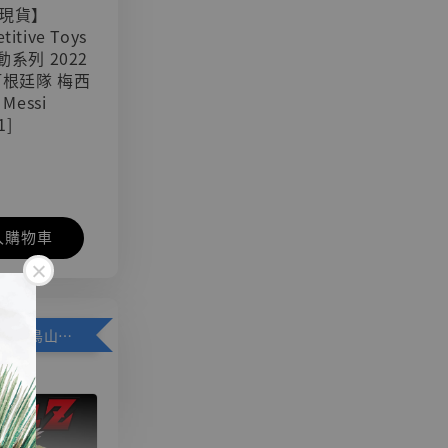
現貨】
titive Toys
可動系列 2022
阿根廷隊 梅西
 Messi
1]
入購物車
加購優惠【悟空 鳥山明紀念款 [奇蹟工作室]】