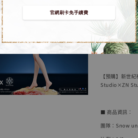
官網刷卡免手續費
【店內
🏝【無人島玩具
系列蒐
鳥山明
工作室
【預購】新世紀福音
NT$ 4,280
Studio×ZN Stu
NT$ 5,580
加
■ 商品資訊：
團隊：Snow unit