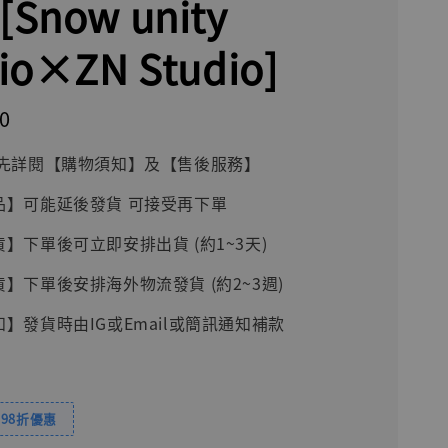
Snow unity
io×ZN Studio]
0
前請先詳閱【購物須知】及【售後服務】
品】可能延後發貨 可接受再下單
貨】下單後可立即安排出貨 (約1~3天)
貨】下單後安排海外物流發貨 (約2~3週)
知】發貨時由IG或Email或簡訊通知補款
98折優惠