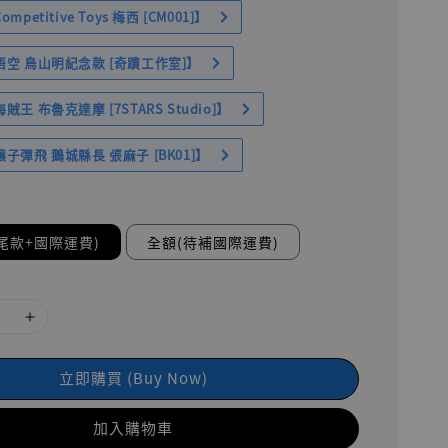
petitive Toys 梅西 [CM001]】
空 鳥山明紀念款 [奇蹟工作室]】
王 布魯克達摩 [7STARS Studio]】
子彈飛 鵝城縣長 張麻子 [BK01]】
尾款+國際運費)
全額(待補國際運費)
立即購買 (Buy Now)
加入購物車