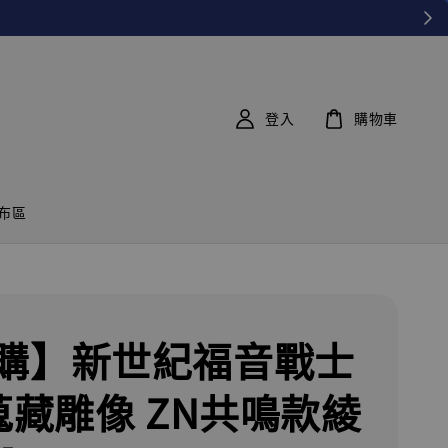
登入
購物車
布區
購】新世紀福音戰士
 蒐藏雕像 ZN共鳴款綾