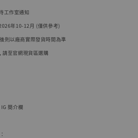
：待工作室通知
26年10-12月 (僅供參考)
加購優惠【讓子彈飛 鵝城縣長 張麻子 [BK01]】
延後則以廠商實際發貨時間為準
, 請至官網現貨區選購
IG 簡介欄
】
UDIO 1/6系列
藏人偶 讓子
鵝城縣長 張麻
惠：
01]