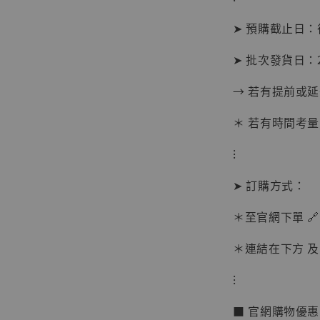
➤ 預購截止日
➤ 批次發貨日：20
→ 若有提前或
＊ 若有時間考量
⁝
➤ 訂購方式：
＊至官網下單 🔗
＊連結在下方 及 
【現貨
BJST
⁝
可動蒐
彈飛 
■ 官網購物優
子 [BK