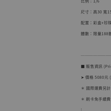
比例：1/6
尺寸：高30 寬15
配置：彩盒+珍
體數：限量188
───────
【店內
■ 販售資訊 (Pric
系列蒐
克達摩 
➤ 價格 5080元 
Studio
＊ 國際運費另計
NT$ 1,500
NT$ 1,870
＊ 刷卡免手續費
⁝
加