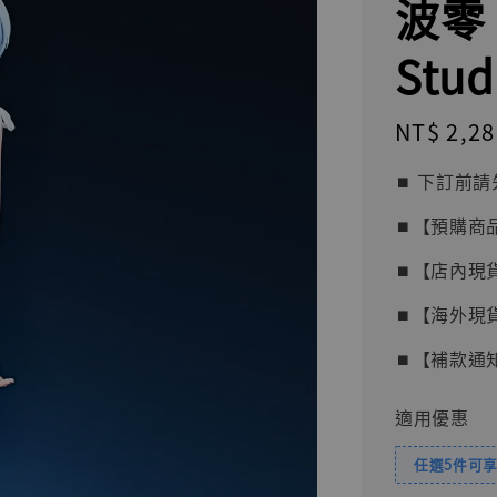
波零 [
Stud
Regular
NT$ 2,28
price
⏹︎ 下訂
⏹︎【預購商
⏹︎【店內現
⏹︎【海外現
⏹︎【補款通
適用優惠
任選5件可享