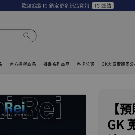
IG 連結
歡迎追蹤 IG 鎖定更多新品資訊
品
官方授權商品
掛畫系列商品
各IP分類
GK大貨實體圖公
【預
GK