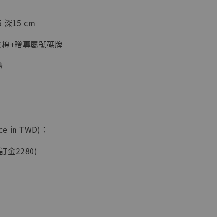
 深15 cm
珠棉+贈專屬號碼牌
體
───────
現貨】海賊王
e in TWD)：
藏雕像 布魯
[7STARS
(訂金2280)
]
-
+
入購物車