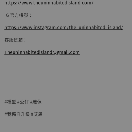
https://www.theuninhabitedisland.com/
IG 官方帳號：
https://www.instagram.com/the_uninhabited_island/
客服信箱：
Theuninhabitedisland@gmail.com
──────────────
#模型 #公仔 #雕像
#我獨自升級 #艾恩