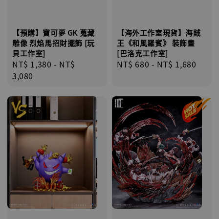
【預購】寶可夢 GK 蒐藏
【海外工作室現貨】海賊
雕像 烈焰馬招財擺飾 [玩
王《和風羅賓》 裝飾畫
貝工作室]
[巴洛克工作室]
Regular
NT$ 1,380
-
NT$
Regular
NT$ 680
-
NT$ 1,680
price
3,080
price