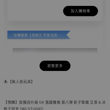
加入購物車
加購優惠【海賊王 布魯克達摩 [7STARS Studio]】
瀏覽更多
🏝【無人島玩具】
【預購】我獨自升級 GK 蒐藏雕像 第八彈 影子軍團 艾恩 & 冰
熊王坦克 [MG STUDIO]