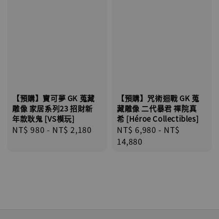
【預購】寶可夢 GK 蒐藏
【預購】咒術迴戰 GK 蒐
雕像 家居系列23 招財新
藏雕像 二代暴君 禪院真
年款耿鬼 [VS模玩]
希 [Héroe Collectibles]
Regular
NT$ 980
-
NT$ 2,180
Regular
NT$ 6,980
-
NT$
price
price
14,880