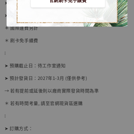
官網刷卡免手續費
➤ 艾恩價格 10280元 (訂金4880)
➤ 坦克價格 9780元 (訂金4880)
＊ 國際運費另計
＊ 刷卡免手續費
⁝
➤ 預購截止日：待工作室通知
➤ 預計發貨日：2027年1-3月 (僅供參考)
→ 若有提前或延後則以廠商實際發貨時間為準
【現貨】BJSTUDIO 1/6系列可動蒐藏人偶 讓
＊ 若有時間考量, 請至官網現貨區選購
子彈飛 鵝城縣長 張麻子 [BK01]
-
+
⁝
NT$ 4,980
NT$ 5,300
➤ 訂購方式：