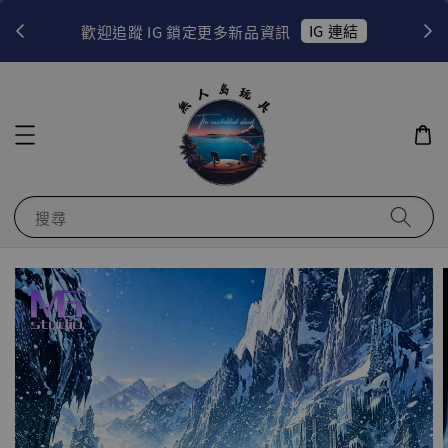
！
IG 連結
歡迎追蹤 IG 鎖定更多新品資訊
搜尋