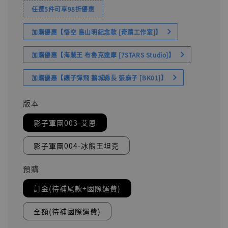
任選5件可享98折優惠
加購優惠【悟空 鳥山明紀念款 [奇蹟工作室]】
加購優惠【海賊王 布魯克達摩 [7STARS Studio]】
加購優惠【讓子彈飛 鵝城縣長 張麻子 [BK01]】
版本
影子軍團003-艾恩
影子軍團004-冰熊王坦克
預購
訂金(待補尾款+國際運費)
全額(待補國際運費)