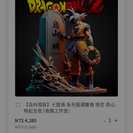
【店內現貨】七龍珠 系列蒐藏雕像 悟空 鳥山
明紀念款 [奇蹟工作室]
-
+
NT$ 4,280
NT$ 5,580