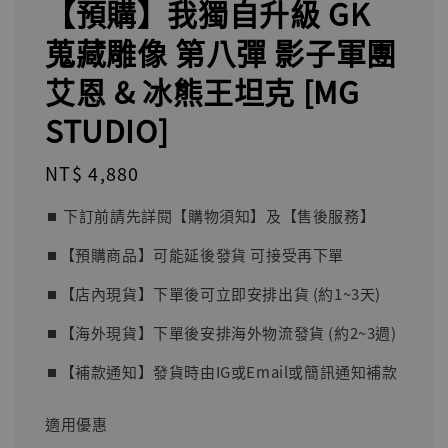
【預購】我獨自升級 GK
蒐藏雕像 第八彈 影子軍團
艾恩 & 冰熊王坦克 [MG
STUDIO]
Regular
NT$ 4,880
price
⏹︎ 下訂前請先詳閱【購物須知】及【售後服務】
⏹︎【預購商品】可能延後發貨 可接受再下單
⏹︎【店內現貨】下單後可立即安排出貨 (約1~3天)
⏹︎【海外現貨】下單後安排海外物流發貨 (約2~3週)
⏹︎【補款通知】發貨時由IG或Email或簡訊通知補款
適用優惠