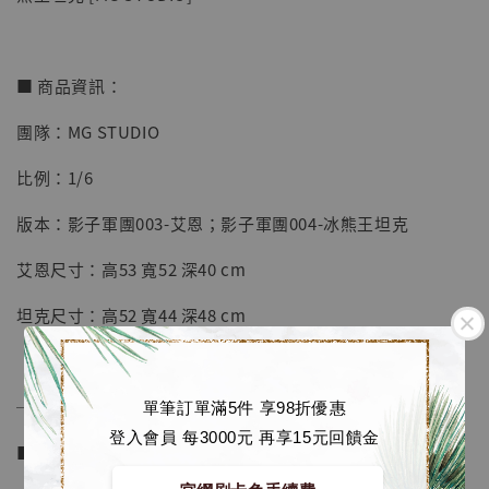
■ 商品資訊：
【店內現貨】海賊王 系列蒐藏雕像 布魯克達
團隊：MG STUDIO
摩 [7STARS Studio]
比例：1/6
-
+
NT$ 1,500
NT$ 1,870
版本：影子軍團003-艾恩；影子軍團004-冰熊王坦克
艾恩尺寸：高53 寬52 深40 cm
加入購物車
坦克尺寸：高52 寬44 深48 cm
加購優惠【讓子彈飛 鵝城縣長 張麻子 [BK01]】
──────────────
單筆訂單滿5件 享98折優惠
登入會員 每3000元 再享15元回饋金
■ 販售資訊 (Price in TWD)：