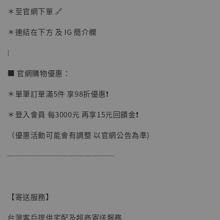
＊至官網下單 🔗
加入購物車
＊連結在下方 及 IG 簡介欄
⁝
■ 官網購物優惠：
＊單筆訂單滿5件 享98折優惠❗️
＊登入會員 每3000元 再享15元回饋金❗️
（優惠活動可能會有調整 以官網公告為準)
──────────────
【寄送服務】
台灣客戶提供宅配及超商寄送服務