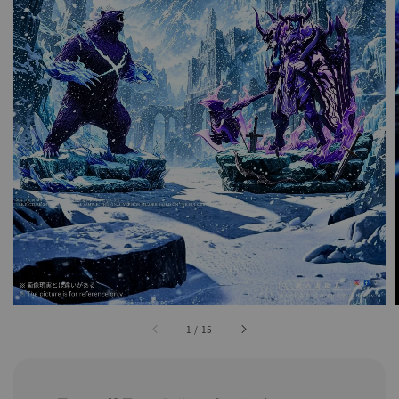
1
/
15