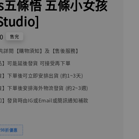
os五條悟 五條小女孩
Studio]
0
售完
前請先詳閱【購物須知】及【售後服務】
品】可能延後發貨 可接受再下單
貨】下單後可立即安排出貨 (約1~3天)
貨】下單後安排海外物流發貨 (約2~3週)
知】發貨時由IG或Email或簡訊通知補款
98折優惠