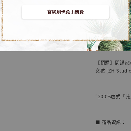
官網刷卡免手續費
【店內
🏝【無人島玩具
系列蒐
鳥山明
工作室
【預購】間諜家家
NT$ 4,280
女孩 [ZH Studio
NT$ 5,580
加
"200%虛式「茈
■ 商品資訊：