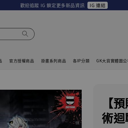
IG 連結
歡迎追蹤 IG 鎖定更多新品資訊
品
官方授權商品
掛畫系列商品
各IP分類
GK大貨實體圖公
【預
術迴