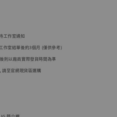
加購優惠【讓子彈飛 鵝城縣長 張麻子 [BK01]】
：待工作室通知
工作室結單後約3個月 (僅供參考)
延後則以廠商實際發貨時間為準
, 請至官網現貨區選購
】
UDIO 1/6系列
藏人偶 讓子
鵝城縣長 張麻
01]
-
+
IG 簡介欄