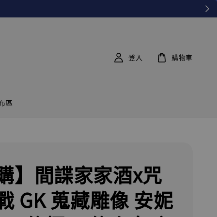
登入
購物車
布區
購】間諜家家酒x咒
戰 GK 蒐藏雕像 安妮