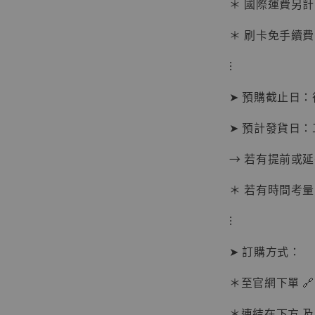
＊ 國際運費另計
＊ 刷卡免手續費
⁝
➤ 預購截止日
➤ 預計發貨日：
→ 若有提前或
＊ 若有時間考量
⁝
【現貨
BJST
➤ 訂購方式：
可動蒐
彈飛 
＊至官網下單 🔗
子 [BK
＊連結在下方 及 
NT$ 4,980