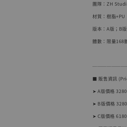
團隊：ZH Stud
材質：樹脂+PU
版本：A版；B版
體數：限量168
【店內
───────
系列蒐
克達摩 
■ 販售資訊 (Pric
Studio
➤ A版價格 3280
NT$ 1,500
NT$ 1,870
➤ B版價格 3280
➤ C版價格 6180
加