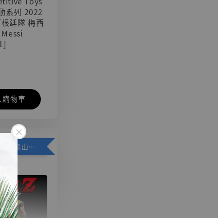
titive Toys
可動系列 2022
阿根廷隊 梅西
 Messi
1]
入購物車
加購優惠【悟空 鳥山明紀念款 [奇蹟工作室]】