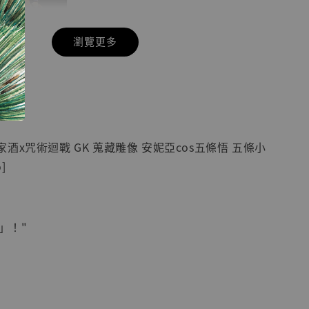
瀏覽更多
現貨】七龍珠
】
藏雕像 悟空
紀念款 [奇蹟
]
酒x咒術迴戰 GK 蒐藏雕像 安妮亞cos五條悟 五條小
-
+
]
入購物車
」！"
加購優惠【海賊王 布魯克達摩 [7STARS Studio]】