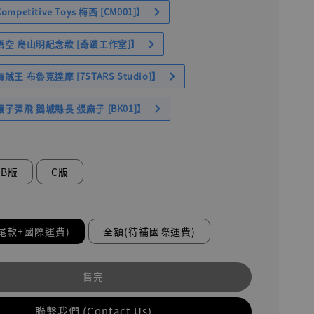
petitive Toys 梅西 [CM001]】
空 鳥山明紀念款 [奇蹟工作室]】
王 布魯克達摩 [7STARS Studio]】
子彈飛 鵝城縣長 張麻子 [BK01]】
B版
C版
尾款+國際運費)
全額(待補國際運費)
售完
聯繫我們 (Contact Us)