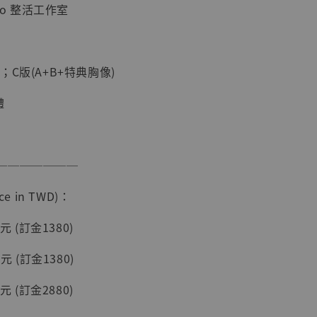
io 整活工作室
；C版(A+B+特典胸像)
體
現貨】海賊王
───────
藏雕像 布魯
[7STARS
e in TWD)：
]
-
+
元 (訂金1380)
元 (訂金1380)
元 (訂金2880)
入購物車