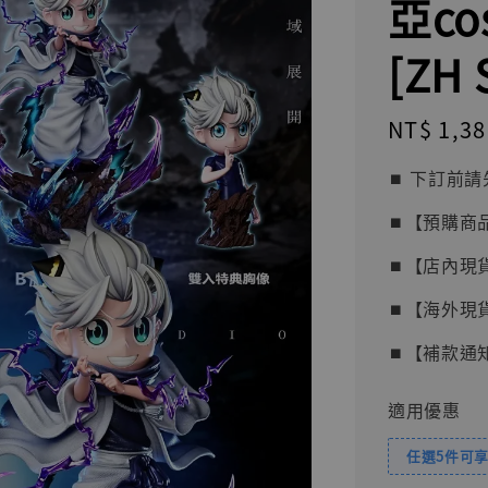
亞c
[ZH 
Regular
NT$ 1,38
price
⏹︎ 下訂
⏹︎【預購商
⏹︎【店內現
⏹︎【海外現
⏹︎【補款通
適用優惠
任選5件可享