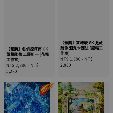
【預購】宮崎駿 GK 蒐藏
雕像 酒鬼卡西法 [龍喵工
【預購】名偵探柯南 GK
作室]
蒐藏雕像 工藤新一 [花舞
Regular
NT$ 1,380
-
NT$
工作室]
price
2,880
Regular
NT$ 2,880
-
NT$
price
5,280