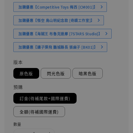
加購優惠【Competitive Toys 梅西 [CM001]】
加購優惠【悟空 鳥山明紀念款 [奇蹟工作室]】
加購優惠【海賊王 布魯克達摩 [7STARS Studio]】
加購優惠【讓子彈飛 鵝城縣長 張麻子 [BK01]】
版本
原色版
閃光色版
暗黑色版
預購
訂金(待補尾款+國際運費)
全額(待補國際運費)
數量