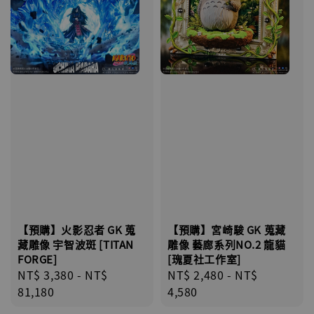
【預購】火影忍者 GK 蒐
【預購】宮崎駿 GK 蒐藏
藏雕像 宇智波斑 [TITAN
雕像 藝廊系列NO.2 龍貓
FORGE]
[瑰夏社工作室]
Regular
NT$ 3,380
-
NT$
Regular
NT$ 2,480
-
NT$
price
81,180
price
4,580