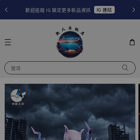
！
IG 連結
歡迎追蹤 IG 鎖定更多新品資訊
搜尋