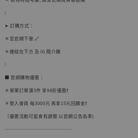
加入購物車
⁝
➤ 訂購方式：
加購優惠【讓子彈飛 鵝城縣長 張麻子 [BK01]】
＊至官網下單 🔗
＊連結在下方 及 IG 簡介欄
⁝
■ 官網購物優惠：
＊單筆訂單滿5件 享98折優惠❗️
＊登入會員 每3000元 再享15元回饋金❗️
（優惠活動可能會有調整 以官網公告為準)
──────────────