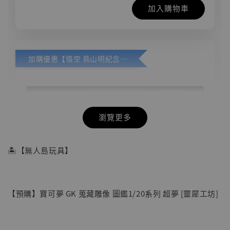
加入購物車
加購優惠【悟空 鳥山明紀念款 [奇蹟工作室]】
瀏覽更多
🏝【無人島玩具】
【預購】寶可夢 GK 蒐藏雕像 圖鑑1/20系列 超夢 [靈犀工坊]