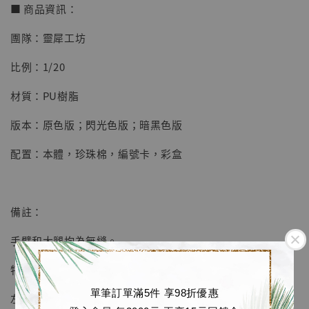
■ 商品資訊：
團隊：靈犀工坊
【店內現貨】七龍珠 系列蒐藏雕像 悟空 鳥山
比例：1/20
明紀念款 [奇蹟工作室]
材質：PU樹脂
-
+
NT$ 4,280
NT$ 5,580
版本：原色版；閃光色版；暗黑色版
配置：本體，珍珠棉，編號卡，彩盒
加入購物車
備註：
加購優惠【海賊王 布魯克達摩 [7STARS Studio]】
手臂和大腿均為無縫。
特效件均可拆卸。
單筆訂單滿5件 享98折優惠
左腳特效需要安裝才穩定，其他可根據喜好安裝。