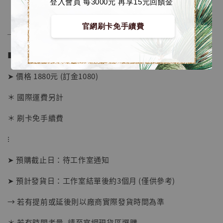
登入會員 每3000元 再享15元回饋金
官網刷卡免手續費
──────────────
■ 販售資訊 (Price in TWD)：
➤ 價格 1880元 (訂金1080)
＊ 國際運費另計
＊ 刷卡免手續費
⁝
【店內現貨】海賊王 系列蒐藏雕像 布魯克達
➤ 預購截止日：待工作室通知
摩 [7STARS Studio]
-
+
➤ 預計發貨日：工作室結單後約3個月 (僅供參考)
NT$ 1,500
NT$ 1,870
→ 若有提前或延後則以廠商實際發貨時間為準
＊ 若有時間考量, 請至官網現貨區選購