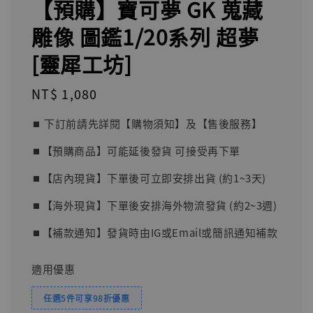
【預購】寶可夢 GK 蒐藏
雕像 圖鑑1/20系列 超夢
[靈犀工坊]
Regular
NT$ 1,080
price
⏹︎ 下訂前請先詳閱【購物須知】及【售後服務】
⏹︎【預購商品】可能延後發貨 可接受再下單
⏹︎【店內現貨】下單後可立即安排出貨 (約1~3天)
⏹︎【海外現貨】下單後安排海外物流發貨 (約2~3週)
⏹︎【補款通知】發貨時由IG或Email或簡訊通知補款
適用優惠
任選5件可享98折優惠