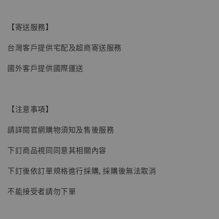
【寄送服務】
【現貨】BJSTUDIO 1/6系列可動蒐藏人偶 讓
台灣客戶提供宅配及超商寄送服務
子彈飛 鵝城縣長 張麻子 [BK01]
-
+
NT$ 4,980
國外客戶提供國際運送
NT$ 5,300
加入購物車
【注意事項】
請詳閱官網購物須知及售後服務
下訂商品視同同意其相關內容
下訂後依訂單規格進行採購, 採購後無法取消
不能接受者請勿下單