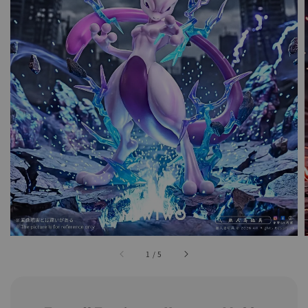
1
/
5