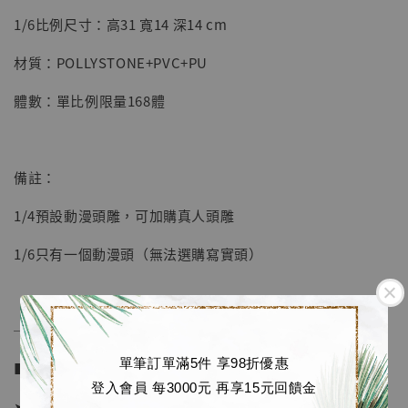
明紀念款 [奇蹟工作室]
1/6比例尺寸：高31 寬14 深14 cm
-
+
NT$ 4,280
NT$ 5,580
材質：POLLYSTONE+PVC+PU
體數：單比例限量168體
加入購物車
備註：
加購優惠【海賊王 布魯克達摩 [7STARS Studio]】
1/4預設動漫頭雕，可加購真人頭雕
1/6只有一個動漫頭（無法選購寫實頭）
──────────────
單筆訂單滿5件 享98折優惠
■ 販售資訊 (Price in TWD)：
登入會員 每3000元 再享15元回饋金
➤ 1/4價格 7680元 (訂金3980)