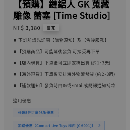
【預購】鏈鋸人 GK 蒐藏
雕像 蕾塞 [Time Studio]
Regular
NT$ 3,180
售完
price
⏹︎ 下訂前請先詳閱【購物須知】及【售後服務】
⏹︎【預購商品】可能延後發貨 可接受再下單
⏹︎【店內現貨】下單後可立即安排出貨 (約1~3天)
⏹︎【海外現貨】下單後安排海外物流發貨 (約2~3週)
⏹︎【補款通知】發貨時由IG或Email或簡訊通知補款
適用優惠
任選5件可享98折優惠
加購優惠【Competitive Toys 梅西 [CM001]】