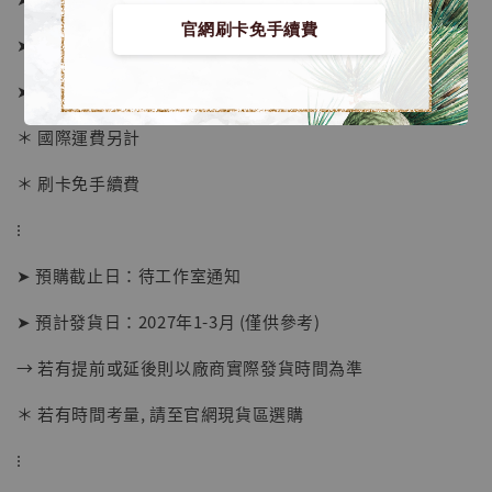
官網刷卡免手續費
➤ 1/4寫實頭加購價 980元
➤ 1/6價格 5580元 (訂金3180)
＊ 國際運費另計
＊ 刷卡免手續費
【店內現貨】海賊王 系列蒐藏雕像 布魯克達
⁝
摩 [7STARS Studio]
-
+
➤ 預購截止日：待工作室通知
NT$ 1,500
NT$ 1,870
➤ 預計發貨日：2027年1-3月 (僅供參考)
→ 若有提前或延後則以廠商實際發貨時間為準
加入購物車
＊ 若有時間考量, 請至官網現貨區選購
⁝
加購優惠【讓子彈飛 鵝城縣長 張麻子 [BK01]】