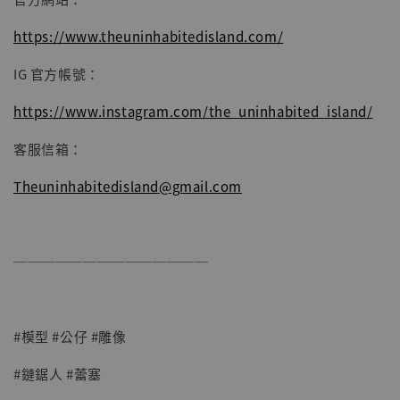
https://www.theuninhabitedisland.com/
IG 官方帳號：
https://www.instagram.com/the_uninhabited_island/
客服信箱：
Theuninhabitedisland@gmail.com
──────────────
#模型 #公仔 #雕像
#鏈鋸人 #蕾塞