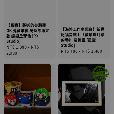
【預購】葬送的芙莉蓮
【海外工作室現貨】新世
GK 蒐藏雕像 萬聖節限定
紀福音戰士《戴珍珠耳環
款 謎擬丘菲倫 [RX
的零》 裝飾畫 [星空
Studio]
Studio]
Regular
NT$ 1,380
-
NT$
Regular
NT$ 780
-
NT$ 1,480
price
2,980
price