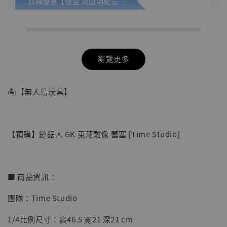
加購優惠【悟空 鳥山明紀念款 [奇蹟工作室]】
瀏覽更多
🏝【無人島玩具】
【預購】鏈鋸人 GK 蒐藏雕像 蕾塞 [Time Studio]
■ 商品資訊：
團隊：Time Studio
【店內現貨】七龍珠 系列蒐藏雕像 悟空 鳥山
1/4比例尺寸：高46.5 寬21 深21 cm