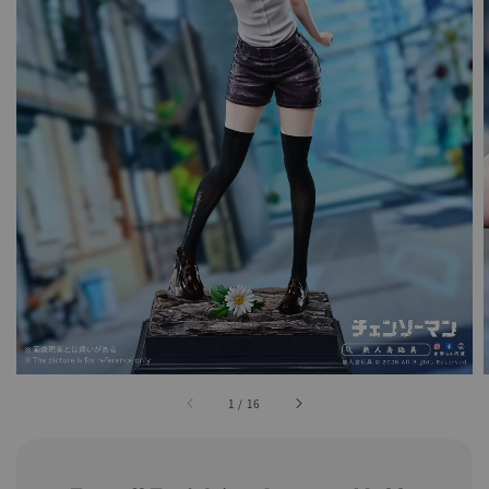
1
/
16