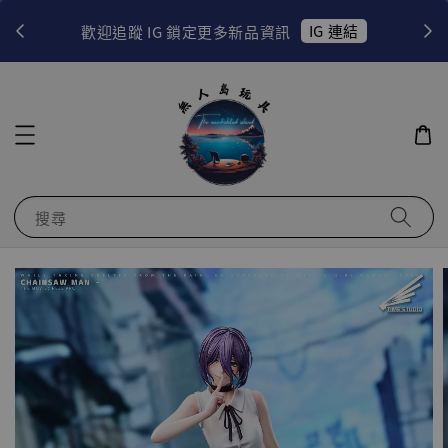
！
IG 連結
歡迎追蹤 IG 鎖定更多新品資訊
搜尋