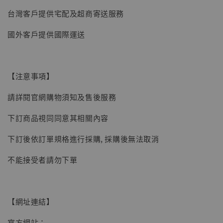
-
+
NT$ 4,980
台灣客戶提供宅配及超商寄送服務
NT$ 5,300
國外客戶提供國際運送
加入購物車
【注意事項】
請詳閱官網購物須知及售後服務
下訂商品視同同意其相關內容
下訂後依訂單規格進行採購, 採購後無法取消
不能接受者請勿下單
【網址連結】
官方網站：