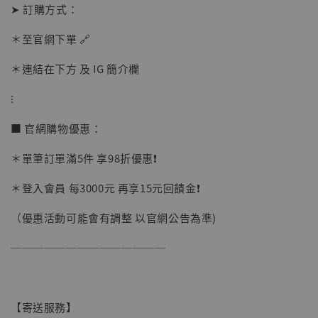
➤ 訂購方式：
＊至官網下單 🔗
＊連結在下方 及 IG 簡介欄
⁝
■ 官網購物優惠：
＊單筆訂單滿5件 享98折優惠❗️
＊登入會員 每3000元 再享15元回饋金❗️
（優惠活動可能會有調整 以官網公告為準)
──────────────
【現貨】BJSTUDIO 1/6系列可動蒐藏人偶 讓
【寄送服務】
子彈飛 鵝城縣長 張麻子 [BK01]