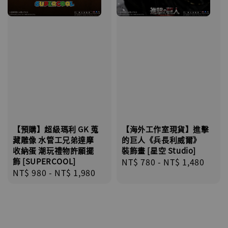
【預購】超級瑪利 GK 蒐
【海外工作室現貨】進擊
藏雕像 水管工兄弟達摩
的巨人《兵長利威爾》
收納蛋 潮玩禮物許願擺
裝飾畫 [星空 Studio]
飾 [SUPERCOOL]
Regular
NT$ 780
-
NT$ 1,480
Regular
NT$ 980
-
NT$ 1,980
price
price