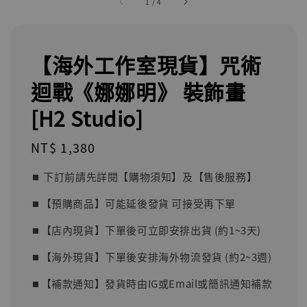
1
/
4
【海外工作室現貨】咒術
迴戰《娜娜明》 裝飾畫
[H2 Studio]
Regular
NT$ 1,380
price
⏹︎ 下訂前請先詳閱【購物須知】及【售後服務】
⏹︎【預購商品】可能延後發貨 可接受再下單
⏹︎【店內現貨】下單後可立即安排出貨 (約1~3天)
⏹︎【海外現貨】下單後安排海外物流發貨 (約2~3週)
⏹︎【補款通知】發貨時由IG或Email或簡訊通知補款