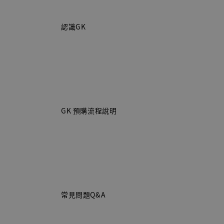
                    認識GK

                    GK 預購流程說明

                    常見問題Q&A
