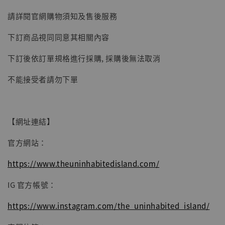
【現貨】BJSTUDIO 1/6系列可動蒐藏人偶 讓
請詳閱官網購物須知及售後服務
子彈飛 鵝城縣長 張麻子 [BK01]
下訂商品視同同意其相關內容
-
+
NT$ 4,980
NT$ 5,300
下訂後依訂單規格進行採購, 採購後無法取消
不能接受者請勿下單
加入購物車
【網址連結】
官方網站：
https://www.theuninhabitedisland.com/
IG 官方帳號：
https://www.instagram.com/the_uninhabited_island/