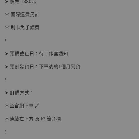
➤ 價格 1380元
＊ 國際運費另計
＊ 刷卡免手續費
⁝
➤ 預購截止日：待工作室通知
➤ 預計發貨日：下單後約1個月到貨
⁝
【店內現貨】海賊王 系列蒐藏雕像 布魯克達
摩 [7STARS Studio]
➤ 訂購方式：
-
+
NT$ 1,500
NT$ 1,870
＊至官網下單 🔗
＊連結在下方 及 IG 簡介欄
加入購物車
⁝