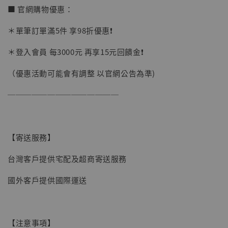
■ 官網購物優惠：
加購優惠【讓子彈飛 鵝城縣長 張麻子 [BK01]】
＊單筆訂單滿5件 享98折優惠❗️
＊登入會員 每3000元 再享15元回饋金❗️
（優惠活動可能會有調整 以官網公告為準)
──────────────
【寄送服務】
台灣客戶提供宅配及超商寄送服務
國外客戶提供國際運送
【注意事項】