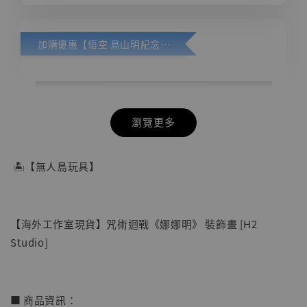
加購優惠【悟空 鳥山明紀念款 [奇蹟工作室]】
瀏覽更多
 🏝【無人島玩具】
【海外工作室現貨】咒術迴戰《娜娜明》 裝飾畫 [H2 
Studio]
■ 商品資訊：