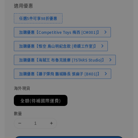
適用優惠
任選5件可享98折優惠
加購優惠【Competitive Toys 梅西 [CM001]】
加購優惠【悟空 鳥山明紀念款 [奇蹟工作室]】
加購優惠【海賊王 布魯克達摩 [7STARS Studio]】
加購優惠【讓子彈飛 鵝城縣長 張麻子 [BK01]】
海外現貨
全額(待補國際運費)
數量