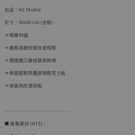
出品：H2 Studio
【店內現貨】七龍珠 系列蒐藏雕像 悟空 鳥山
明紀念款 [奇蹟工作室]
尺寸：50x40 cm (含框)
-
+
NT$ 4,280
＊限量88版
NT$ 5,580
＊畫框為磨砂鋁合金相框
加入購物車
＊德國進口畫紙藝術微噴
＊表面配有防塵透明壓克力板
加購優惠【海賊王 布魯克達摩 [7STARS Studio]】
＊背面爲防潮背板
──────────────
■ 販售資訊 (NT$)：