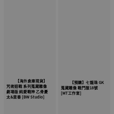
          【海外倉庫現貨】
          【預購】七龍珠 GK 
咒術迴戰 系列蒐藏雕像 
蒐藏雕像 戰鬥服18號 
劇場版 純愛戰神 乙骨憂
[MT工作室]

太&里香 [BW Studio]
