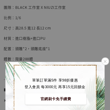
團隊：BLACK 工作室 X NIUZI工作室
【店內現貨】七龍珠 系列蒐藏雕像 悟空 鳥山
明紀念款 [奇蹟工作室]
比例：1/6
-
+
NT$ 4,280
尺寸：高28.5 寬12 長12 cm
NT$ 5,580
材質：進口樹脂+進口PU
加入購物車
配置：頭雕*2，頭雕底座*1
體數：限量288體
加購優惠【海賊王 布魯克達摩 [7STARS Studio]】
──────────────
單筆訂單滿5件 享98折優惠
登入會員 每3000元 再享15元回饋金
■ 販售資訊 (Price in TWD)：
官網刷卡免手續費
➤ 價格 6580元 (訂金3280)