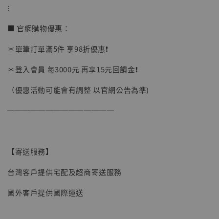
⁝
加購優惠【讓子彈飛 鵝城縣長 張麻子 [BK01]】
■ 官網購物優惠：
＊單筆訂單滿5件 享98折優惠❗️
＊登入會員 每3000元 再享15元回饋金❗️
（優惠活動可能會有調整 以官網公告為準)
──────────────
【寄送服務】
台灣客戶提供宅配及超商寄送服務
國外客戶提供國際運送