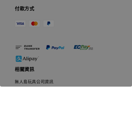
付款方式
相關資訊
無人島玩具公司資訊
里程碑
聯絡我們
認識GK
GK 預購流程說明
常見問題Q&A
EZWay易利委APP教學
For overseas clients