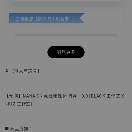
加購優惠【悟空 鳥山明紀念款 [奇蹟工作室]】
瀏覽更多
🏝【無人島玩具】
【預購】NANA GK 蒐藏雕像 岡崎真一3.0 [BLACK 工作室 X
NIUZI工作室]
■ 商品資訊：