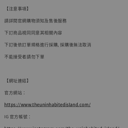
【現貨】BJSTUDIO 1/6系列可動蒐藏人偶 讓
【注意事項】
子彈飛 鵝城縣長 張麻子 [BK01]
請詳閱官網購物須知及售後服務
-
+
NT$ 4,980
NT$ 5,300
下訂商品視同同意其相關內容
下訂後依訂單規格進行採購, 採購後無法取消
加入購物車
不能接受者請勿下單
【網址連結】
官方網站：
https://www.theuninhabitedisland.com/
IG 官方帳號：