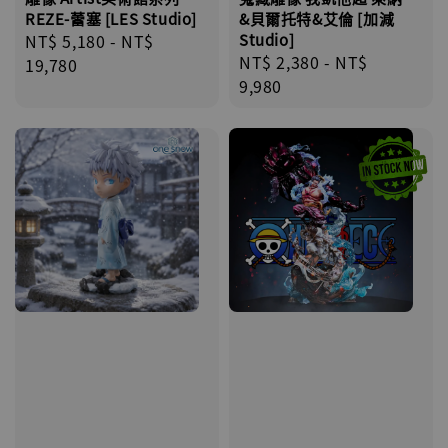
REZE-蕾塞 [LES Studio]
&貝爾托特&艾倫 [加減
Regular
NT$ 5,180
-
NT$
Studio]
Regular
NT$ 2,380
-
NT$
price
19,780
price
9,980