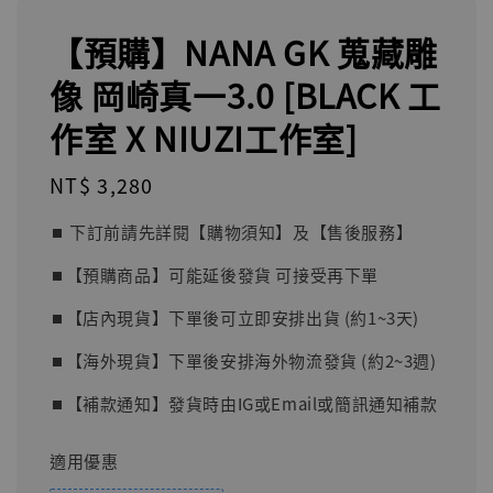
【預購】NANA GK 蒐藏雕
像 岡崎真一3.0 [BLACK 工
作室 X NIUZI工作室]
Regular
NT$ 3,280
price
⏹︎ 下訂前請先詳閱【購物須知】及【售後服務】
⏹︎【預購商品】可能延後發貨 可接受再下單
⏹︎【店內現貨】下單後可立即安排出貨 (約1~3天)
⏹︎【海外現貨】下單後安排海外物流發貨 (約2~3週)
⏹︎【補款通知】發貨時由IG或Email或簡訊通知補款
適用優惠