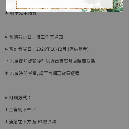
＊ 國際運費另計
＊ 刷卡免手續費
⁝
➤ 預購截止日：待工作室通知
➤ 預計發貨日：2026年10-12月 (僅供參考)
→ 若有提前或延後則以廠商實際發貨時間為準
＊ 若有時間考量, 請至官網現貨區選購
【店內現貨】海賊王 系列蒐藏雕像 布魯克達
摩 [7STARS Studio]
⁝
-
+
NT$ 1,500
NT$ 1,870
➤ 訂購方式：
＊至官網下單 🔗
加入購物車
＊連結在下方 及 IG 簡介欄