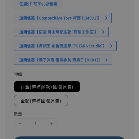
任選5件可享98折優惠
加購優惠【Competitive Toys 梅西 [CM001]】
加購優惠【悟空 鳥山明紀念款 [奇蹟工作室]】
加購優惠【海賊王 布魯克達摩 [7STARS Studio]】
加購優惠【讓子彈飛 鵝城縣長 張麻子 [BK01]】
預購
訂金(待補尾款+國際運費)
全額(待補國際運費)
數量