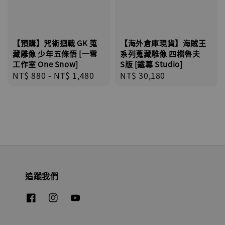
【預購】咒術迴戰 GK 蒐
【海外倉庫現貨】海賊王
藏雕像 少年五條悟 [一雪
系列蒐藏雕像 四檔魯夫
工作室 One Snow]
S版 [鐵幕 Studio]
Regular
NT$ 880
-
NT$ 1,480
Regular
NT$ 30,180
price
price
追蹤我們