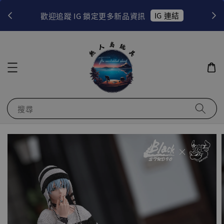
！
IG 連結
歡迎追蹤 IG 鎖定更多新品資訊
搜尋