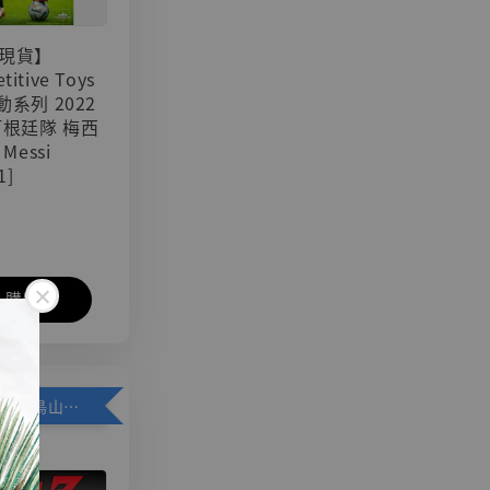
現貨】
titive Toys
可動系列 2022
阿根廷隊 梅西
 Messi
1]
入購物車
加購優惠【悟空 鳥山明紀念款 [奇蹟工作室]】