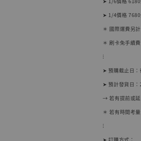
➤ 1/6價格 618
加
➤ 1/4價格 768
＊ 國際運費另計
＊ 刷卡免手續費
⁝
➤ 預購截止日
➤ 預計發貨日：2
→ 若有提前或
＊ 若有時間考量
【現貨
⁝
BJST
可動蒐
➤ 訂購方式：