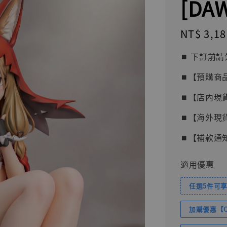
[DAW
Regular
NT$ 3,18
price
⏹︎ 下訂
⏹︎【預購商
⏹︎【店內現
⏹︎【海外現
⏹︎【補款通
適用優惠
任選5件可享
加購優惠【Com