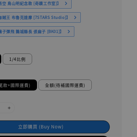
空 鳥山明紀念款 [奇蹟工作室]】
王 布魯克達摩 [7STARS Studio]】
子彈飛 鵝城縣長 張麻子 [BK01]】
1/4比例
尾款+國際運費)
全額(待補國際運費)
立即購買 (Buy Now)