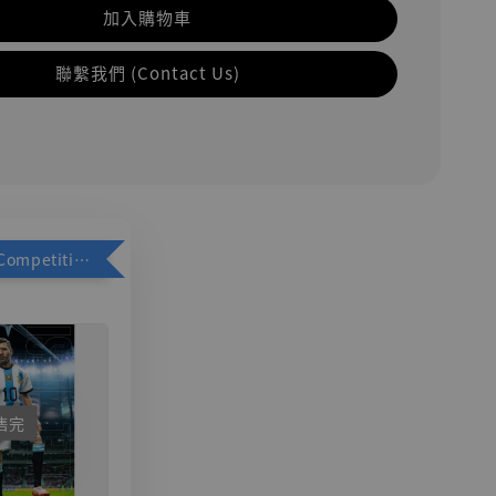
加入購物車
聯繫我們 (Contact Us)
加購優惠【Competitive Toys 梅西 [CM001]】
售完