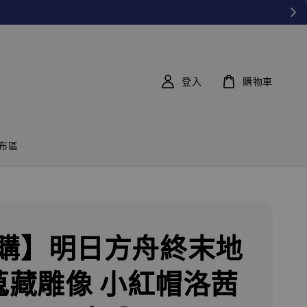
登入
購物車
布區
購】明日方舟終末地
 蒐藏雕像 小紅帽洛茜