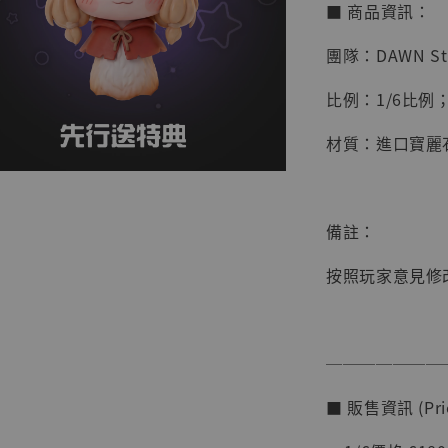
■ 商品資訊：
團隊：DAWN St
比例：1/6比例；
材質：進口寶麗石
備註：
按照玩家意見修
【店內
系列蒐
克達摩 
Studio
───────
NT$ 1,500
■ 販售資訊 (Pric
NT$ 1,870