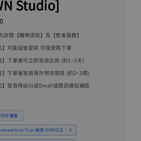
N Studio]
0
前請先詳閱【購物須知】及【售後服務】
品】可能延後發貨 可接受再下單
貨】下單後可立即安排出貨 (約1~3天)
貨】下單後安排海外物流發貨 (約2~3週)
知】發貨時由IG或Email或簡訊通知補款
98折優惠
petitive Toys 梅西 [CM001]】