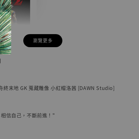
瀏覽更多
現貨】七龍珠
】
藏雕像 悟空
紀念款 [奇蹟
]
末地 GK 蒐藏雕像 小紅帽洛茜 [DAWN Studio]
-
+
，相信自己，不斷前進！"
入購物車