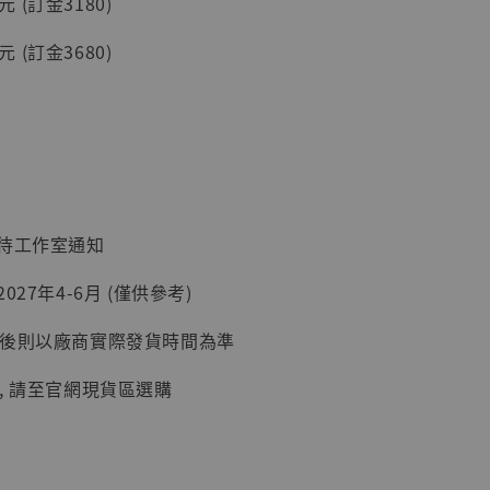
0元 (訂金3180)
入購物車
0元 (訂金3680)
加購優惠【讓子彈飛 鵝城縣長 張麻子 [BK01]】
：待工作室通知
027年4-6月 (僅供參考)
延後則以廠商實際發貨時間為準
, 請至官網現貨區選購
】
UDIO 1/6系列
藏人偶 讓子