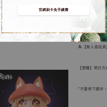
官網刷卡免手續費
【店內
🏝【無人島玩具
系列蒐
鳥山明
工作室
【預購】明日方舟終
NT$ 4,280
NT$ 5,580
"不要停下腳步
加