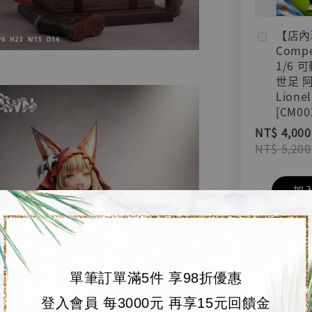
【店內
Compe
1/6 
世足 
Lionel
[CM00
NT$ 4,000
NT$ 5,200
加
單筆訂單滿5件 享98折優惠
登入會員 每3000元 再享15元回饋金