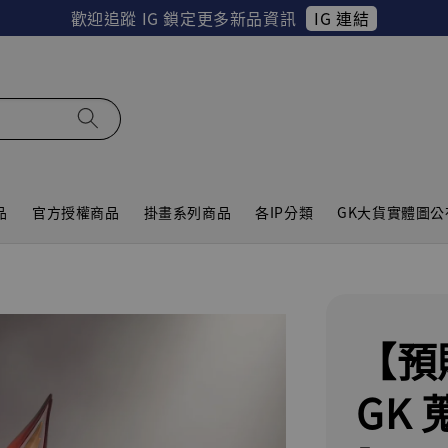
IG 連結
歡迎追蹤 IG 鎖定更多新品資訊
品
官方授權商品
掛畫系列商品
各IP分類
GK大貨實體圖公
【預
GK