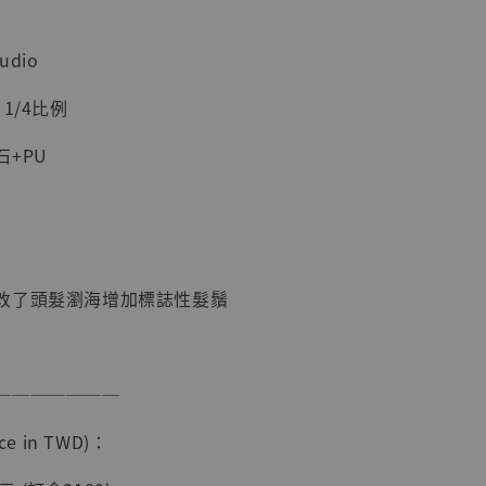
加購優惠【海賊王 布魯克達摩 [7STARS Studio]】
udio
1/4比例
+PU
改了頭髮瀏海增加標誌性髮鬚
現貨】海賊王
藏雕像 布魯
[7STARS
]
───────
-
+
e in TWD)：