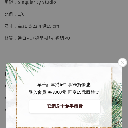
團隊：Singularity Studio
【店內現貨】七龍珠 系列蒐藏雕像 悟空 鳥山
明紀念款 [奇蹟工作室]
比例：1/6
-
+
NT$ 4,280
尺寸：高31 寬22.4 深15 cm
NT$ 5,580
材質：進口PU+透明樹脂+透明PU
加入購物車
──────────────
加購優惠【海賊王 布魯克達摩 [7STARS Studio]】
■ 販售資訊 (Price in TWD)：
單筆訂單滿5件 享98折優惠
➤ 價格 8180元 (訂金4580)
登入會員 每3000元 再享15元回饋金
＊ 國際運費另計
官網刷卡免手續費
＊ 刷卡免手續費
⁝