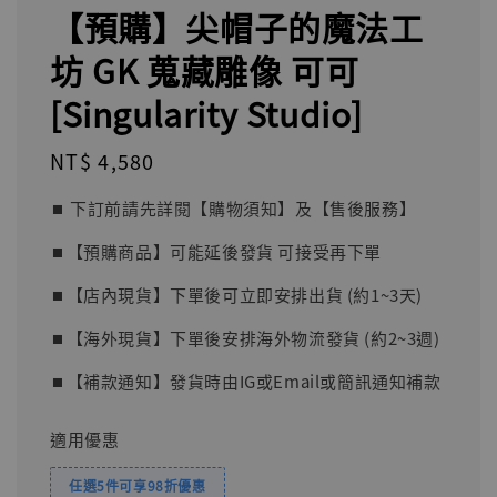
【預購】尖帽子的魔法工
坊 GK 蒐藏雕像 可可
[Singularity Studio]
Regular
NT$ 4,580
price
⏹︎ 下訂前請先詳閱【購物須知】及【售後服務】
⏹︎【預購商品】可能延後發貨 可接受再下單
⏹︎【店內現貨】下單後可立即安排出貨 (約1~3天)
⏹︎【海外現貨】下單後安排海外物流發貨 (約2~3週)
⏹︎【補款通知】發貨時由IG或Email或簡訊通知補款
適用優惠
任選5件可享98折優惠