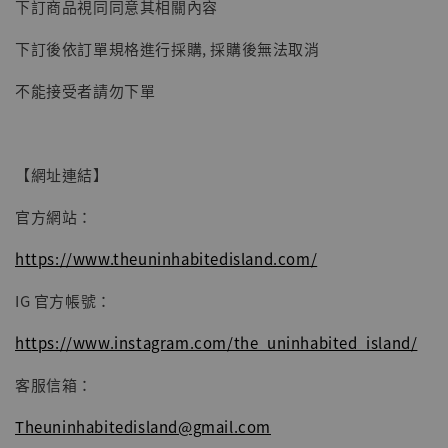
【現貨】BJSTUDIO 1/6系列可動蒐藏人偶 讓
下訂商品視同同意其相關內容
子彈飛 鵝城縣長 張麻子 [BK01]
下訂後依訂單規格進行採購, 採購後無法取消
-
+
NT$ 4,980
NT$ 5,300
不能接受者請勿下單
加入購物車
【網址連結】
官方網站：
https://www.theuninhabitedisland.com/
IG 官方帳號：
https://www.instagram.com/the_uninhabited_island/
客服信箱：
Theuninhabitedisland@gmail.com