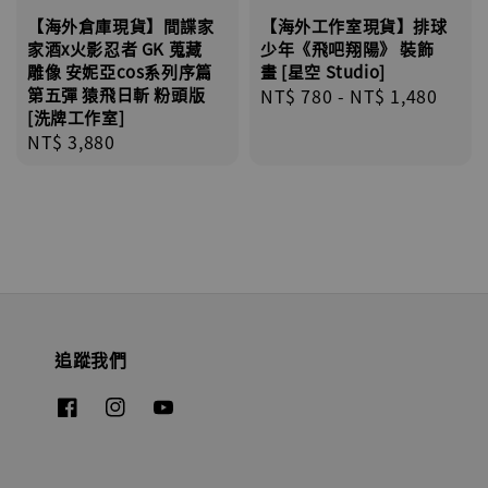
【海外倉庫現貨】間諜家
【海外工作室現貨】排球
家酒x火影忍者 GK 蒐藏
少年《飛吧翔陽》 裝飾
雕像 安妮亞cos系列序篇
畫 [星空 Studio]
第五彈 猿飛日斬 粉頭版
Regular
NT$ 780
-
NT$ 1,480
[洗牌工作室]
price
Regular
NT$ 3,880
price
追蹤我們