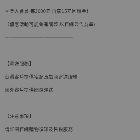
加購優惠【讓子彈飛 鵝城縣長 張麻子 [BK01]】
＊登入會員 每3000元 再享15元回饋金❗️
（優惠活動可能會有調整 以官網公告為準)
──────────────
【寄送服務】
台灣客戶提供宅配及超商寄送服務
國外客戶提供國際運送
【注意事項】
請詳閱官網購物須知及售後服務