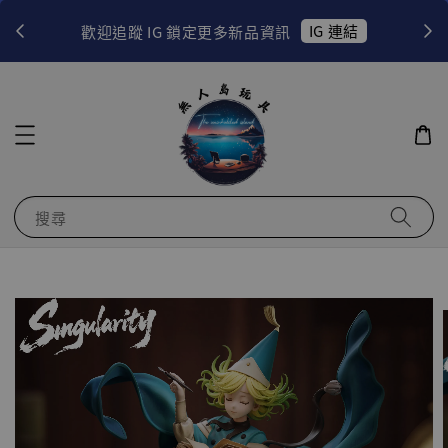
！
IG 連結
歡迎追蹤 IG 鎖定更多新品資訊
搜尋