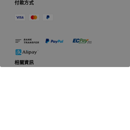
付款方式
相關資訊
無人島玩具公司資訊
里程碑
聯絡我們
認識GK
GK 預購流程說明
常見問題Q&A
EZWay易利委APP教學
For overseas clients