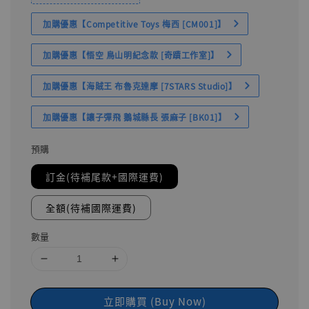
加購優惠【Competitive Toys 梅西 [CM001]】
加購優惠【悟空 鳥山明紀念款 [奇蹟工作室]】
加購優惠【海賊王 布魯克達摩 [7STARS Studio]】
加購優惠【讓子彈飛 鵝城縣長 張麻子 [BK01]】
預購
訂金(待補尾款+國際運費)
全額(待補國際運費)
數量
立即購買 (Buy Now)