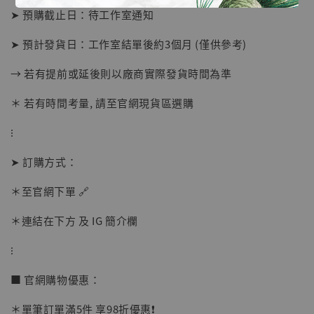
➤ 預購截止日：待工作室通知
➤ 預計發貨日：工作室結單後約3個月 (僅供參考)
→ 若有提前或延後則以廠商實際發貨時間為準
＊ 若有時間考量, 請至官網現貨區選購
⁝
➤ 訂購方式：
【店內現貨】海賊王 系列蒐藏雕像 布魯克達
摩 [7STARS Studio]
＊至官網下單 🔗
-
+
NT$ 1,500
NT$ 1,870
＊連結在下方 及 IG 簡介欄
⁝
加入購物車
■ 官網購物優惠：
＊單筆訂單滿5件 享98折優惠❗️