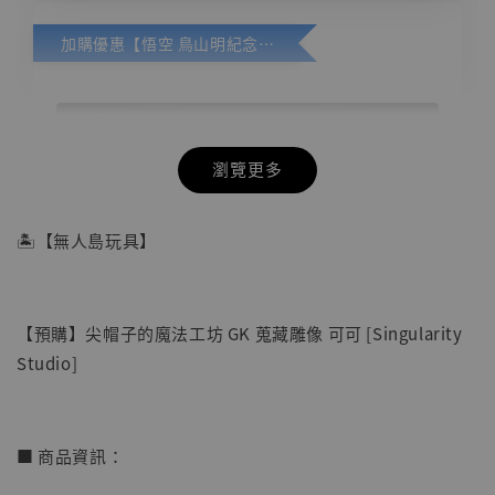
加購優惠【悟空 鳥山明紀念款 [奇蹟工作室]】
瀏覽更多
🏝【無人島玩具】
【預購】尖帽子的魔法工坊 GK 蒐藏雕像 可可 [Singularity
Studio]
■ 商品資訊：