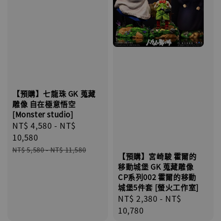
【預購】七龍珠 GK 蒐藏
雕像 自在極意悟空
[Monster studio]
Sale
NT$ 4,580
-
NT$
price
10,580
Regular
NT$ 5,580
-
NT$ 11,580
【預購】宮崎駿 霍爾的
price
移動城堡 GK 蒐藏雕像
CP系列002 霍爾的移動
城堡5件套 [螢火工作室]
Regular
NT$ 2,380
-
NT$
price
10,780