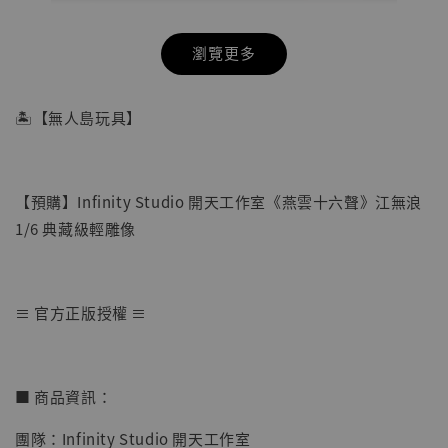
瀏覽更多
🏝【無人島玩具】
【預購】Infinity Studio 開天工作室《燕雲十六聲》江無浪
1/6 典藏級輕雕像
≡ 官方正版授權 ≡
【店內現貨】七龍珠 系列蒐藏雕像 悟空 鳥山
明紀念款 [奇蹟工作室]
■ 商品資訊：
-
+
NT$ 4,280
團隊：Infinity Studio 開天工作室
NT$ 5,580