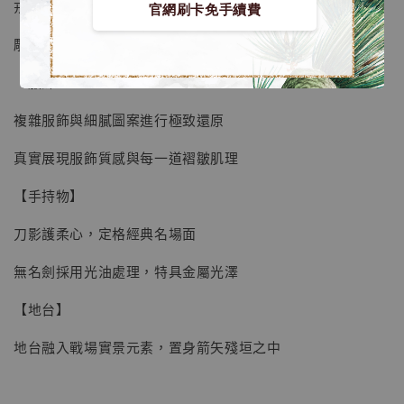
戎痕入微，眉目含霜
官網刷卡免手續費
雕像級分層手工塗裝，面部痕跡刻畫逼真
【服飾】
複雜服飾與細膩圖案進行極致還原
真實展現服飾質感與每一道褶皺肌理
【手持物】
刀影護柔心，定格經典名場面
無名劍採用光油處理，特具金屬光澤
【地台】
【現貨】BJSTUDIO 1/6系列可動蒐藏人偶 讓
子彈飛 鵝城縣長 張麻子 [BK01]
地台融入戰場實景元素，置身箭矢殘垣之中
-
+
NT$ 4,980
NT$ 5,300