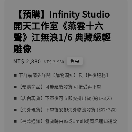
【預購】Infinity Studio
開天工作室《燕雲十六
聲》江無浪1/6 典藏級輕
雕像
Sale
NT$ 2,880
Regular
售完
NT$ 2,980
price
price
⏹︎ 下訂前請先詳閱【購物須知】及【售後服務】
⏹︎【預購商品】可能延後發貨 可接受再下單
⏹︎【店內現貨】下單後可立即安排出貨 (約1~3天)
⏹︎【海外現貨】下單後安排海外物流發貨 (約2~3週)
⏹︎【補款通知】發貨時由IG或Email或簡訊通知補款