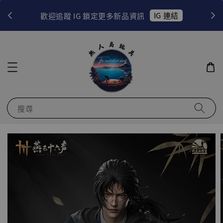
！
IG 連結
歡迎追蹤 IG 鎖定更多新品資訊
搜尋