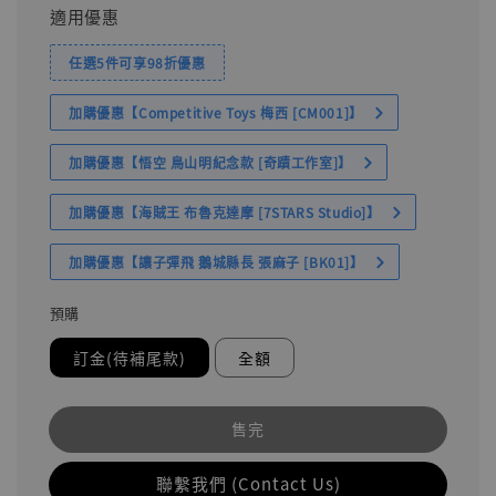
適用優惠
任選5件可享98折優惠
加購優惠【Competitive Toys 梅西 [CM001]】
加購優惠【悟空 鳥山明紀念款 [奇蹟工作室]】
加購優惠【海賊王 布魯克達摩 [7STARS Studio]】
加購優惠【讓子彈飛 鵝城縣長 張麻子 [BK01]】
預購
訂金(待補尾款)
全額
售完
聯繫我們 (Contact Us)