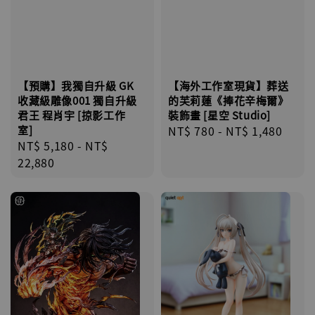
【預購】我獨自升級 GK
【海外工作室現貨】葬送
收藏級雕像001 獨自升級
的芙莉蓮《捧花辛梅爾》
君王 程肖宇 [掠影工作
裝飾畫 [星空 Studio]
室]
Regular
NT$ 780
-
NT$ 1,480
Regular
NT$ 5,180
-
NT$
price
price
22,880