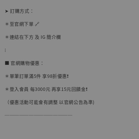
➤ 訂購方式：
＊至官網下單 🔗
＊連結在下方 及 IG 簡介欄
⁝
■ 官網購物優惠：
＊單筆訂單滿5件 享98折優惠❗️
＊登入會員 每3000元 再享15元回饋金❗️
（優惠活動可能會有調整 以官網公告為準)
──────────────