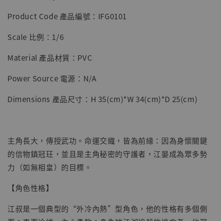
Product Code 產品編號：IFG0101
加入購物車
Scale 比例：1/6
Material 產品材質：PVC
加購優惠【海賊王 布魯克達摩 [7STARS Studio]】
Power Source 電源：N/A
Dimensions 產品尺寸：H 35(cm)*W 34(cm)*D 25(cm)
主角長大，傳授武功。命運交織，皆為前緣：因為身懷關鍵
的信物鎮冠玨，並且是主角秘密的守護者，江晏成為眾多勢
力（如無相皇）的目標。
【角色性格】
江叔是一個典型的“外冷內熱”型角色，他的性格有多個側