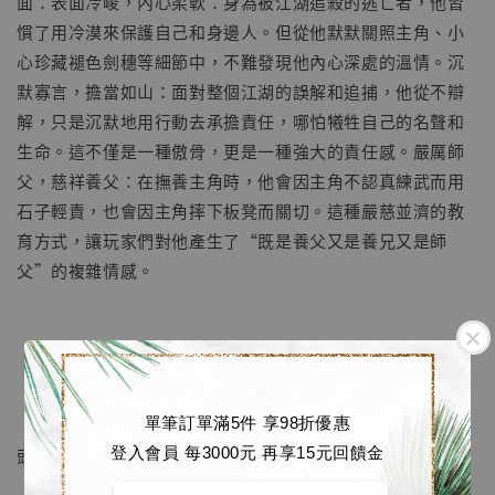
面：表面冷峻，內心柔軟：身為被江湖追殺的逃亡者，他習
慣了用冷漠來保護自己和身邊人。但從他默默關照主角、小
心珍藏褪色劍穗等細節中，不難發現他內心深處的溫情。沉
默寡言，擔當如山：面對整個江湖的誤解和追捕，他從不辯
解，只是沉默地用行動去承擔責任，哪怕犧牲自己的名聲和
【店內現貨】海賊王 系列蒐藏雕像 布魯克達
生命。這不僅是一種傲骨，更是一種強大的責任感。嚴厲師
摩 [7STARS Studio]
父，慈祥養父：在撫養主角時，他會因主角不認真練武而用
-
+
NT$ 1,500
石子輕責，也會因主角摔下板凳而關切。這種嚴慈並濟的教
NT$ 1,870
育方式，讓玩家們對他產生了“既是養父又是養兄又是師
父”的複雜情感。
加入購物車
【產品細節】
【頭部】
加購優惠【讓子彈飛 鵝城縣長 張麻子 [BK01]】
單筆訂單滿5件 享98折優惠
登入會員 每3000元 再享15元回饋金
頭雕部分以寫實級工藝呈現還原