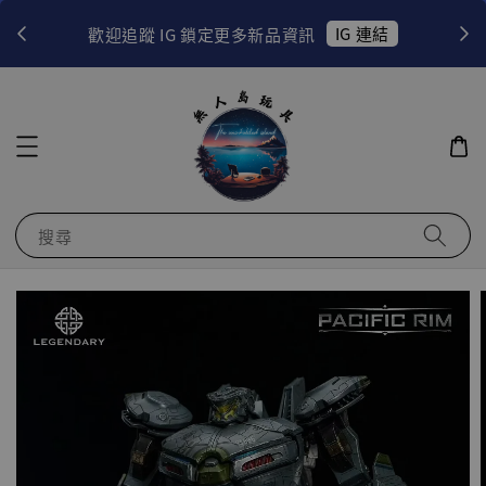
！
IG 連結
歡迎追蹤 IG 鎖定更多新品資訊
搜尋