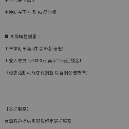
＊連結在下方 及 IG 簡介欄
⁝
■ 官網購物優惠：
＊單筆訂單滿5件 享98折優惠❗️
＊登入會員 每3000元 再享15元回饋金❗️
（優惠活動可能會有調整 以官網公告為準)
──────────────
【寄送服務】
台灣客戶提供宅配及超商寄送服務