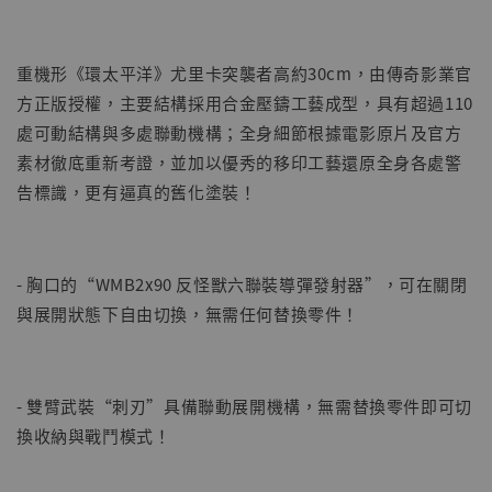
重機形《環太平洋》尤里卡突襲者高約30cm，由傳奇影業官
方正版授權，主要結構採用合金壓鑄工藝成型，具有超過110
處可動結構與多處聯動機構；全身細節根據電影原片及官方
【現貨】BJSTUDIO 1/6系列可動蒐藏人偶 讓
素材徹底重新考證，並加以優秀的移印工藝還原全身各處警
子彈飛 鵝城縣長 張麻子 [BK01]
告標識，更有逼真的舊化塗裝！
-
+
NT$ 4,980
NT$ 5,300
- 胸口的“WMB2x90 反怪獸六聯裝導彈發射器”，可在關閉
加入購物車
與展開狀態下自由切換，無需任何替換零件！
- 雙臂武裝“刺刃”具備聯動展開機構，無需替換零件即可切
換收納與戰鬥模式！