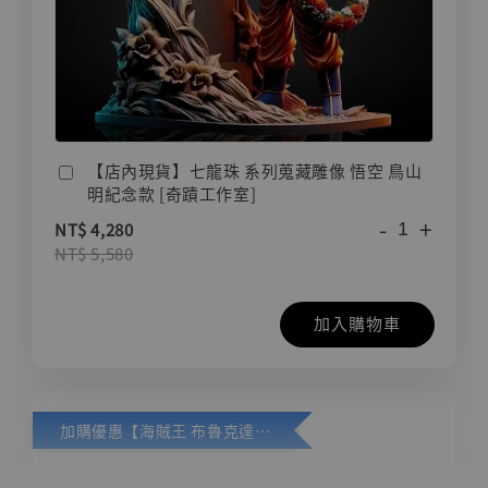
【店內現貨】七龍珠 系列蒐藏雕像 悟空 鳥山
明紀念款 [奇蹟工作室]
-
+
NT$ 4,280
NT$ 5,580
加入購物車
加購優惠【海賊王 布魯克達摩 [7STARS Studio]】