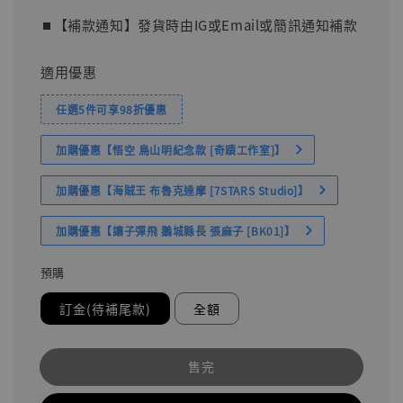
⏹︎【補款通知】發貨時由IG或Email或簡訊通知補款
適用優惠
任選5件可享98折優惠
加購優惠【悟空 鳥山明紀念款 [奇蹟工作室]】
加購優惠【海賊王 布魯克達摩 [7STARS Studio]】
加購優惠【讓子彈飛 鵝城縣長 張麻子 [BK01]】
預購
訂金(待補尾款)
全額
售完