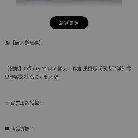
瀏覽更多
🏝【無人島玩具】
【預購】Infinity Studio 開天工作室 重機形《環太平洋》尤
里卡突襲者 合金可動人偶
≡ 官方正版授權 ≡
【店內現貨】海賊王 系列蒐藏雕像 布魯克達
摩 [7STARS Studio]
■ 商品資訊：
-
+
NT$ 1,500