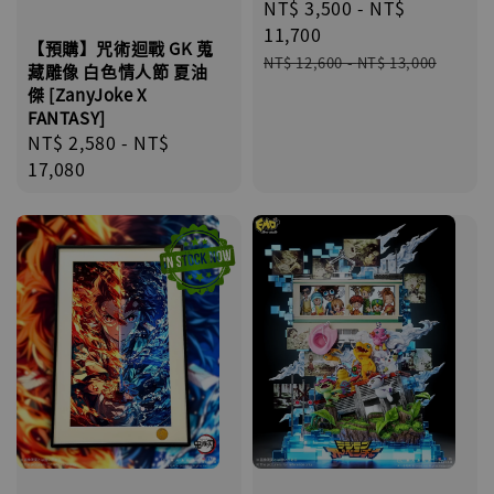
Sale
NT$ 3,500
-
NT$
price
11,700
【預購】咒術迴戰 GK 蒐
Regular
NT$ 12,600
-
NT$ 13,000
藏雕像 白色情人節 夏油
price
傑 [ZanyJoke X
FANTASY]
Regular
NT$ 2,580
-
NT$
price
17,080