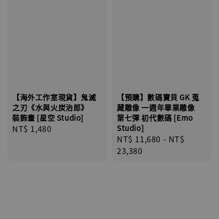
【海外工作室現貨】鬼滅
【預購】數碼寶貝 GK 蒐
之刃《水與火炭治郎》
藏雕像 一週年畢業雕像
裝飾畫 [星空 Studio]
第七彈 初代數碼 [Emo
Regular
NT$ 1,480
Studio]
Regular
NT$ 11,680
-
NT$
price
price
23,380