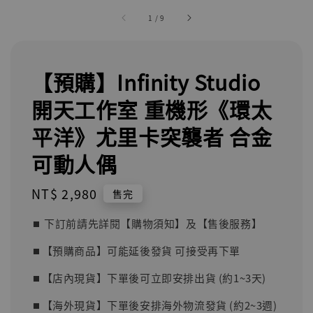
1
/
9
【預購】Infinity Studio
開天工作室 重機形《環太
平洋》尤里卡突襲者 合金
可動人偶
Regular
NT$ 2,980
售完
price
⏹︎ 下訂前請先詳閱【購物須知】及【售後服務】
⏹︎【預購商品】可能延後發貨 可接受再下單
⏹︎【店內現貨】下單後可立即安排出貨 (約1~3天)
⏹︎【海外現貨】下單後安排海外物流發貨 (約2~3週)