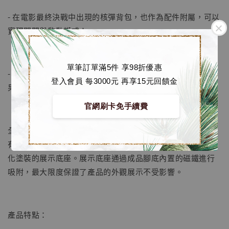
- 在電影最終決戰中出現的核彈背包，也作為配件附屬，可以
實現關閉與啟動模式！
單筆訂單滿5件 享98折優惠
- 胸口的導彈發射器附屬有發射特效零件，用以提升展示效
登入會員 每3000元 再享15元回饋金
果；
官網刷卡免手續費
全身包括駕駛艙在內共有4 處具備LED 發光功能，更附帶了
有《環太平洋》電影標題的展示銘牌，以及一個具有細緻舊
化塗裝的展示底座。展示底座通過成品腳底內置的磁鐵進行
吸附，最大限度保證了產品的外觀展示不受影響。
產品特點：