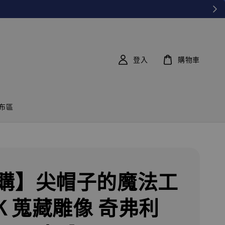
登入
購物車
布區
購】尖帽子的魔法工
GK 蒐藏雕像 奇弗利