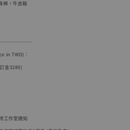
珠棉，牛皮箱
───────
e in TWD)：
現貨】海賊王
藏雕像 布魯
(訂金3280)
[7STARS
]
-
+
入購物車
：待工作室通知