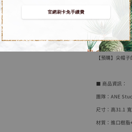
官網刷卡免手續費
【店內
🏝【無人島玩具
系列蒐
鳥山明
工作室
【預購】尖帽子的魔
NT$ 4,280
NT$ 5,580
■ 商品資訊：
加
團隊：ANE Stud
尺寸：高31.1 寬2
材質：進口樹脂+