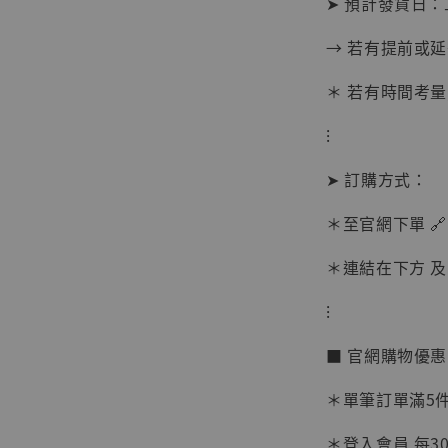
➤ 預計發貨日：
→ 若有提前或
＊ 若有時間考量
⁝
➤ 訂購方式：
＊至官網下單 🔗
＊連結在下方 及 
【現貨
⁝
BJST
可動蒐
■ 官網購物優
彈飛 
子 [BK
＊單筆訂單滿5件 
NT$ 4,980
＊登入會員 每30