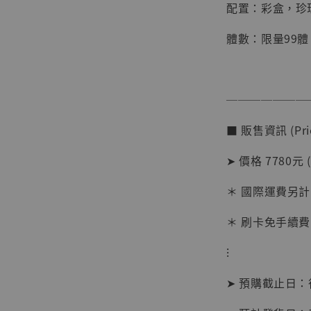
配置：彩盒，珍
體數：限量99體
───────
■ 販售資訊 (Pric
【店內
系列蒐
➤ 價格 7780元 
克達摩 
Studio
＊ 國際運費另計
NT$ 1,500
＊ 刷卡免手續費
NT$ 1,870
⁝
加
➤ 預購截止日