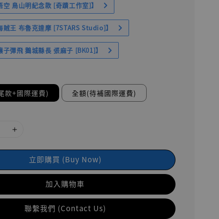
空 鳥山明紀念款 [奇蹟工作室]】
王 布魯克達摩 [7STARS Studio]】
子彈飛 鵝城縣長 張麻子 [BK01]】
尾款+國際運費)
全額(待補國際運費)
立即購買 (Buy Now)
加入購物車
聯繫我們 (Contact Us)