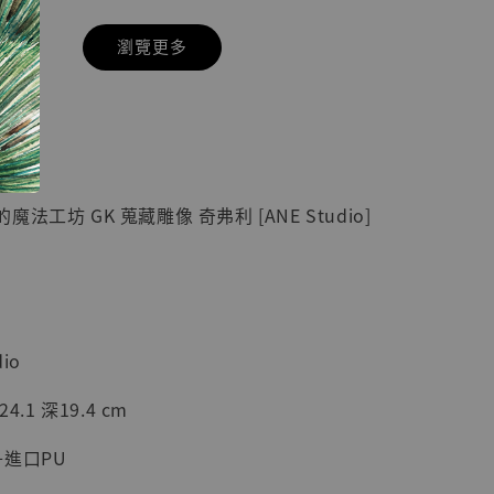
瀏覽更多
現貨】七龍珠
】
藏雕像 悟空
紀念款 [奇蹟
]
法工坊 GK 蒐藏雕像 奇弗利 [ANE Studio]
-
+
入購物車
io
4.1 深19.4 cm
加購優惠【海賊王 布魯克達摩 [7STARS Studio]】
進口PU