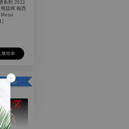
可動系列 2022
阿根廷隊 梅西
 Messi
1]
入購物車
加購優惠【悟空 鳥山明紀念款 [奇蹟工作室]】