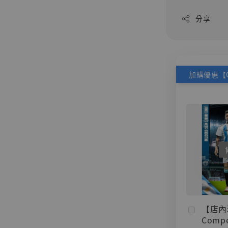
分享
【店內
Compe