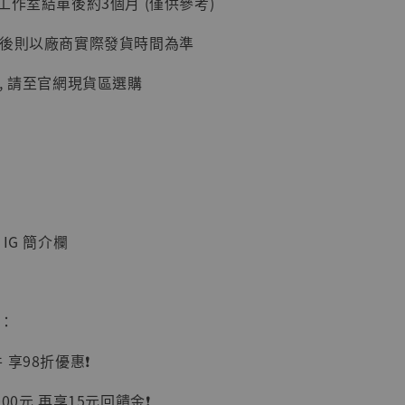
工作室結單後約3個月 (僅供參考)
加購優惠【讓子彈飛 鵝城縣長 張麻子 [BK01]】
延後則以廠商實際發貨時間為準
, 請至官網現貨區選購
IG 簡介欄
】
UDIO 1/6系列
藏人偶 讓子
惠：
鵝城縣長 張麻
01]
享98折優惠❗️
-
+
00元 再享15元回饋金❗️