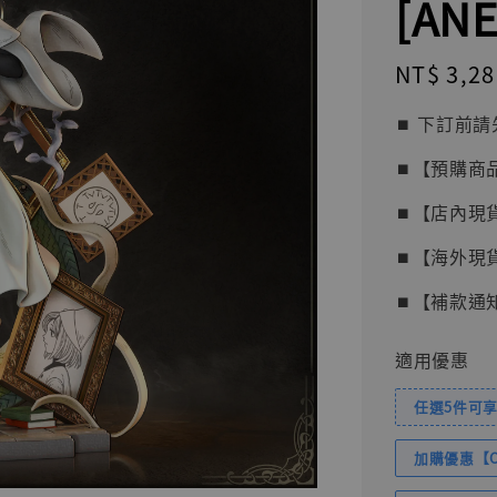
[ANE
Regular
NT$ 3,28
price
⏹︎ 下訂
⏹︎【預購商
⏹︎【店內現
⏹︎【海外現
⏹︎【補款通
適用優惠
任選5件可享
加購優惠【Com