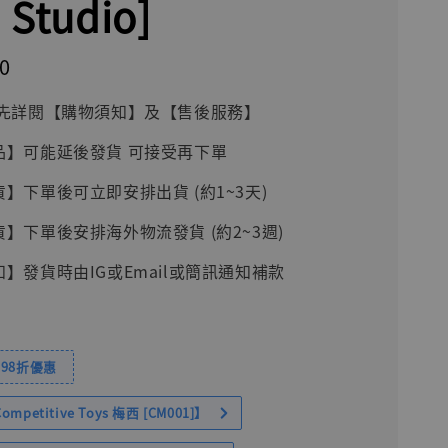
 Studio]
0
前請先詳閱【購物須知】及【售後服務】
品】可能延後發貨 可接受再下單
貨】下單後可立即安排出貨 (約1~3天)
貨】下單後安排海外物流發貨 (約2~3週)
知】發貨時由IG或Email或簡訊通知補款
98折優惠
petitive Toys 梅西 [CM001]】