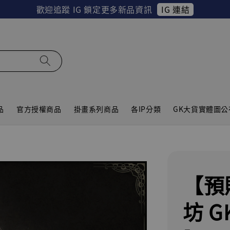
IG 連結
歡迎追蹤 IG 鎖定更多新品資訊
品
官方授權商品
掛畫系列商品
各IP分類
GK大貨實體圖公
【預
坊 