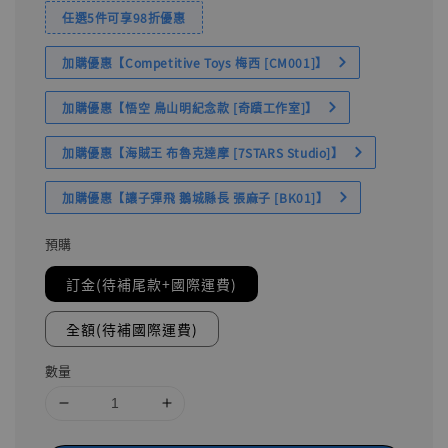
任選5件可享98折優惠
加購優惠【Competitive Toys 梅西 [CM001]】
加購優惠【悟空 鳥山明紀念款 [奇蹟工作室]】
加購優惠【海賊王 布魯克達摩 [7STARS Studio]】
加購優惠【讓子彈飛 鵝城縣長 張麻子 [BK01]】
預購
訂金(待補尾款+國際運費)
全額(待補國際運費)
數量