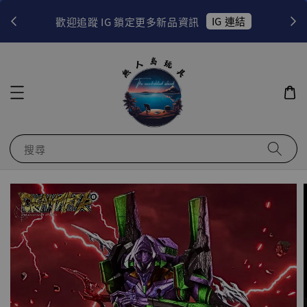
！
IG 連結
歡迎追蹤 IG 鎖定更多新品資訊
搜尋