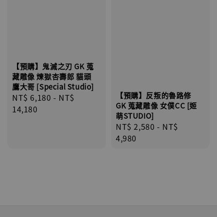
【預購】鬼滅之刃 GK 蒐
藏雕像 煉獄杏壽郎 貓頭
鷹大哥 [Special Studio]
【預購】反叛的魯路修
Regular
NT$ 6,180
-
NT$
GK 蒐藏雕像 女僕CC [姬
price
14,180
萌STUDIO]
Regular
NT$ 2,580
-
NT$
price
4,980