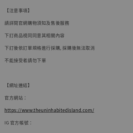
【現貨】BJSTUDIO 1/6系列可動蒐藏人偶 讓
【注意事項】
子彈飛 鵝城縣長 張麻子 [BK01]
請詳閱官網購物須知及售後服務
-
+
NT$ 4,980
NT$ 5,300
下訂商品視同同意其相關內容
下訂後依訂單規格進行採購, 採購後無法取消
加入購物車
不能接受者請勿下單
【網址連結】
官方網站：
https://www.theuninhabitedisland.com/
IG 官方帳號：