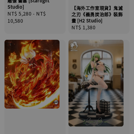
雕像 蕾塞 [Starlight
Studio]
【海外工作室現貨】鬼滅
Regular
NT$ 5,280
-
NT$
之刃《義勇炭治郎》裝飾
price
10,580
畫 [H2 Studio]
Regular
NT$ 1,380
price