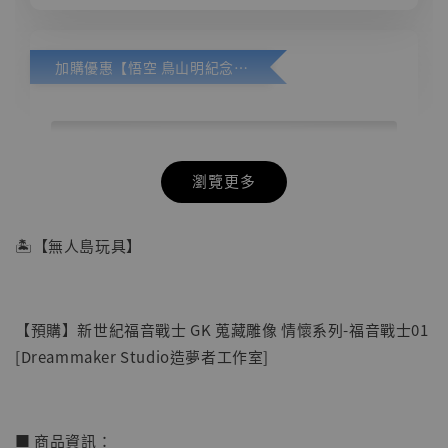
加購優惠【悟空 鳥山明紀念款 [奇蹟工作室]】
瀏覽更多
🏝【無人島玩具】
【預購】新世紀福音戰士 GK 蒐藏雕像 情懷系列-福音戰士01
[Dreammaker Studio造夢者工作室]
■ 商品資訊：