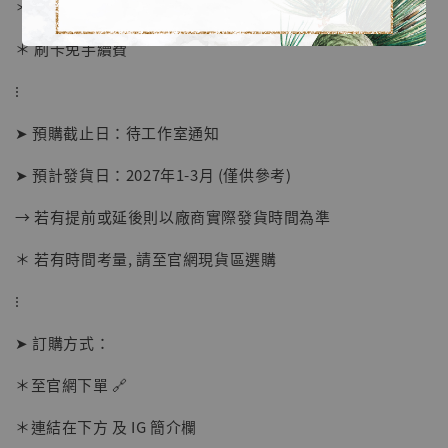
＊ 國際運費另計
＊ 刷卡免手續費
⁝
➤ 預購截止日：待工作室通知
➤ 預計發貨日：2027年1-3月 (僅供參考)
→ 若有提前或延後則以廠商實際發貨時間為準
＊ 若有時間考量, 請至官網現貨區選購
【店內現貨】海賊王 系列蒐藏雕像 布魯克達
摩 [7STARS Studio]
⁝
-
+
NT$ 1,500
NT$ 1,870
➤ 訂購方式：
＊至官網下單 🔗
加入購物車
＊連結在下方 及 IG 簡介欄