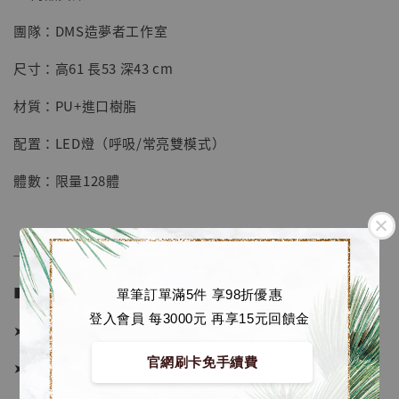
團隊：DMS造夢者工作室
【店內現貨】七龍珠 系列蒐藏雕像 悟空 鳥山
明紀念款 [奇蹟工作室]
尺寸：高61 長53 深43 cm
-
+
NT$ 4,280
材質：PU+進口樹脂
NT$ 5,580
配置：LED燈（呼吸/常亮雙模式）
加入購物車
體數：限量128體
加購優惠【海賊王 布魯克達摩 [7STARS Studio]】
──────────────
■ 販售資訊 (Price in TWD)：
單筆訂單滿5件 享98折優惠
登入會員 每3000元 再享15元回饋金
➤ 原價 17180元 (訂金9280)
官網刷卡免手續費
➤ 限時優惠價格 14980元 (訂金9280)