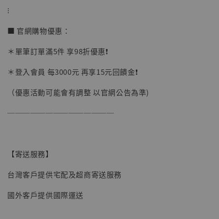
⁝
加購優惠【讓子彈飛 鵝城縣長 張麻子 [BK01]】
■ 官網購物優惠：
＊單筆訂單滿5件 享98折優惠❗️
＊登入會員 每3000元 再享15元回饋金❗️
（優惠活動可能會有調整 以官網公告為準)
──────────────
【寄送服務】
台灣客戶提供宅配及超商寄送服務
國外客戶提供國際運送