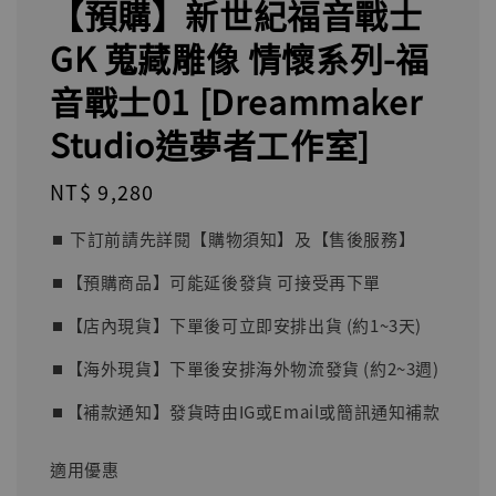
【預購】新世紀福音戰士
GK 蒐藏雕像 情懷系列-福
音戰士01 [Dreammaker
Studio造夢者工作室]
Regular
NT$ 9,280
price
⏹︎ 下訂前請先詳閱【購物須知】及【售後服務】
⏹︎【預購商品】可能延後發貨 可接受再下單
⏹︎【店內現貨】下單後可立即安排出貨 (約1~3天)
⏹︎【海外現貨】下單後安排海外物流發貨 (約2~3週)
⏹︎【補款通知】發貨時由IG或Email或簡訊通知補款
適用優惠