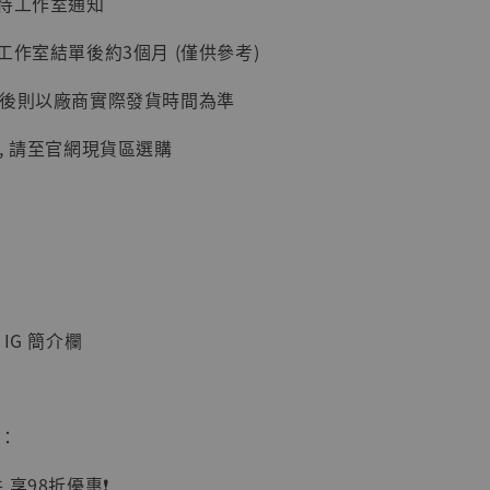
：待工作室通知
加購優惠【讓子彈飛 鵝城縣長 張麻子 [BK01]】
工作室結單後約3個月 (僅供參考)
延後則以廠商實際發貨時間為準
, 請至官網現貨區選購
】
IG 簡介欄
UDIO 1/6系列
藏人偶 讓子
鵝城縣長 張麻
01]
惠：
-
+
享98折優惠❗️