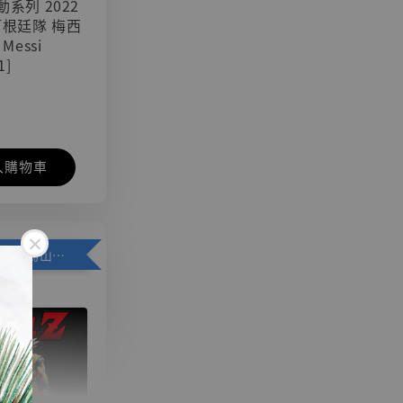
可動系列 2022
阿根廷隊 梅西
 Messi
1]
入購物車
加購優惠【悟空 鳥山明紀念款 [奇蹟工作室]】