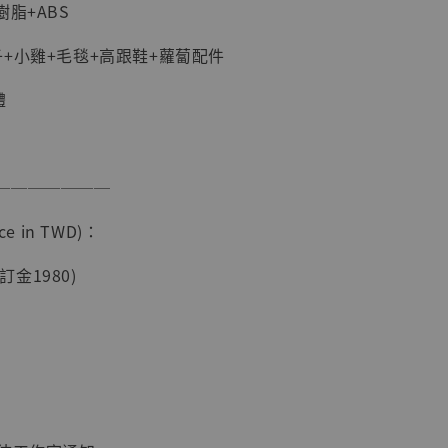
樹脂+ABS
+小雞+毛毯+高跟鞋+蘿蔔配件
體
───────
現貨】海賊王
藏雕像 布魯
e in TWD)：
[7STARS
]
(訂金1980)
-
+
入購物車