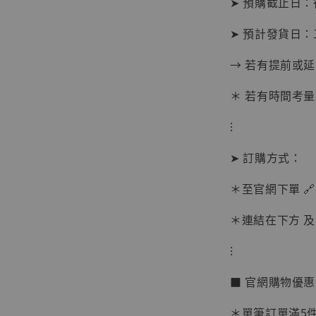
➤ 預購截止日
➤ 預計發貨日：
→ 若有提前或
＊ 若有時間考量
⁝
➤ 訂購方式：
＊至官網下單 🔗
【現貨
＊連結在下方 及 
BJST
可動蒐
⁝
彈飛 
子 [BK
■ 官網購物優
NT$ 4,980
＊單筆訂單滿5件 