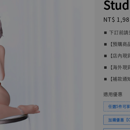
Stud
Regular
NT$ 1,98
price
⏹︎ 下訂
⏹︎【預購商
⏹︎【店內現
⏹︎【海外現
⏹︎【補款通
適用優惠
任選5件可享
加購優惠【Com