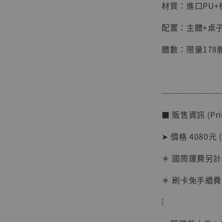
材質：進口PU+
配置：主體+桌子
體數：限量178
───────
【店內
系列蒐
■ 販售資訊 (Pric
克達摩 
Studio
➤ 價格 4080元 
NT$ 1,500
＊ 國際運費另計
NT$ 1,870
＊ 刷卡免手續費
加
⁝