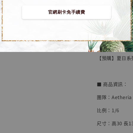
官網刷卡免手續費
【店內
🏝【無人島玩具
系列蒐
鳥山明
工作室
【預購】夏日系列 G
NT$ 4,280
NT$ 5,580
■ 商品資訊：
加
團隊：Aetheria 
比例：1/6
尺寸：高30 長13