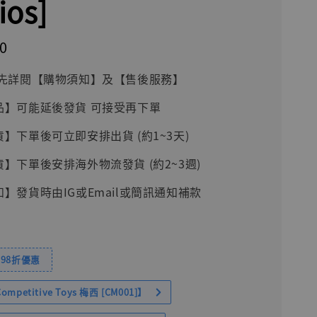
ios]
0
前請先詳閱【購物須知】及【售後服務】
品】可能延後發貨 可接受再下單
貨】下單後可立即安排出貨 (約1~3天)
貨】下單後安排海外物流發貨 (約2~3週)
知】發貨時由IG或Email或簡訊通知補款
98折優惠
petitive Toys 梅西 [CM001]】