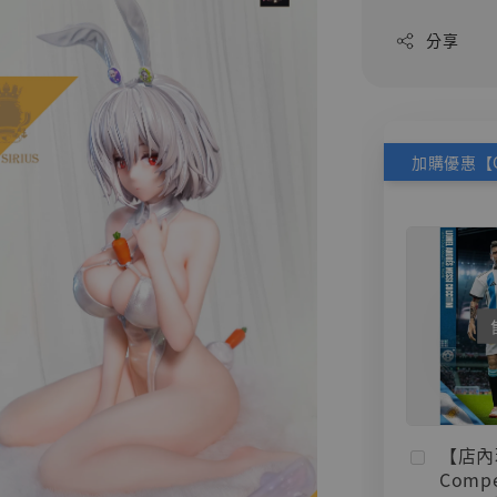
分享
【店內
Compe