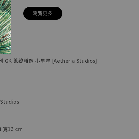
瀏覽更多
現貨】七龍珠
】
藏雕像 悟空
紀念款 [奇蹟
]
K 蒐藏雕像 小星星 [Aetheria Studios]
-
+
入購物車
Studios
加購優惠【海賊王 布魯克達摩 [7STARS Studio]】
 寬13 cm