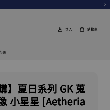
登入
購物車
布區
購】夏日系列 GK 蒐
 小星星 [Aetheria