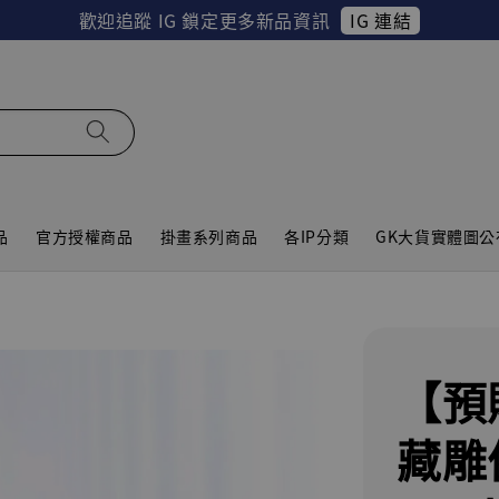
IG 連結
歡迎追蹤 IG 鎖定更多新品資訊
品
官方授權商品
掛畫系列商品
各IP分類
GK大貨實體圖公
【預
藏雕像