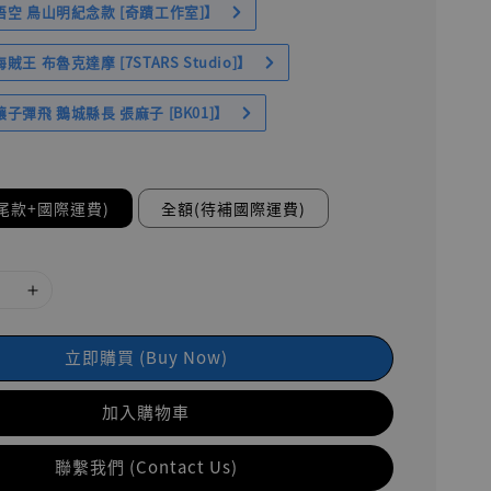
空 鳥山明紀念款 [奇蹟工作室]】
王 布魯克達摩 [7STARS Studio]】
子彈飛 鵝城縣長 張麻子 [BK01]】
尾款+國際運費)
全額(待補國際運費)
立即購買 (Buy Now)
加入購物車
聯繫我們 (Contact Us)