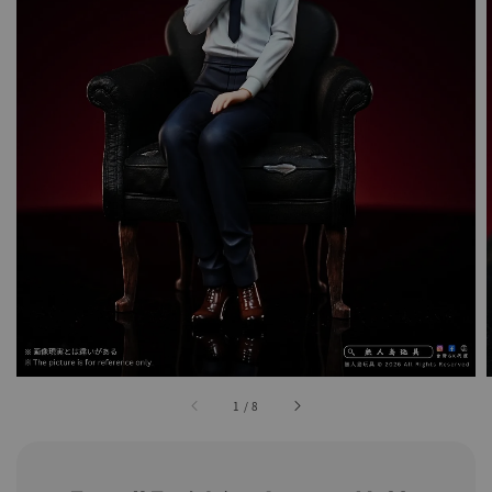
1
/
8