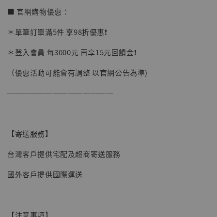
加購優惠【讓子彈飛 鵝城縣長 張麻子 [BK01]】
■ 官網購物優惠：
＊單筆訂單滿5件 享98折優惠❗️
＊登入會員 每3000元 再享15元回饋金❗️
（優惠活動可能會有調整 以官網公告為準)
──────────────
【寄送服務】
台灣客戶提供宅配及超商寄送服務
國外客戶提供國際運送
【現貨】BJSTUDIO 1/6系列可動蒐藏人偶 讓
【注意事項】