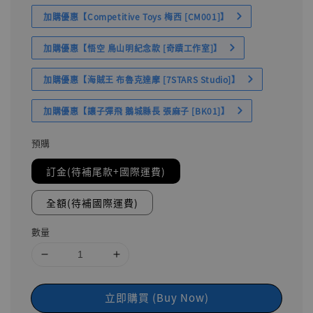
加購優惠【Competitive Toys 梅西 [CM001]】
加購優惠【悟空 鳥山明紀念款 [奇蹟工作室]】
加購優惠【海賊王 布魯克達摩 [7STARS Studio]】
加購優惠【讓子彈飛 鵝城縣長 張麻子 [BK01]】
預購
訂金(待補尾款+國際運費)
全額(待補國際運費)
數量
立即購買 (Buy Now)