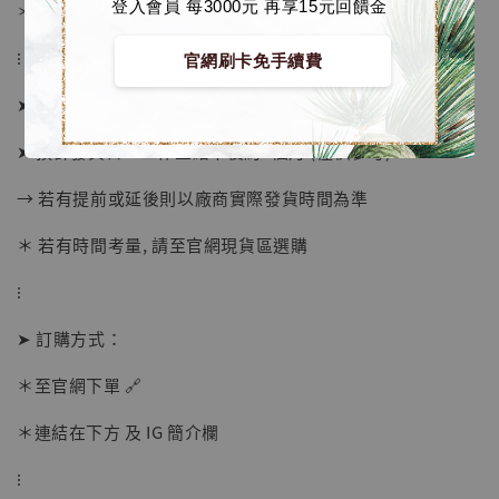
登入會員 每3000元 再享15元回饋金
＊ 刷卡免手續費
⁝
官網刷卡免手續費
➤ 預購截止日：待工作室通知
➤ 預計發貨日：工作室結單後約3個月 (僅供參考)
→ 若有提前或延後則以廠商實際發貨時間為準
＊ 若有時間考量, 請至官網現貨區選購
【店內現貨】海賊王 系列蒐藏雕像 布魯克達
摩 [7STARS Studio]
⁝
-
+
NT$ 1,500
NT$ 1,870
➤ 訂購方式：
＊至官網下單 🔗
加入購物車
＊連結在下方 及 IG 簡介欄
⁝