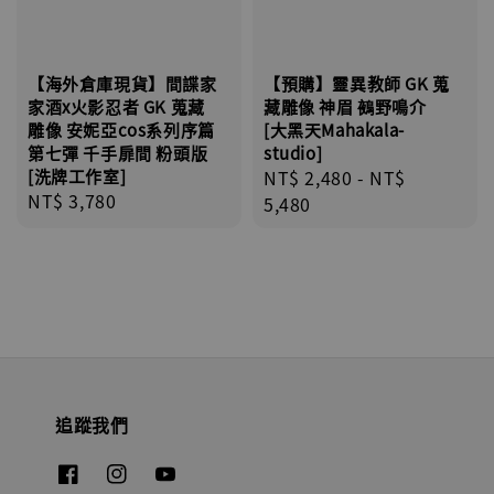
【海外倉庫現貨】間諜家
【預購】靈異教師 GK 蒐
家酒x火影忍者 GK 蒐藏
藏雕像 神眉 鵺野鳴介
雕像 安妮亞cos系列序篇
[大黑天Mahakala-
第七彈 千手扉間 粉頭版
studio]
[洗牌工作室]
Regular
NT$ 2,480
-
NT$
Regular
NT$ 3,780
price
5,480
price
追蹤我們