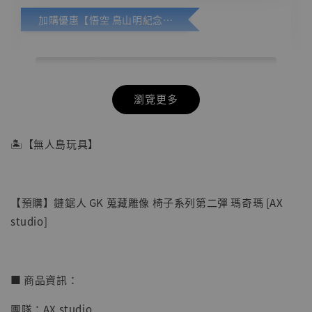
加購優惠【悟空 鳥山明紀念款 [奇蹟工作室]】
瀏覽更多
🏝【無人島玩具】
【預購】鏈鋸人 GK 蒐藏雕像 椅子系列第二彈 瑪奇瑪 [AX
studio]
■ 商品資訊：
團隊：AX studio