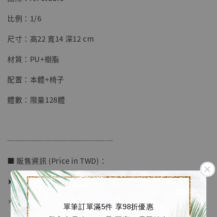
【店內現貨】七龍珠 系列蒐藏雕像 悟空 鳥山
明紀念款 [奇蹟工作室]
比例：1/6
-
+
NT$ 4,280
尺寸：高22 寬14 深12 cm
NT$ 5,580
材質：PU+樹脂
加入購物車
配置：本體+椅子
體數：限量128體
加購優惠【海賊王 布魯克達摩 [7STARS Studio]】
──────────────
■ 販售資訊 (Price in TWD)：
➤ 價格 5180元 (訂金2680)
＊ 國際運費另計
單筆訂單滿5件 享98折優惠