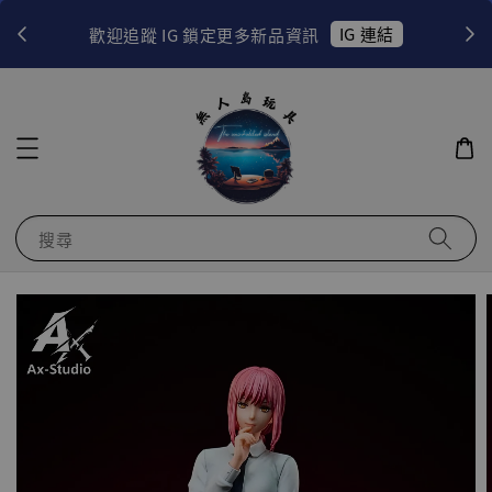
！
IG 連結
歡迎追蹤 IG 鎖定更多新品資訊
搜尋