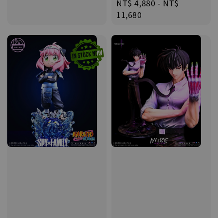
Regular
NT$ 4,880
-
NT$
price
11,680