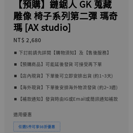
【預購】鏈鋸人 GK 蒐藏
雕像 椅子系列第二彈 瑪奇
瑪 [AX studio]
Regular
NT$ 2,680
price
⏹︎ 下訂前請先詳閱【購物須知】及【售後服務】
⏹︎【預購商品】可能延後發貨 可接受再下單
⏹︎【店內現貨】下單後可立即安排出貨 (約1~3天)
⏹︎【海外現貨】下單後安排海外物流發貨 (約2~3週)
⏹︎【補款通知】發貨時由IG或Email或簡訊通知補款
適用優惠
任選5件可享98折優惠