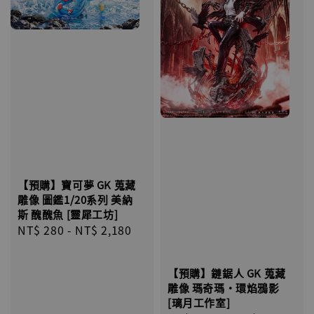
【預購】寶可夢 GK 蒐藏
雕像 圖鑑1/20系列 美納
斯 醜醜魚 [靈犀工坊]
Regular
NT$ 280
-
NT$ 2,180
price
【預購】鏈鋸人 GK 蒐藏
雕像 瑪奇瑪·環焰鴉影
[璃月工作室]