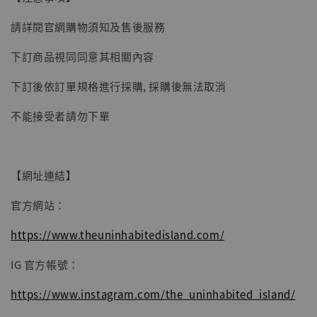
子彈飛 鵝城縣長 張麻子 [BK01]
請詳閱官網購物須知及售後服務
-
+
NT$ 4,980
NT$ 5,300
下訂商品視同同意其相關內容
下訂後依訂單規格進行採購, 採購後無法取消
加入購物車
不能接受者請勿下單
【網址連結】
官方網站：
https://www.theuninhabitedisland.com/
IG 官方帳號：
https://www.instagram.com/the_uninhabited_island/