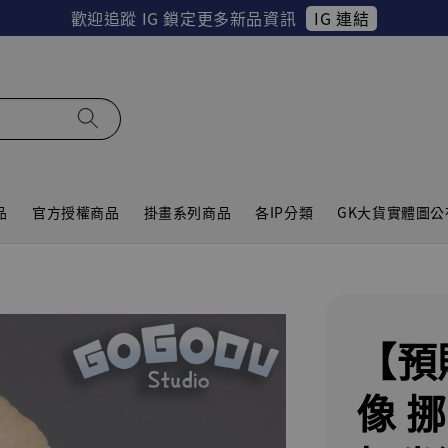
IG 連結
歡迎追蹤 IG 鎖定更多新品資訊
品
官方授權商品
掛畫系列商品
各IP分類
GK大貨實體圖公
【預
像 