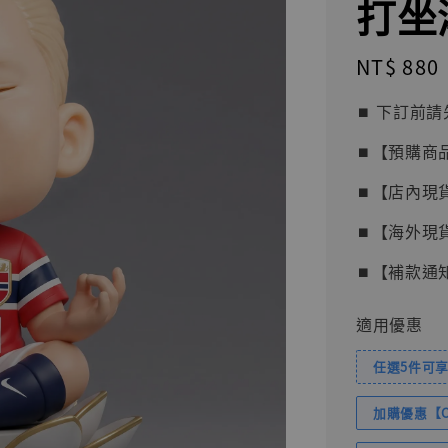
打坐潮
Regular
NT$ 880
price
⏹︎ 下訂
⏹︎【預購商
⏹︎【店內現
⏹︎【海外現
⏹︎【補款通
適用優惠
任選5件可享
加購優惠【Com