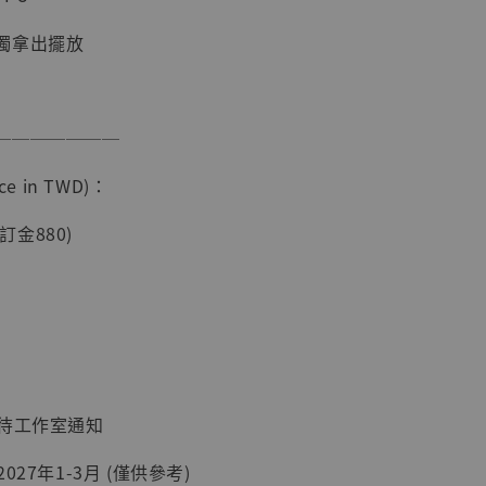
獨拿出擺放
───────
e in TWD)：
現貨】海賊王
(訂金880)
藏雕像 布魯
[7STARS
]
-
+
：待工作室通知
入購物車
027年1-3月 (僅供參考)