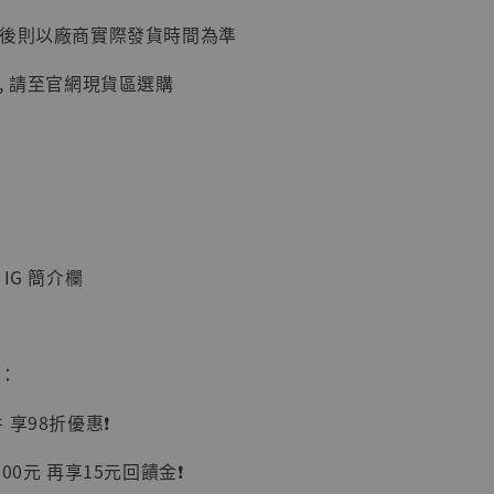
延後則以廠商實際發貨時間為準
加購優惠【讓子彈飛 鵝城縣長 張麻子 [BK01]】
, 請至官網現貨區選購
IG 簡介欄
】
UDIO 1/6系列
惠：
藏人偶 讓子
鵝城縣長 張麻
享98折優惠❗️
01]
-
+
00元 再享15元回饋金❗️