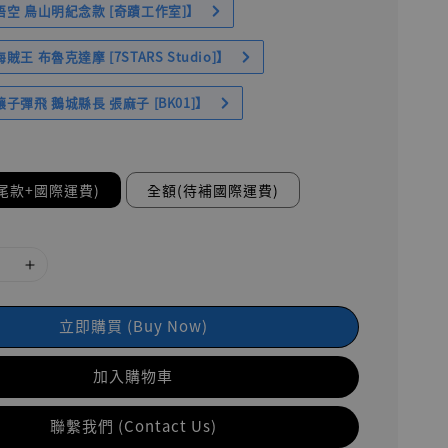
空 鳥山明紀念款 [奇蹟工作室]】
王 布魯克達摩 [7STARS Studio]】
子彈飛 鵝城縣長 張麻子 [BK01]】
尾款+國際運費)
全額(待補國際運費)
立即購買 (Buy Now)
加入購物車
聯繫我們 (Contact Us)