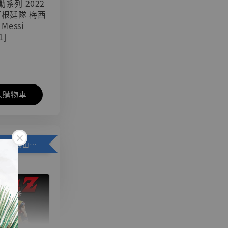
可動系列 2022
阿根廷隊 梅西
 Messi
1]
入購物車
加購優惠【悟空 鳥山明紀念款 [奇蹟工作室]】