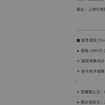
備註：人物可單
───────
■ 販售資訊 (Pric
【店內
➤ 價格 1980元 
系列蒐
克達摩 
＊ 國際運費另計
Studio
＊ 刷卡免手續費
NT$ 1,500
NT$ 1,870
⁝
➤ 預購截止日
加
➤ 預計發貨日：2