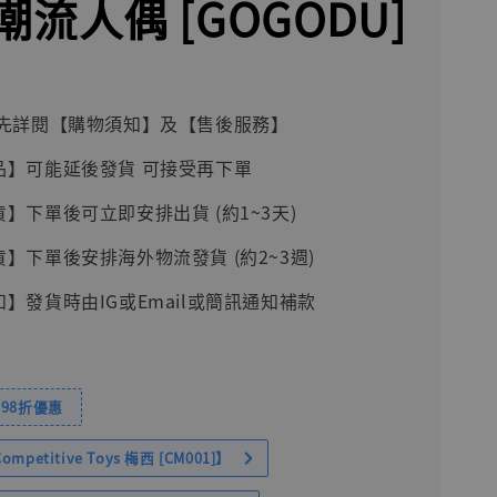
流人偶 [GOGODU]
前請先詳閱【購物須知】及【售後服務】
品】可能延後發貨 可接受再下單
貨】下單後可立即安排出貨 (約1~3天)
貨】下單後安排海外物流發貨 (約2~3週)
知】發貨時由IG或Email或簡訊通知補款
98折優惠
petitive Toys 梅西 [CM001]】