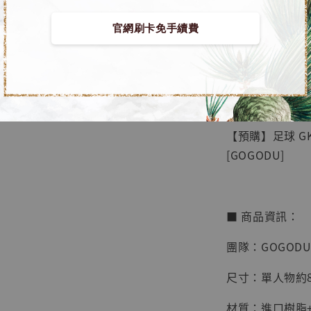
官網刷卡免手續費
【店內
🏝【無人島玩具
系列蒐
鳥山明
工作室
【預購】足球 G
NT$ 4,280
[GOGODU]
NT$ 5,580
加
■ 商品資訊：
團隊：GOGOD
尺寸：單人物約8
材質：進口樹脂+