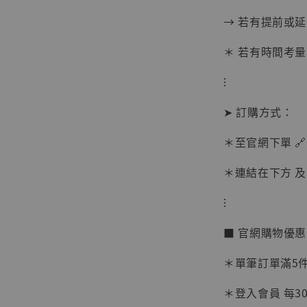
→ 若有提前或
＊ 若有時間考量
⁝
➤ 訂購方式：
＊至官網下單 🔗
＊連結在下方 及 
⁝
【現貨
BJST
■ 官網購物優
可動蒐
彈飛 
＊單筆訂單滿5件 
子 [BK
＊登入會員 每30
NT$ 4,980