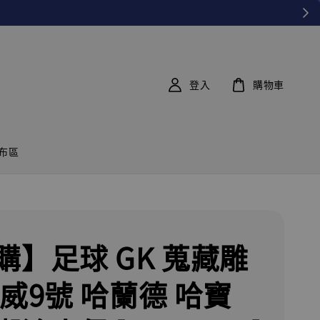
登入
購物車
布區
購】足球 GK 蒐藏雕
挪威9號 哈蘭德 哈寶