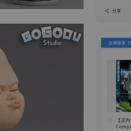
分享
【店內
Compe