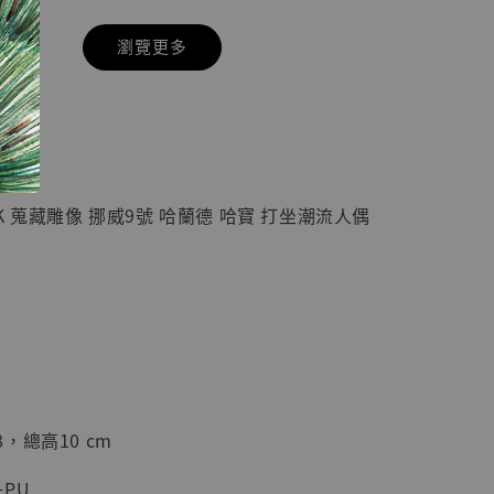
瀏覽更多
現貨】七龍珠
】
藏雕像 悟空
紀念款 [奇蹟
]
K 蒐藏雕像 挪威9號 哈蘭德 哈寶 打坐潮流人偶
-
+
入購物車
U
加購優惠【海賊王 布魯克達摩 [7STARS Studio]】
，總高10 cm
PU