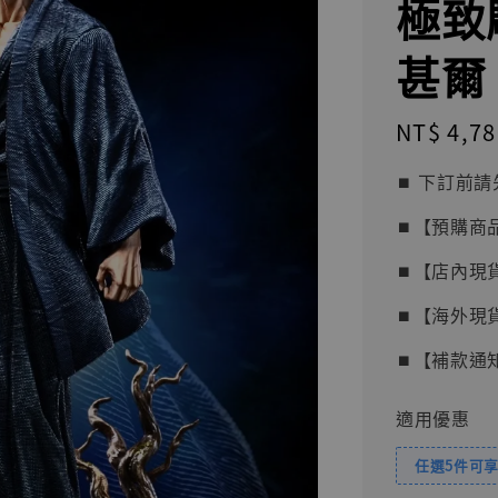
極致雕
甚爾 
Regular
NT$ 4,78
price
⏹︎ 下訂
⏹︎【預購商
⏹︎【店內現
⏹︎【海外現
⏹︎【補款通
適用優惠
任選5件可享