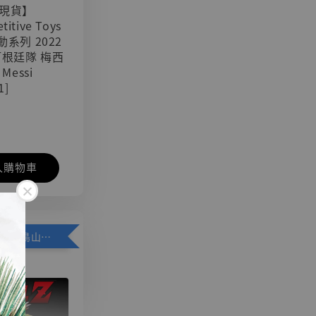
現貨】
titive Toys
可動系列 2022
阿根廷隊 梅西
 Messi
1]
入購物車
加購優惠【悟空 鳥山明紀念款 [奇蹟工作室]】