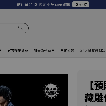
IG 連結
歡迎追蹤 IG 鎖定更多新品資訊
品
官方授權商品
掛畫系列商品
各IP分類
GK大貨實體圖公
【預
藏雕像 