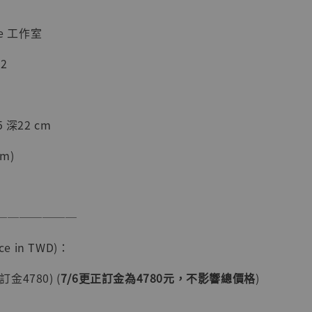
e 工作室
2
 深22 cm
m)
現貨】海賊王
藏雕像 布魯
[7STARS
───────
]
-
+
e in TWD)：
訂金4780) (
7/6更正訂金為4780元，不影響總價格
)
入購物車