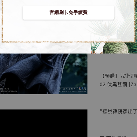
官網刷卡免手續費
【店內
🏝【無人島玩具
系列蒐
鳥山明
工作室
【預購】咒術迴戰 G
NT$ 4,280
02 伏黑甚爾 [Za
NT$ 5,580
加
"聽說禪院家出