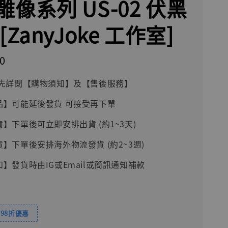
像系列 US-02 伏黑
[ZanyJoke 工作室]
0
前請先詳閱【購物須知】及【售後服務】
品】可能延後發貨 可接受再下單
貨】下單後可立即安排出貨 (約1~3天)
貨】下單後安排海外物流發貨 (約2~3週)
知】發貨時由IG或Email或簡訊通知補款
98折優惠