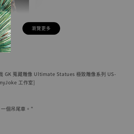
瀏覽更多
現貨】七龍珠
】
藏雕像 悟空
紀念款 [奇蹟
]
K 蒐藏雕像 Ultimate Statues 極致雕像系列 US-
-
+
nyJoke 工作室]
入購物車
了一個吊尾車。"
加購優惠【海賊王 布魯克達摩 [7STARS Studio]】