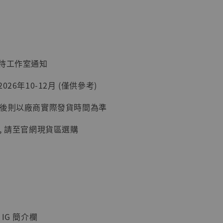
加購優惠【讓子彈飛 鵝城縣長 張麻子 [BK01]】
：待工作室通知
26年10-12月 (僅供參考)
延後則以廠商實際發貨時間為準
, 請至官網現貨區選購
】
UDIO 1/6系列
藏人偶 讓子
鵝城縣長 張麻
IG 簡介欄
01]