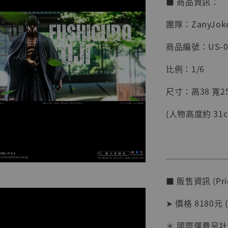
■ 商品資訊：
團隊：ZanyJok
商品編號：US-0
比例：1/6
尺寸：高38 寬25
(人物高度約 31c
【店內
系列蒐
克達摩 
───────
Studio
■ 販售資訊 (Pric
NT$ 1,500
NT$ 1,870
➤ 價格 8180元 (
＊ 國際運費另計
加