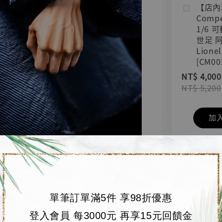
【店內
Compe
1/6 
世足 
Lionel
[CM00
NT$ 4,000
NT$ 5,200
加
單筆訂單滿5件 享98折優惠
登入會員 每3000元 再享15元回饋金