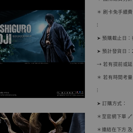
＊ 刷卡免手續費
⁝
➤ 預購截止日
➤ 預計發貨日：20
→ 若有提前或
＊ 若有時間考量
⁝
➤ 訂購方式：
【現貨
BJST
＊至官網下單 🔗
可動蒐
彈飛 
＊連結在下方 及 
子 [BK