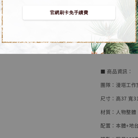
官網刷卡免手續費
【店內
🏝【無人島玩具
系列蒐
鳥山明
工作室
【預購】罪惡王冠
NT$ 4,280
NT$ 5,580
■ 商品資訊：
加
團隊：漫塔工作
尺寸：高37 寬31
材質：人物整體 
配置：本體+地台