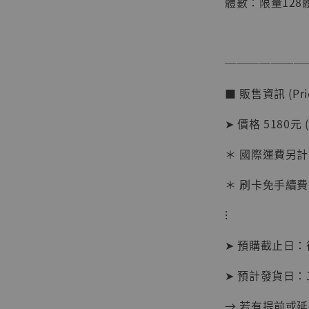
體數：限量128
───────
■ 販售資訊 (Pric
【店內
系列蒐
➤ 價格 5180元 
克達摩 
Studio
＊ 國際運費另計
NT$ 1,500
＊ 刷卡免手續費
NT$ 1,870
⁝
加
➤ 預購截止日
➤ 預計發貨日：
→ 若有提前或