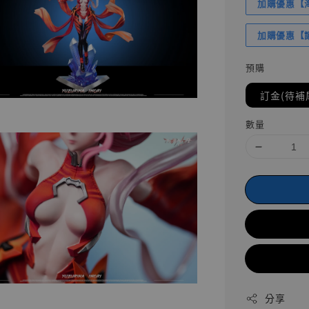
加購優惠【海賊
加購優惠【讓
預購
訂金(待補
數量
分享