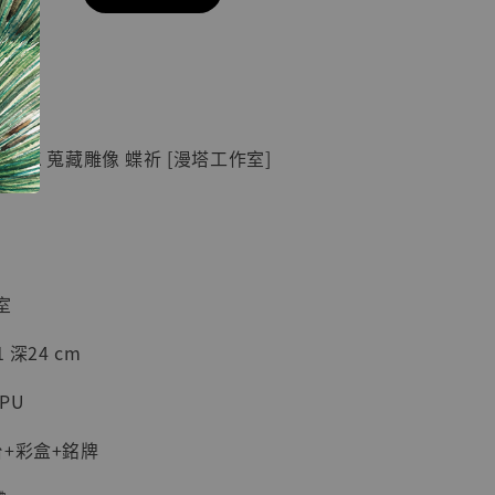
現貨】七龍珠
】
藏雕像 悟空
紀念款 [奇蹟
]
 GK 蒐藏雕像 蝶祈 [漫塔工作室]
-
+
入購物車
室
 深24 cm
加購優惠【海賊王 布魯克達摩 [7STARS Studio]】
PU
+彩盒+銘牌