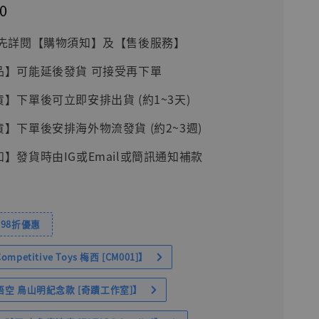
0
前請先詳閱【購物須知】及【售後服務】
品】可能延後發貨 可接受再下單
貨】下單後可立即安排出貨 (約1~3天)
貨】下單後安排海外物流發貨 (約2~3週)
知】發貨時由IG或Email或簡訊通知補款
98折優惠
petitive Toys 梅西 [CM001]】
空 鳥山明紀念款 [奇蹟工作室]】