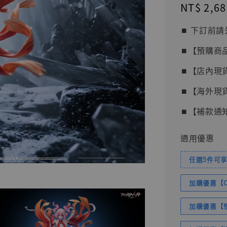
Regular
NT$ 2,68
price
⏹︎ 下訂
⏹︎【預購商
⏹︎【店內現
⏹︎【海外現
⏹︎【補款通
適用優惠
任選5件可享
加購優惠【Com
加購優惠【悟