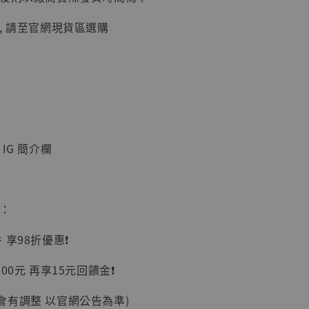
, 請至官網現貨區選購
IG 簡介欄
】
UDIO 1/6系列
藏人偶 讓子
惠：
鵝城縣長 張麻
01]
享98折優惠❗️
-
+
00元 再享15元回饋金❗️
會有調整 以官網公告為準)