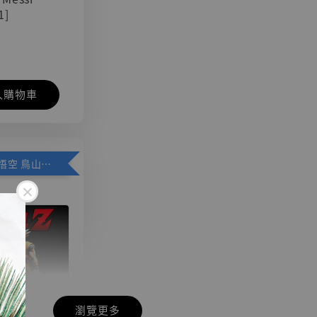
1]
入購物車
加購優惠【悟空 鳥山明紀念款 [奇蹟工作室]】
瀏覽更多