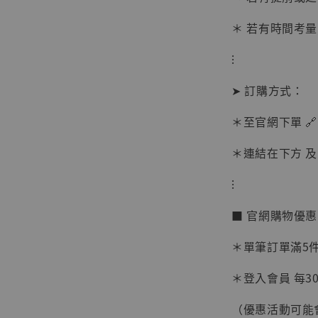
＊ 若有時間考量
⁝
➤ 訂購方式：
＊至官網下單 🔗
＊連結在下方 及 
【現貨
⁝
BJST
可動蒐
■ 官網購物優
彈飛 
子 [BK
＊單筆訂單滿5件 
NT$ 4,980
＊登入會員 每30
NT$ 5,300
（優惠活動可能