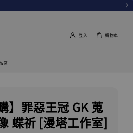
登入
購物車
布區
購】罪惡王冠 GK 蒐
像 蝶祈 [漫塔工作室]