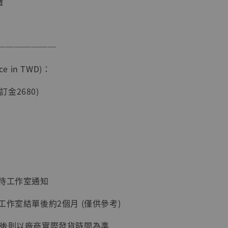
體
───────
e in TWD)：
現貨】海賊王
藏雕像 布魯
(訂金2680)
[7STARS
]
-
+
入購物車
：待工作室通知
工作室結單後約2個月 (僅供參考)
加購優惠【讓子彈飛 鵝城縣長 張麻子 [BK01]】
延後則以廠商實際發貨時間為準