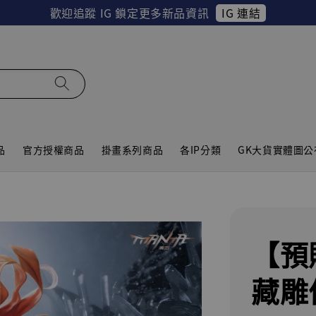
IG 連結
歡迎追蹤 IG 鎖定更多新品資訊
品
官方授權商品
掛畫系列商品
各IP分類
GK大貨實體圖公
【預
藏雕