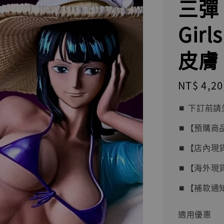
三彈 
Gir
皮膚
Regular
NT$ 4,20
price
⏹︎ 下訂
⏹︎【預購商
⏹︎【店內現
⏹︎【海外現
⏹︎【補款通
適用優惠