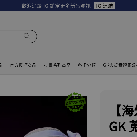
IG 連結
歡迎追蹤 IG 鎖定更多新品資訊
品
官方授權商品
掛畫系列商品
各IP分類
GK大貨實體圖公
【海
GK