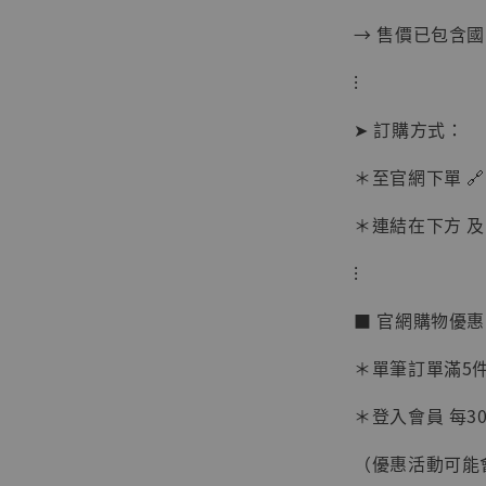
→ 售價已包含
加
⁝
➤ 訂購方式：
＊至官網下單 🔗
＊連結在下方 及 
⁝
■ 官網購物優
＊單筆訂單滿5件 
＊登入會員 每30
【現貨
（優惠活動可能
BJST