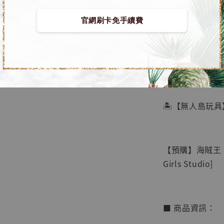
官網刷卡免手續費
【店內
🏝【無人島玩具
系列蒐
鳥山明
工作室
【預購】海賊王 G
NT$ 4,280
Girls Studio]
NT$ 5,580
加
■ 商品資訊：