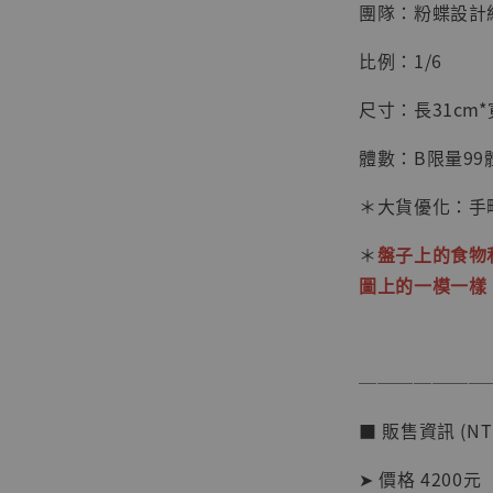
團隊：粉蝶設計
比例：1/6
尺寸：長31cm*寬
體數：B限量99
＊大貨優化：手
＊
盤子上的食物
圖上的一模一樣
【店內
系列蒐
───────
克達摩 
Studio
■ 販售資訊 (NT
NT$ 1,500
NT$ 1,870
➤ 價格 4200元