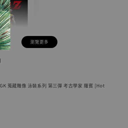
瀏覽更多
現貨】七龍珠
】
藏雕像 悟空
紀念款 [奇蹟
]
K 蒐藏雕像 泳裝系列 第三彈 考古學家 羅賓 [Hot
-
+
入購物車