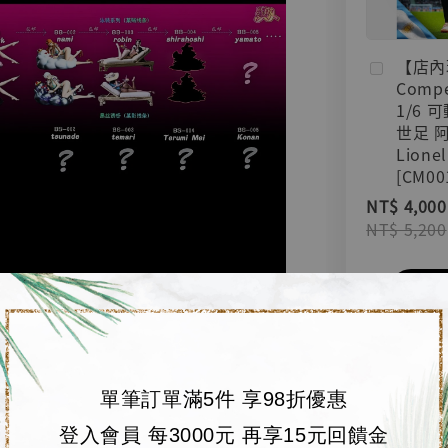
【店內
Compe
1/6 
世足 
Lionel
[CM00
NT$ 4,000
NT$ 5,200
加
單筆訂單滿5件 享98折優惠
登入會員 每3000元 再享15元回饋金