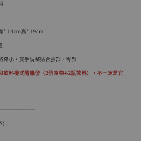
組
加購優惠【海賊王 布魯克達摩 [7STARS Studio]】
* 13cm高* 19cm
體
略縮小，雙手調整貼合臉部、臀部
和飲料樣式隨機發（2個食物➕2瓶飲料），不一定是官
現貨】海賊王
藏雕像 布魯
───────
[7STARS
]
$)：
-
+