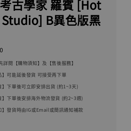
考古學家 羅賓 [Hot
ls Studio] B異色版黑
0
前請先詳閱【購物須知】及【售後服務】
品】可能延後發貨 可接受再下單
貨】下單後可立即安排出貨 (約1~3天)
貨】下單後安排海外物流發貨 (約2~3週)
知】發貨時由IG或Email或簡訊通知補款