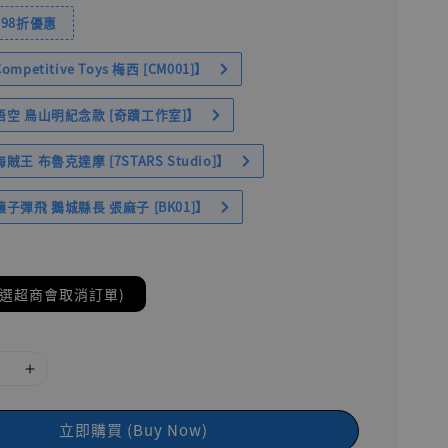
98折優惠
petitive Toys 梅西 [CM001]】
空 鳥山明紀念款 [奇蹟工作室]】
王 布魯克達摩 [7STARS Studio]】
子彈飛 鵝城縣長 張麻子 [BK01]】
(選超商會取消訂單)
立即購買 (Buy Now)