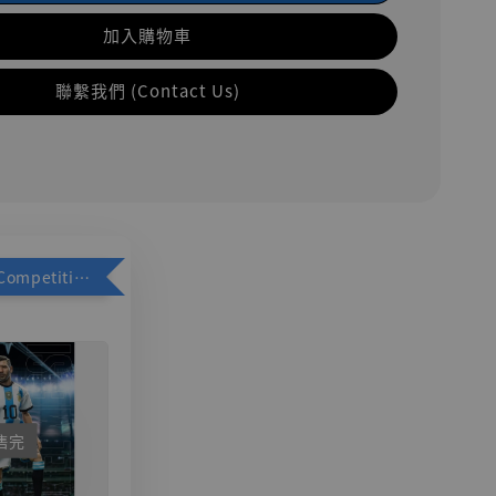
加入購物車
聯繫我們 (Contact Us)
加購優惠【Competitive Toys 梅西 [CM001]】
售完