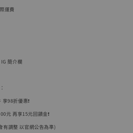
國際運費
入購物車
加購優惠【讓子彈飛 鵝城縣長 張麻子 [BK01]】
IG 簡介欄
惠：
享98折優惠❗️
00元 再享15元回饋金❗️
】
會有調整 以官網公告為準)
UDIO 1/6系列