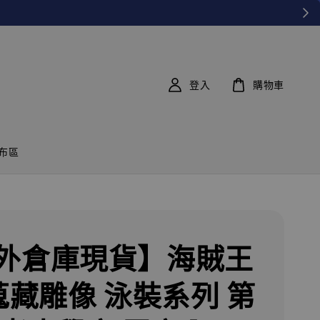
登入
購物車
布區
外倉庫現貨】海賊王
 蒐藏雕像 泳裝系列 第