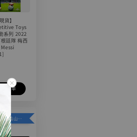
現貨】
titive Toys
可動系列 2022
阿根廷隊 梅西
 Messi
1]
入購物車
加購優惠【悟空 鳥山明紀念款 [奇蹟工作室]】