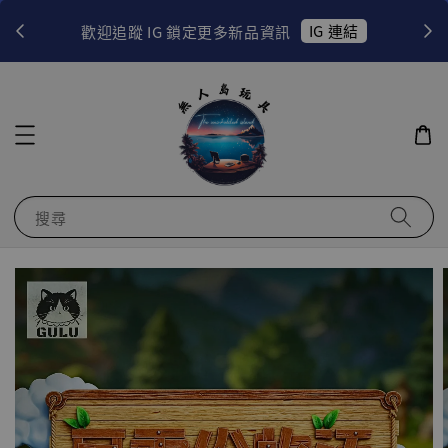
！
IG 連結
歡迎追蹤 IG 鎖定更多新品資訊
搜尋