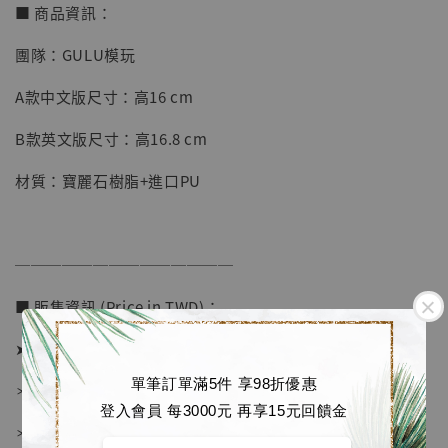
■ 商品資訊：
團隊：GULU模玩
【店內現貨】七龍珠 系列蒐藏雕像 悟空 鳥山
A款中文版尺寸：高16 cm
明紀念款 [奇蹟工作室]
B款英文版尺寸：高16.8 cm
-
+
NT$ 4,280
NT$ 5,580
材質：寶麗石樹脂+進口PU
加入購物車
──────────────
■ 販售資訊 (Price in TWD)：
加購優惠【海賊王 布魯克達摩 [7STARS Studio]】
➤ 價格 2080元 (訂金1280)
單筆訂單滿5件 享98折優惠
＊ 國際運費另計
登入會員 每3000元 再享15元回饋金
＊ 刷卡免手續費