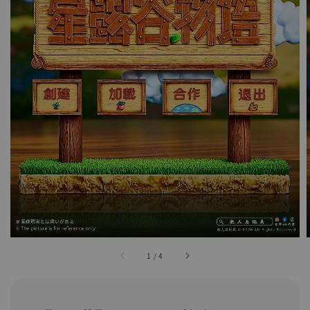
1
/
4