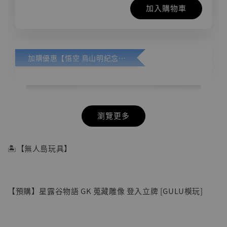
加入購物車
加購優惠【悟空 鳥山明紀念款 [奇蹟工作室]】
瀏覽更多
🏝【無人島玩具】
【預購】星露谷物語 GK 蒐藏雕像 登入立牌 [GULU模玩]