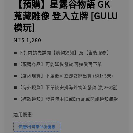
【預購】星露谷物語 GK
蒐藏雕像 登入立牌 [GULU
模玩]
Regular
NT$ 1,280
price
⏹︎ 下訂前請先詳閱【購物須知】及【售後服務】
⏹︎【預購商品】可能延後發貨 可接受再下單
⏹︎【店內現貨】下單後可立即安排出貨 (約1~3天)
⏹︎【海外現貨】下單後安排海外物流發貨 (約2~3週)
⏹︎【補款通知】發貨時由IG或Email或簡訊通知補款
適用優惠
任選5件可享98折優惠