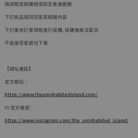
請詳閱官網購物須知及售後服務
下訂商品視同同意其相關內容
【現貨】BJSTUDIO 1/6系列可動蒐藏人偶 讓
下訂後依訂單規格進行採購, 採購後無法取消
子彈飛 鵝城縣長 張麻子 [BK01]
-
+
NT$ 4,980
不能接受者請勿下單
NT$ 5,300
加入購物車
【網址連結】
官方網站：
https://www.theuninhabitedisland.com/
IG 官方帳號：
https://www.instagram.com/the_uninhabited_island/