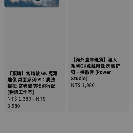
【海外倉庫現貨】獵人
系列GK蒐藏雕像 閃電奇
犽•揍敵客 [Power
【預購】宮崎駿 GK 蒐藏
Studio]
雕像 桌面系列09：魔法
Regular
NT$ 1,980
掃把-宮崎駿萌物飛行記
price
[物語工作室]
Regular
NT$ 1,380
-
NT$
price
3,580