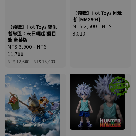
【預購】Hot Toys 制裁
者 [MMS904]
Regular
NT$ 2,500
-
NT$
【預購】Hot Toys 復仇
price
8,010
者聯盟：末日崛起 獨目
龍 豪華版
Sale
NT$ 3,500
-
NT$
price
11,700
Regular
NT$ 12,600
-
NT$ 13,000
price