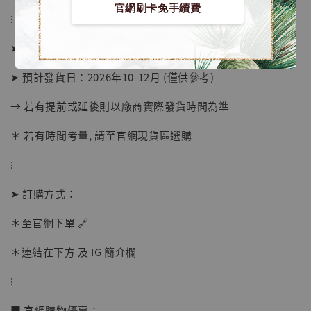
官網刷卡免手續費
⁝
➤ 預購截止日：待工作室通知
➤ 預計發貨日：2026年10-12月 (僅供參考)
→ 若有提前或延後則以廠商實際發貨時間為準
＊ 若有時間考量, 請至官網現貨區選購
⁝
➤ 訂購方式：
【店內現貨】海賊王 系列蒐藏雕像 布魯克達
＊至官網下單 🔗
摩 [7STARS Studio]
-
+
＊連結在下方 及 IG 簡介欄
NT$ 1,500
NT$ 1,870
⁝
■ 官網購物優惠：