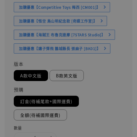
加購優惠【Competitive Toys 梅西 [CM001]】
加購優惠【悟空 鳥山明紀念款 [奇蹟工作室]】
加購優惠【海賊王 布魯克達摩 [7STARS Studio]】
加購優惠【讓子彈飛 鵝城縣長 張麻子 [BK01]】
版本
A款中文版
B款英文版
預購
訂金(待補尾款+國際運費)
全額(待補國際運費)
數量