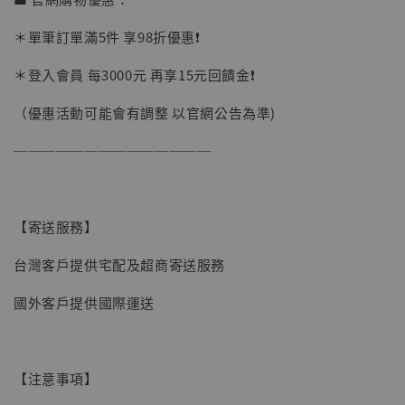
加入購物車
＊單筆訂單滿5件 享98折優惠❗️
＊登入會員 每3000元 再享15元回饋金❗️
加購優惠【讓子彈飛 鵝城縣長 張麻子 [BK01]】
（優惠活動可能會有調整 以官網公告為準)
──────────────
【寄送服務】
台灣客戶提供宅配及超商寄送服務
國外客戶提供國際運送
【注意事項】