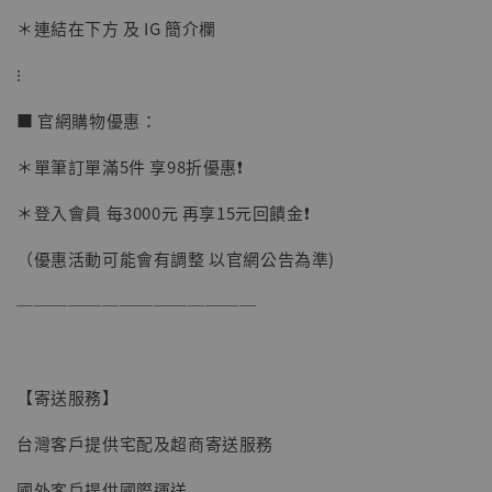
加入購物車
＊連結在下方 及 IG 簡介欄
⁝
加購優惠【讓子彈飛 鵝城縣長 張麻子 [BK01]】
■ 官網購物優惠：
＊單筆訂單滿5件 享98折優惠❗️
＊登入會員 每3000元 再享15元回饋金❗️
（優惠活動可能會有調整 以官網公告為準)
──────────────
【寄送服務】
台灣客戶提供宅配及超商寄送服務
國外客戶提供國際運送