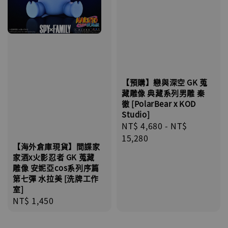
【預購】戀與深空 GK 蒐
藏雕像 典藏系列男雕 秦
徹 [PolarBear x KOD
Studio]
Regular
NT$ 4,680
-
NT$
price
15,280
【海外倉庫現貨】間諜家
家酒x火影忍者 GK 蒐藏
雕像 安妮亞cos系列序篇
第七彈 水拉美 [洗牌工作
室]
Regular
NT$ 1,450
price