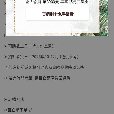
登入會員 每3000元 再享15元回饋金
➤ 價格 2680元 (訂金1380)
＊ 國際運費另計
官網刷卡免手續費
＊ 刷卡免手續費
⁝
➤ 預購截止日：待工作室通知
➤ 預計發貨日：2026年10-12月 (僅供參考)
→ 若有提前或延後則以廠商實際發貨時間為準
＊ 若有時間考量, 請至官網現貨區選購
【店內現貨】海賊王 系列蒐藏雕像 布魯克達
摩 [7STARS Studio]
⁝
-
+
NT$ 1,500
NT$ 1,870
➤ 訂購方式：
＊至官網下單 🔗