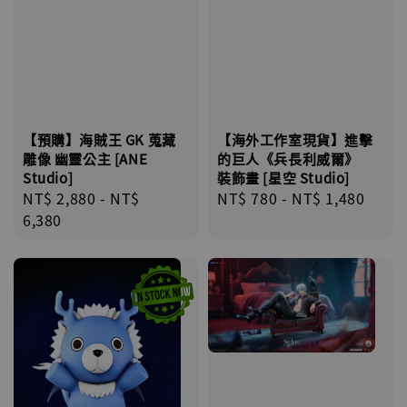
【海外工作室現貨】進擊
【預購】海賊王 GK 蒐藏
的巨人《兵長利威爾》
雕像 幽靈公主 [ANE
裝飾畫 [星空 Studio]
Studio]
Regular
NT$ 780
-
NT$ 1,480
Regular
NT$ 2,880
-
NT$
price
price
6,380