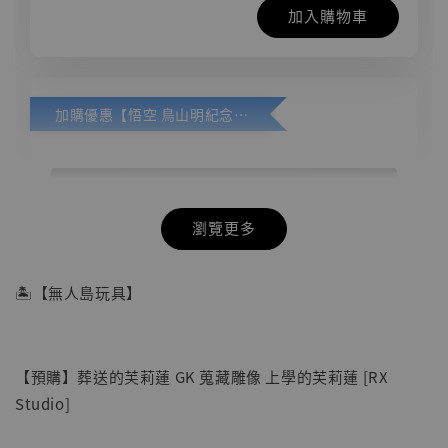
加入購物車
加購優惠【悟空 鳥山明紀念款 [奇蹟工作室]】
瀏覽更多
🏝【無人島玩具】
【預購】葬送的芙莉蓮 GK 蒐藏雕像 上學的芙莉蓮 [RX
Studio]