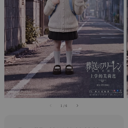
1
/
6