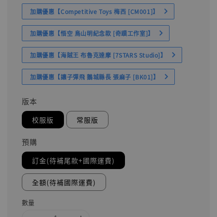
加購優惠【Competitive Toys 梅西 [CM001]】
加購優惠【悟空 鳥山明紀念款 [奇蹟工作室]】
加購優惠【海賊王 布魯克達摩 [7STARS Studio]】
加購優惠【讓子彈飛 鵝城縣長 張麻子 [BK01]】
版本
校服版
常服版
預購
訂金(待補尾款+國際運費)
全額(待補國際運費)
數量