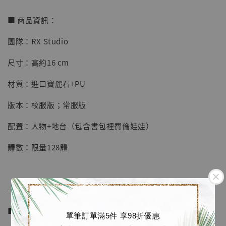
■ 商品資訊：
團隊：RX Studio
【店內現貨】七龍珠 系列蒐藏雕像 悟空 鳥山
明紀念款 [奇蹟工作室]
尺寸：高約16 cm
-
+
NT$ 4,280
材質：進口寶麗石+PU
NT$ 5,580
版本：校服版；常服版
加入購物車
配置：人物+地台（包含書包裡費倫娃娃）
體數：限量128體
加購優惠【海賊王 布魯克達摩 [7STARS Studio]】
──────────────
■ 販售資訊 (Price in TWD)：
單筆訂單滿5件 享98折優惠