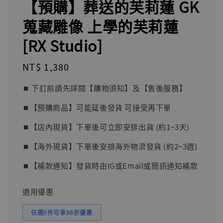
【預購】葬送的芙莉蓮 GK
蒐藏雕像 上學的芙莉蓮
[RX Studio]
Regular
NT$ 1,380
price
⏹︎ 下訂前請先詳閱【購物須知】及【售後服務】
⏹︎【預購商品】可能延後發貨 可接受再下單
⏹︎【店內現貨】下單後可立即安排出貨 (約1~3天)
⏹︎【海外現貨】下單後安排海外物流發貨 (約2~3週)
⏹︎【補款通知】發貨時由IG或Email或簡訊通知補款
適用優惠
任選5件可享98折優惠