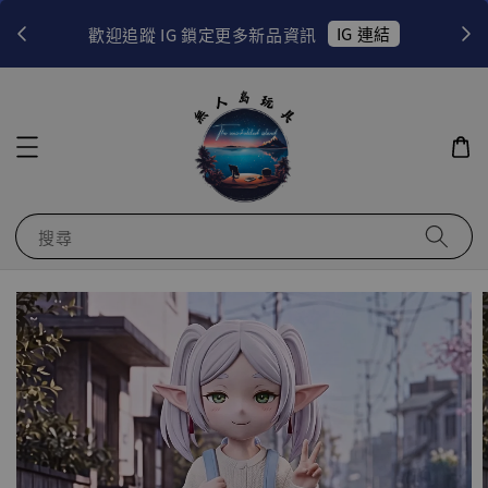
！
IG 連結
歡迎追蹤 IG 鎖定更多新品資訊
搜尋