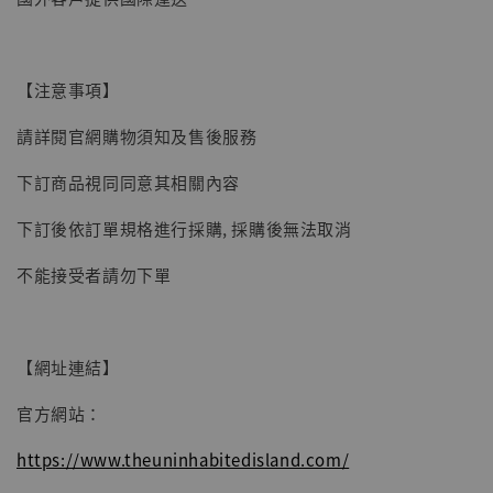
【現貨】BJSTUDIO 1/6系列可動蒐藏人偶 讓
【注意事項】
子彈飛 鵝城縣長 張麻子 [BK01]
請詳閱官網購物須知及售後服務
-
+
NT$ 4,980
NT$ 5,300
下訂商品視同同意其相關內容
下訂後依訂單規格進行採購, 採購後無法取消
加入購物車
不能接受者請勿下單
【網址連結】
官方網站：
https://www.theuninhabitedisland.com/