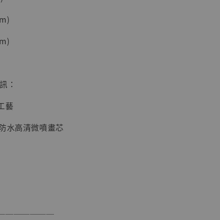
加購優惠【海賊王 布魯克達摩 [7STARS Studio]】
m)
m)
資訊：
工藝
面防水高清微噴畫芯
現貨】海賊王
藏雕像 布魯
[7STARS
]
-
+
───────