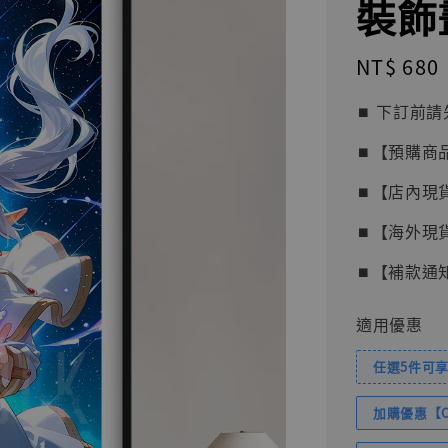
裝飾
Regular
NT$ 680
price
⏹︎ 下訂
⏹︎【預購商
⏹︎【店內現
⏹︎【海外現
⏹︎【補款通
適用優惠
任選5件可享
加購優惠【Com