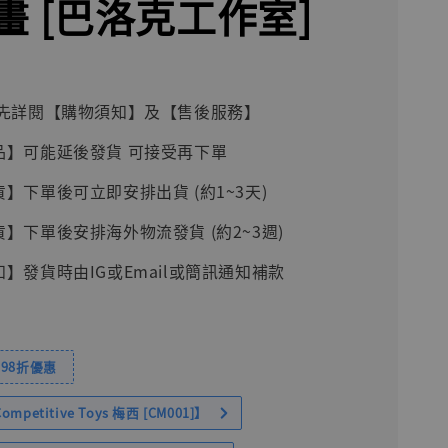
畫 [巴洛克工作室]
前請先詳閱【購物須知】及【售後服務】
品】可能延後發貨 可接受再下單
貨】下單後可立即安排出貨 (約1~3天)
貨】下單後安排海外物流發貨 (約2~3週)
知】發貨時由IG或Email或簡訊通知補款
98折優惠
petitive Toys 梅西 [CM001]】