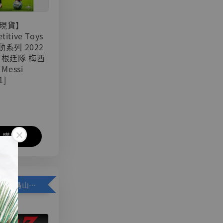
現貨】
titive Toys
可動系列 2022
阿根廷隊 梅西
 Messi
1]
入購物車
加購優惠【悟空 鳥山明紀念款 [奇蹟工作室]】