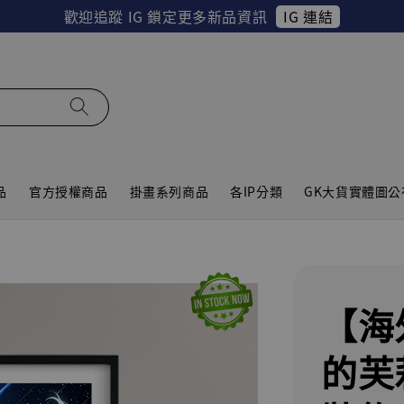
IG 連結
歡迎追蹤 IG 鎖定更多新品資訊
品
官方授權商品
掛畫系列商品
各IP分類
GK大貨實體圖公
【海
的芙