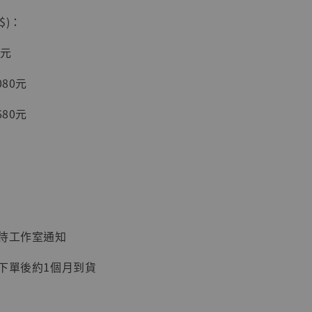
$)：
入購物車
0元
080元
加購優惠【讓子彈飛 鵝城縣長 張麻子 [BK01]】
680元
：待工作室通知
：下單後約1個月到貨
】
UDIO 1/6系列
藏人偶 讓子