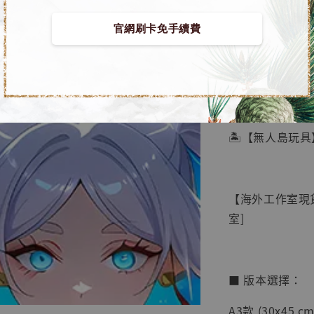
官網刷卡免手續費
【店內
🏝【無人島玩具
系列蒐
鳥山明
工作室
【海外工作室現
NT$ 4,280
室]
NT$ 5,580
加
■ 版本選擇：
A3款 (30x45 cm