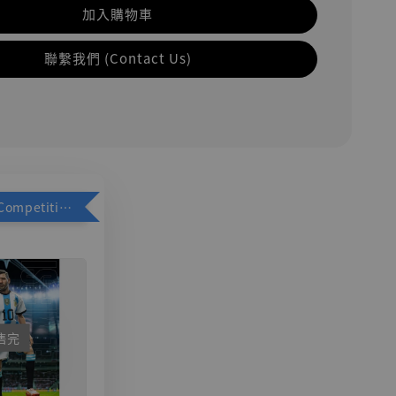
加入購物車
聯繫我們 (Contact Us)
加購優惠【Competitive Toys 梅西 [CM001]】
售完