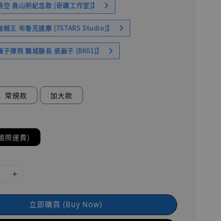
空 鳥山明紀念款 [奇蹟工作室]】
王 布魯克達摩 [7STARS Studio]】
子彈飛 鵝城縣長 張麻子 [BK01]】
常規款
加大款
國際運費)
立即購買 (Buy Now)