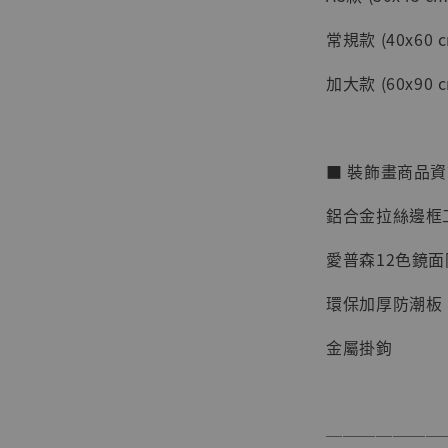
常規款 (40x60 c
加大款 (60x90 c
■ 裝飾畫商品
鋁合金拉絲邊框
愛普森12色鏡
【店內
環保加厚防潮板
系列蒐
克達摩 
金屬掛鉤
Studio
NT$ 1,500
NT$ 1,870
───────