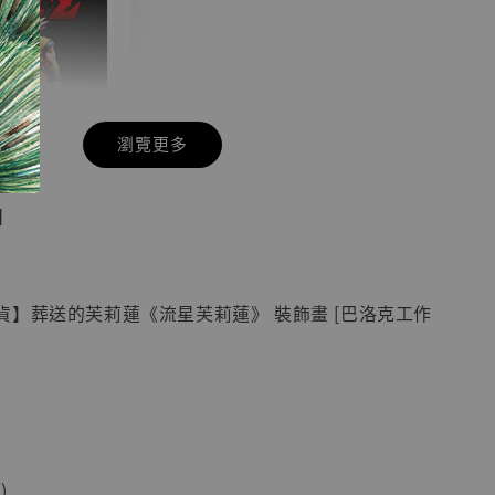
瀏覽更多
現貨】七龍珠
】
藏雕像 悟空
紀念款 [奇蹟
]
貨】葬送的芙莉蓮《流星芙莉蓮》 裝飾畫 [巴洛克工作
-
+
入購物車
)