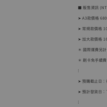
■ 販售資訊 (NT
加
➤ A3款價格 68
➤ 常規款價格 1
➤ 加大款價格 1
＊ 國際運費另計
＊ 刷卡免手續費
⁝
➤ 預購截止日
➤ 預計發貨日
【現貨
BJST
⁝
可動蒐