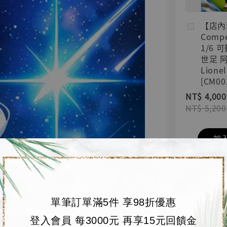
【店內
Compe
1/6 
世足 
Lionel
[CM00
NT$ 4,000
NT$ 5,200
加
單筆訂單滿5件 享98折優惠
登入會員 每3000元 再享15元回饋金