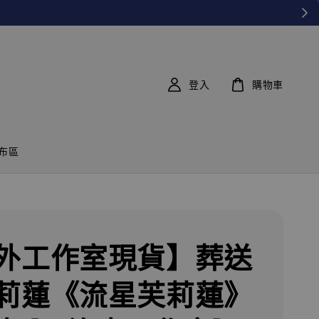
登入
購物車
布區
外工作室現貨】葬送
莉蓮《流星芙莉蓮》