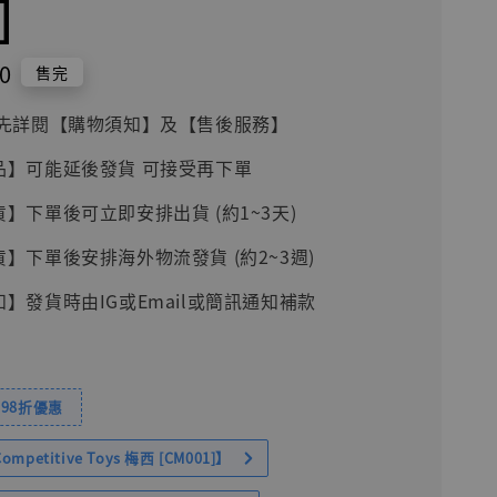
]
0
售完
前請先詳閱【購物須知】及【售後服務】
品】可能延後發貨 可接受再下單
貨】下單後可立即安排出貨 (約1~3天)
貨】下單後安排海外物流發貨 (約2~3週)
知】發貨時由IG或Email或簡訊通知補款
98折優惠
petitive Toys 梅西 [CM001]】