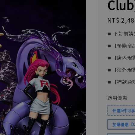
Club
Regular
NT$ 2,48
price
⏹︎ 下訂
⏹︎【預購商
⏹︎【店內現
⏹︎【海外現
⏹︎【補款通
適用優惠
任選5件可享
加購優惠【Com