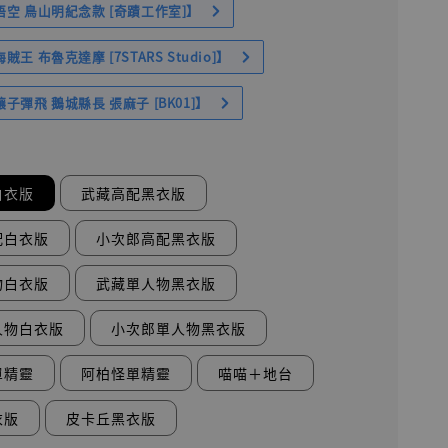
空 鳥山明紀念款 [奇蹟工作室]】
王 布魯克達摩 [7STARS Studio]】
子彈飛 鵝城縣長 張麻子 [BK01]】
白衣版
武藏高配黑衣版
配白衣版
小次郎高配黑衣版
物白衣版
武藏單人物黑衣版
人物白衣版
小次郎單人物黑衣版
單精靈
阿柏怪單精靈
喵喵＋地台
衣版
皮卡丘黑衣版