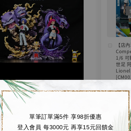
【店內
Compe
1/6 
世足 
Lionel
[CM00
NT$ 4,000
NT$ 5,200
加
單筆訂單滿5件 享98折優惠
登入會員 每3000元 再享15元回饋金