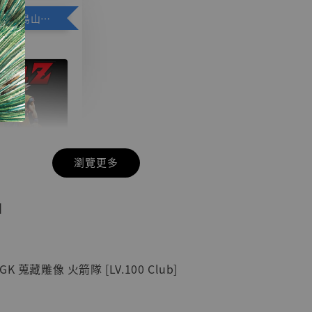
加購優惠【悟空 鳥山明紀念款 [奇蹟工作室]】
瀏覽更多
現貨】七龍珠
】
藏雕像 悟空
紀念款 [奇蹟
]
 蒐藏雕像 火箭隊 [LV.100 Club]
-
+