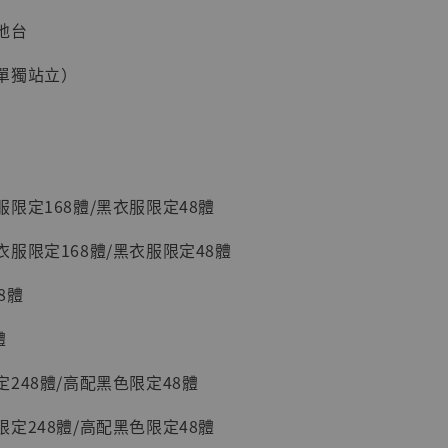
]
地台
-
+
單獨站立）
入購物車
限定168體/黑衣服限定48體
加購優惠【讓子彈飛 鵝城縣長 張麻子 [BK01]】
服限定168體/黑衣服限定48體
8體
體
248體/高配黑色限定48體
定248體/高配黑色限定48體