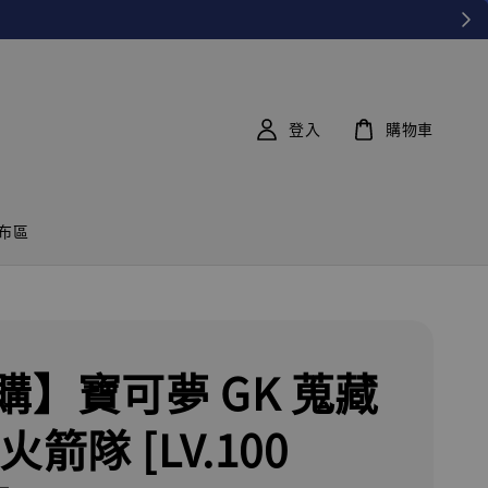
登入
購物車
布區
購】寶可夢 GK 蒐藏
火箭隊 [LV.100