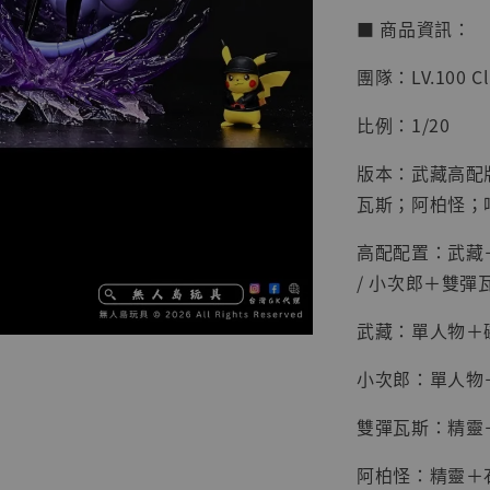
■ 商品資訊：
加
團隊：LV.100 C
比例：1/20
版本：武藏高配
瓦斯；阿柏怪；
高配配置：武藏
/ 小次郎＋雙
武藏：單人物＋
小次郎：單人物
雙彈瓦斯：精靈
【店內
系列蒐
阿柏怪：精靈＋
克達摩 