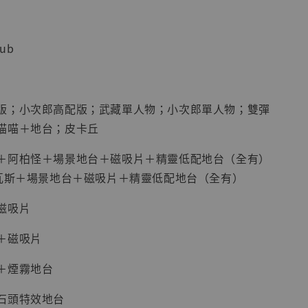
入購物車
lub
加購優惠【海賊王 布魯克達摩 [7STARS Studio]】
版；小次郎高配版；武藏單人物；小次郎單人物；雙彈
喵喵＋地台；皮卡丘
＋阿柏怪＋場景地台＋磁吸片＋精靈低配地台（全有）
彈瓦斯＋場景地台＋磁吸片＋精靈低配地台（全有）
磁吸片
＋磁吸片
＋煙霧地台
現貨】海賊王
藏雕像 布魯
石頭特效地台
[7STARS