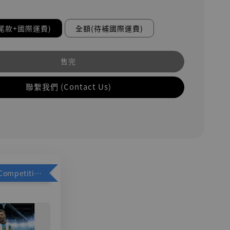
尾款+國際運費)
全額(待補國際運費)
售完
聯繫我們 (Contact Us)
加購優惠【Competitive Toys 梅西 [CM001]】