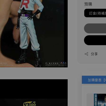
預購
訂金(待補
分享