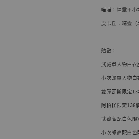
Studio
喵喵：精靈＋小
NT$ 1,500
NT$ 1,870
皮卡丘：精靈（
加
體數：
武藏單人物白衣服
小次郎單人物白衣
雙彈瓦斯限定13
阿柏怪限定138
武藏高配白色限定
小次郎高配白色限