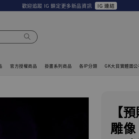
IG 連結
歡迎追蹤 IG 鎖定更多新品資訊
品
官方授權商品
掛畫系列商品
各IP分類
GK大貨實體圖公
【預
雕像 