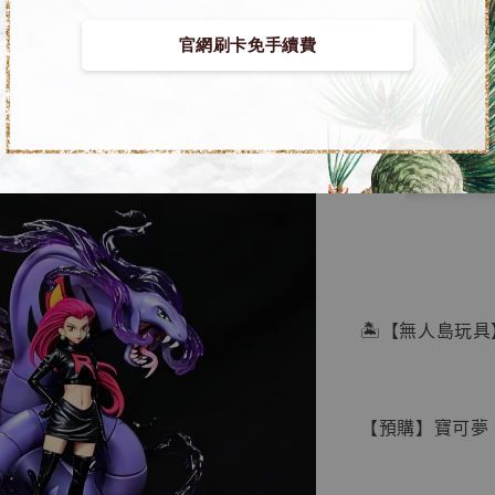
官網刷卡免手續費
【店內
🏝【無人島玩具
系列蒐
鳥山明
工作室
【預購】寶可夢 GK
NT$ 4,280
NT$ 5,580